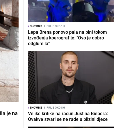
/
SHOWBIZ
I
PRIJE OKO 1H
Lepa Brena ponovo pala na bini tokom
izvođenja koerografije: "Ovo je dobro
odglumila"
/
SHOWBIZ
I
PRIJE OKO 8H
la je na
Velike kritike na račun Justina Biebera:
Ovakve stvari se ne rade u blizini djece