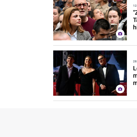
12
"
T
h
28
L
m
m