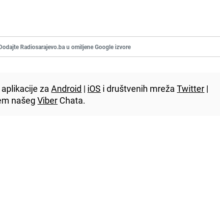
Dodajte Radiosarajevo.ba u omiljene Google izvore
aplikacije za
Android
|
iOS
i društvenih mreža
Twitter
|
utem našeg
Viber
Chata.