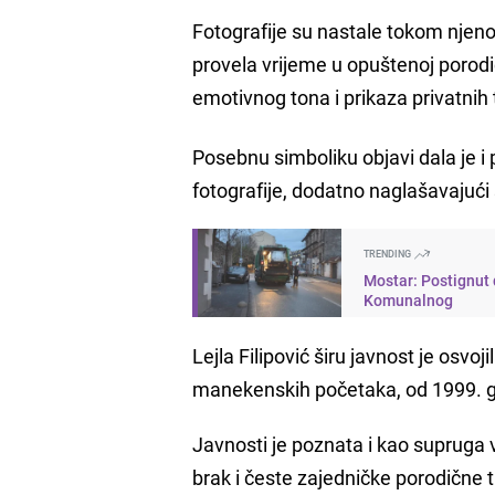
Fotografije su nastale tokom njen
provela vrijeme u opuštenoj porodič
emotivnog tona i prikaza privatnih
Posebnu simboliku objavi dala je 
fotografije, dodatno naglašavajući
TRENDING
Mostar: Postignut 
Komunalnog
Lejla Filipović širu javnost je osvo
manekenskih početaka, od 1999. go
Javnosti je poznata i kao supruga 
brak i česte zajedničke porodične