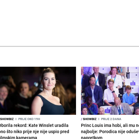
SHOWBIZ
I
PRIJE OKO 19H
/
SHOWBIZ
I
PRIJE 2 DANA
Oborila rekord: Kate Winslet uradila
Princ Louis ima hobi, ali mu n
no što niko prije nje nije uspio pred
najbolje: Porodica nije oduše
filmskim kamerama
napretkom