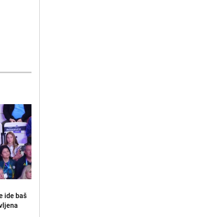
e ide baš
vljena