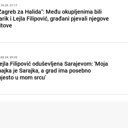
.10.25. 21:17
Zagreb za Halida": Među okupljenima bili
arik i Lejla Filipović, građani pjevali njegove
itove
.08.24. 09:32
ejla Filipović oduševljena Sarajevom: 'Moja
ajka je Sarajka, a grad ima posebno
jesto u mom srcu'