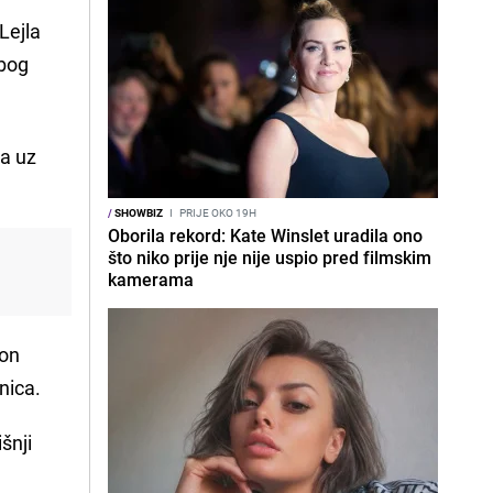
Lejla
zbog
la uz
/
SHOWBIZ
I
PRIJE OKO 19H
Oborila rekord: Kate Winslet uradila ono
što niko prije nje nije uspio pred filmskim
kamerama
kon
nica.
išnji