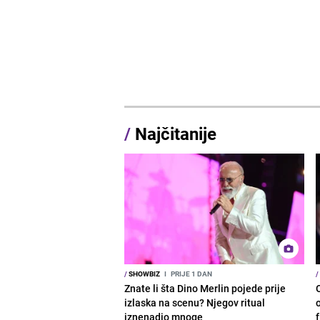
/
Najčitanije
/
SHOWBIZ
I
PRIJE 1 DAN
/
Znate li šta Dino Merlin pojede prije
izlaska na scenu? Njegov ritual
o
iznenadio mnoge