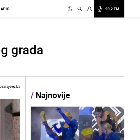
RADIO
90,2 FM
og grada
osarajevo.ba
/
Najnovije