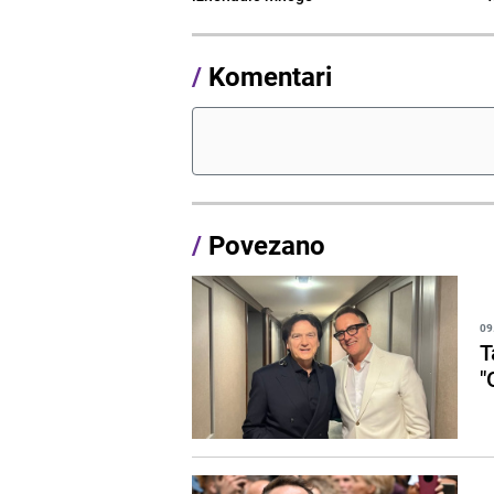
/
Komentari
/
Povezano
09
T
"