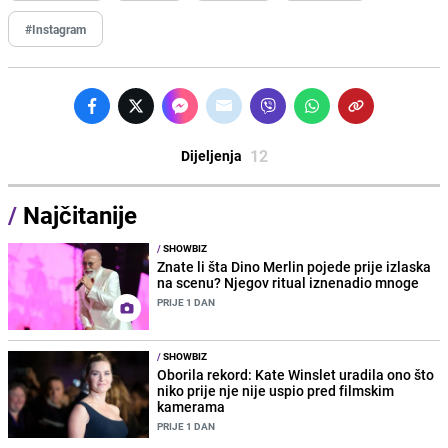
#Instagram
12
Dijeljenja
/
Najčitanije
/
SHOWBIZ
Znate li šta Dino Merlin pojede prije izlaska
na scenu? Njegov ritual iznenadio mnoge
PRIJE 1 DAN
/
SHOWBIZ
Oborila rekord: Kate Winslet uradila ono što
niko prije nje nije uspio pred filmskim
kamerama
PRIJE 1 DAN