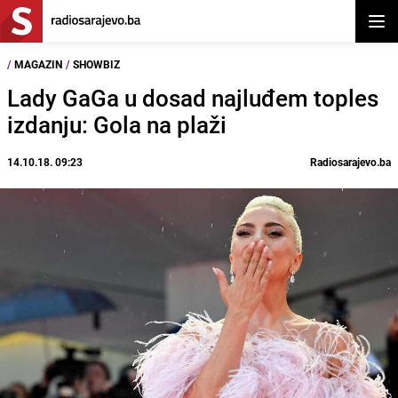
Otvor
/
MAGAZIN
/
SHOWBIZ
Lady GaGa u dosad najluđem toples
izdanju: Gola na plaži
14.10.18. 09:23
Radiosarajevo.ba