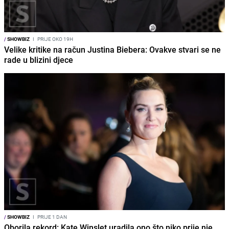
/
SHOWBIZ
I
PRIJE OKO 19H
Velike kritike na račun Justina Biebera: Ovakve stvari se ne
rade u blizini djece
/
SHOWBIZ
I
PRIJE 1 DAN
Oborila rekord: Kate Winslet uradila ono što niko prije nje