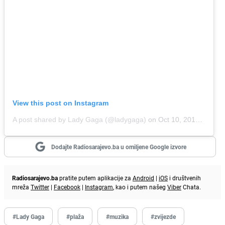
View this post on Instagram
A post shared by Lady Gaga (@ladygaga)
on
Oct 10, 2018 at 9:08am PDT
Dodajte Radiosarajevo.ba u omiljene Google izvore
Radiosarajevo.ba
pratite putem aplikacije za
Android
|
iOS
i društvenih
mreža
Twitter
|
Facebook
|
Instagram
, kao i putem našeg
Viber
Chata.
#Lady Gaga
#plaža
#muzika
#zvijezde