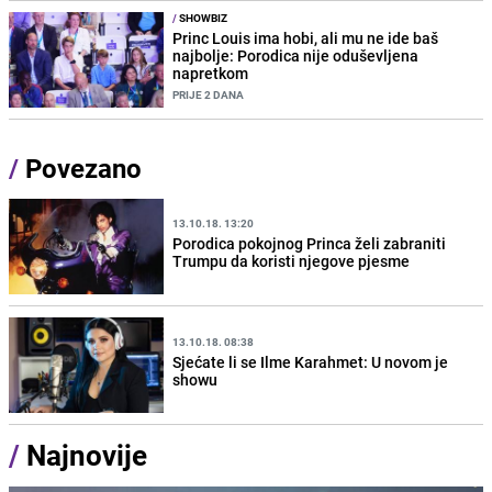
/
SHOWBIZ
Princ Louis ima hobi, ali mu ne ide baš
najbolje: Porodica nije oduševljena
napretkom
PRIJE 2 DANA
/
Povezano
13.10.18. 13:20
Porodica pokojnog Princa želi zabraniti
Trumpu da koristi njegove pjesme
13.10.18. 08:38
Sjećate li se Ilme Karahmet: U novom je
showu
/
Najnovije