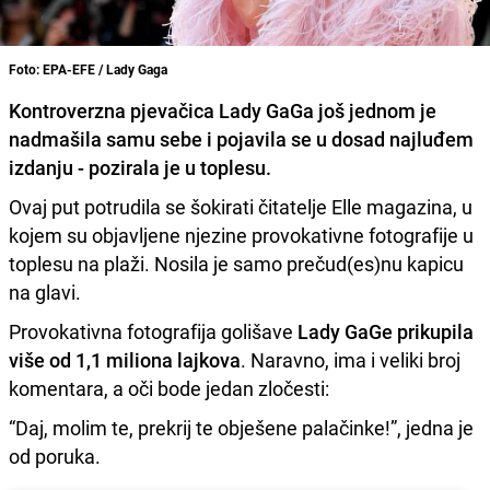
Foto: EPA-EFE / Lady Gaga
Kontroverzna pjevačica
Lady GaGa
još jednom je
nadmašila samu sebe i pojavila se u dosad najluđem
izdanju - pozirala je u toplesu.
Ovaj put potrudila se šokirati čitatelje Elle magazina, u
kojem su objavljene njezine provokativne fotografije u
toplesu na plaži. Nosila je samo prečud(es)nu kapicu
na glavi.
Provokativna fotografija golišave
Lady GaGe prikupila
više od 1,1 miliona lajkova
. Naravno, ima i veliki broj
komentara, a oči bode jedan zločesti:
“Daj, molim te, prekrij te obješene palačinke!”, jedna je
od poruka.