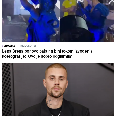
/
SHOWBIZ
I
PRIJE OKO 13H
Lepa Brena ponovo pala na bini tokom izvođenja
koerografije: "Ovo je dobro odglumila"