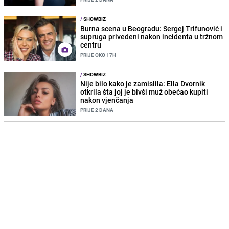
/
SHOWBIZ
Burna scena u Beogradu: Sergej Trifunović i
supruga privedeni nakon incidenta u tržnom
centru
PRIJE OKO 17H
/
SHOWBIZ
Nije bilo kako je zamislila: Ella Dvornik
otkrila šta joj je bivši muž obećao kupiti
nakon vjenčanja
PRIJE 2 DANA