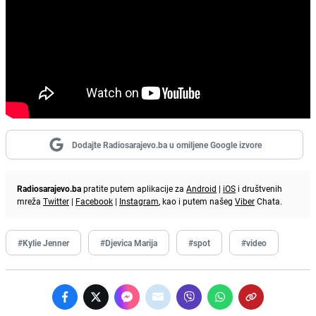
Dodajte Radiosarajevo.ba u omiljene Google izvore
Radiosarajevo.ba
pratite putem aplikacije za
Android
|
iOS
i društvenih
mreža
Twitter
|
Facebook
|
Instagram
, kao i putem našeg
Viber
Chata.
#Kylie Jenner
#Djevica Marija
#spot
#video