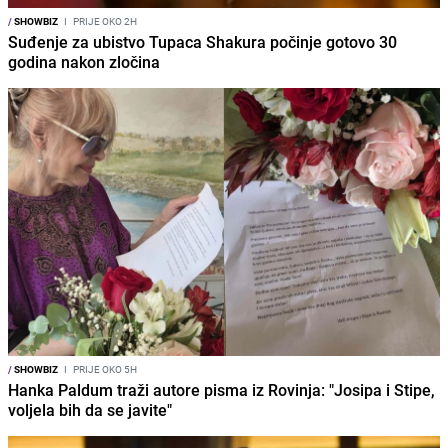
/
SHOWBIZ
I
PRIJE OKO 2H
Suđenje za ubistvo Tupaca Shakura počinje gotovo 30
godina nakon zločina
/
SHOWBIZ
I
PRIJE OKO 5H
Hanka Paldum traži autore pisma iz Rovinja: "Josipa i Stipe,
voljela bih da se javite"