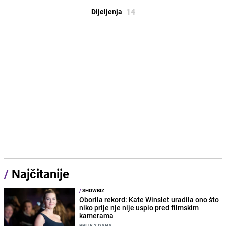
14
Dijeljenja
/
Najčitanije
/
SHOWBIZ
Oborila rekord: Kate Winslet uradila ono što
niko prije nje nije uspio pred filmskim
kamerama
PRIJE 2 DANA