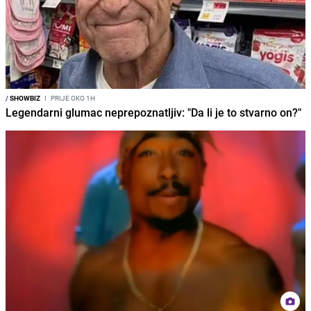
/
SHOWBIZ
I
PRIJE OKO 1H
Legendarni glumac neprepoznatljiv: "Da li je to stvarno on?"