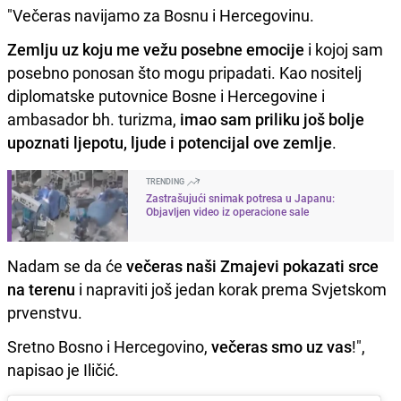
"Večeras navijamo za Bosnu i Hercegovinu.
Zemlju uz koju me vežu posebne emocije
i kojoj sam
posebno ponosan što mogu pripadati. Kao nositelj
diplomatske putovnice Bosne i Hercegovine i
ambasador bh. turizma,
imao sam priliku još bolje
upoznati ljepotu, ljude i potencijal ove zemlje
.
TRENDING
Zastrašujući snimak potresa u Japanu:
Objavljen video iz operacione sale
Nadam se da će
večeras naši Zmajevi pokazati srce
na terenu
i napraviti još jedan korak prema Svjetskom
prvenstvu.
Sretno Bosno i Hercegovino,
večeras smo uz vas
!",
napisao je Iličić.