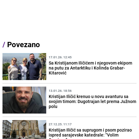
/
Povezano
17.01.26. 12:45
Sa Kristijanom Iličićem i njegovom ekipom
na putu za Antarktiku i Kolinda Grabar-
Kitarović
13.01.26. 18:56
Kristijan Iličić krenuo u novu avanturu sa
svojim timom: Dugotrajan let prema Južnom
polu
27.12.25. 11:17
Kristijan Iličić sa suprugom i psom pozirao
ispred sarajevske katedrale: "Volim