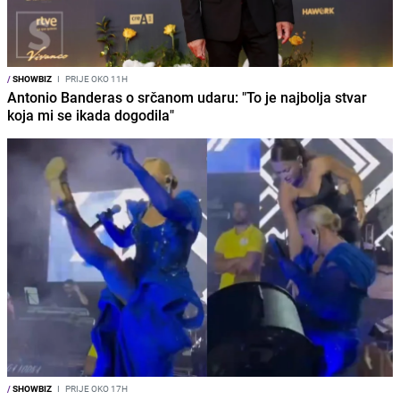
/
SHOWBIZ
I
PRIJE OKO 11H
Antonio Banderas o srčanom udaru: "To je najbolja stvar
koja mi se ikada dogodila"
/
SHOWBIZ
I
PRIJE OKO 17H