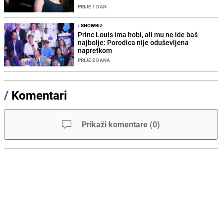
PRIJE 1 DAN
/
SHOWBIZ
Princ Louis ima hobi, ali mu ne ide baš
najbolje: Porodica nije oduševljena
napretkom
PRIJE 2 DANA
/
Komentari
Prikaži komentare
(
0
)