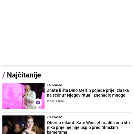
/
Najčitanije
/
SHOWBIZ
Znate li šta Dino Merlin pojede prije izlaska
na scenu? Njegov ritual iznenadio mnoge
PRIJE 1 DAN
/
SHOWBIZ
Oborila rekord: Kate Winslet uradila ono što
niko prije nje nije uspio pred filmskim
kamerama