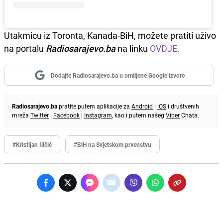
Utakmicu iz Toronta, Kanada-BiH, možete pratiti uživo
na portalu
Radiosarajevo.ba
na linku
OVDJE.
Dodajte Radiosarajevo.ba u omiljene Google izvore
Radiosarajevo.ba
pratite putem aplikacije za
Android
|
iOS
i društvenih
mreža
Twitter
|
Facebook
|
Instagram
, kao i putem našeg
Viber
Chata.
#Kristijan Iličić
#BiH na Svjetskom prvenstvu