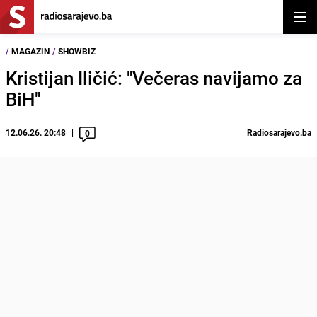
Otvor
/
MAGAZIN
/
SHOWBIZ
Kristijan Iličić: "Večeras navijamo za
BiH"
12.06.26. 20:48
Radiosarajevo.ba
0