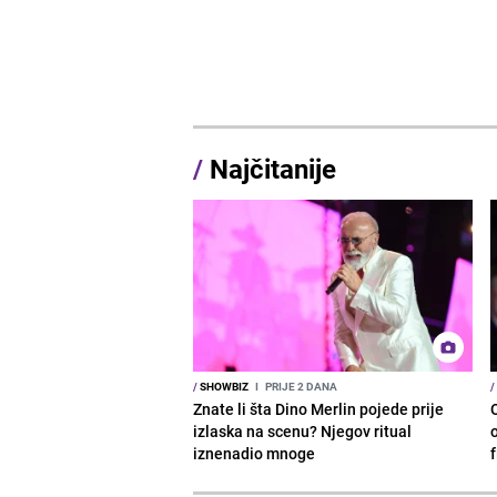
/
Najčitanije
/
SHOWBIZ
I
PRIJE 2 DANA
/
Znate li šta Dino Merlin pojede prije
izlaska na scenu? Njegov ritual
o
iznenadio mnoge