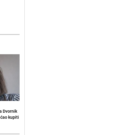
la Dvornik
ećao kupiti