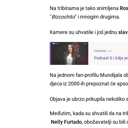
Na tribinama je tako snimljena
Ros
"
Bizcochito
" i mnogim drugima.
Kamere su uhvatile i još jednu
slav
TRENDING
Podcast S | Gdje p
Na jednom fan-profilu Mundijala ob
djeca iz 2000-ih prepoznat će aps
Objava je ubrzo prikupila nekoliko s
Međutim, kada su shvatili da na tr
Nelly Furtado
, obožavatelji su bil