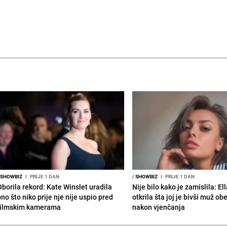
SHOWBIZ
I
PRIJE 1 DAN
/
SHOWBIZ
I
PRIJE 1 DAN
Oborila rekord: Kate Winslet uradila
Nije bilo kako je zamislila: El
no što niko prije nje nije uspio pred
otkrila šta joj je bivši muž ob
filmskim kamerama
nakon vjenčanja