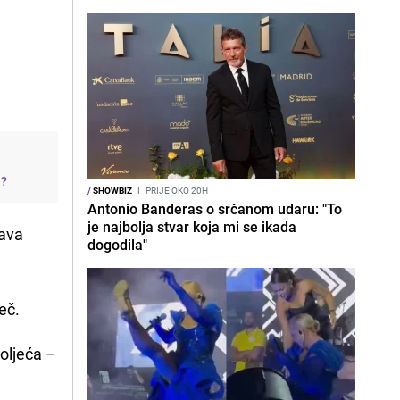
j?
/
SHOWBIZ
I
PRIJE OKO 20H
Antonio Banderas o srčanom udaru: "To
je najbolja stvar koja mi se ikada
rava
dogodila"
eč.
toljeća –