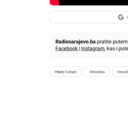
Radiosarajevo.ba
pratite putem 
Facebook
|
Instagram
, kao i p
#Nelly Furtado
#Hrvatska
#muzič