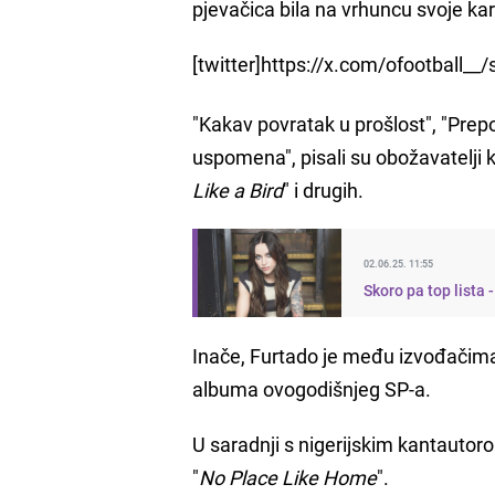
pjevačica bila na vrhuncu svoje karij
[twitter]https://x.com/ofootball_
"Kakav povratak u prošlost", "Prepoz
uspomena", pisali su obožavatelji k
Like a Bird
" i drugih.
02.06.25. 11:55
Skoro pa top lista
Inače, Furtado je među izvođačima
albuma ovogodišnjeg SP-a.
U saradnji s nigerijskim kantauto
"
No Place Like Home
".