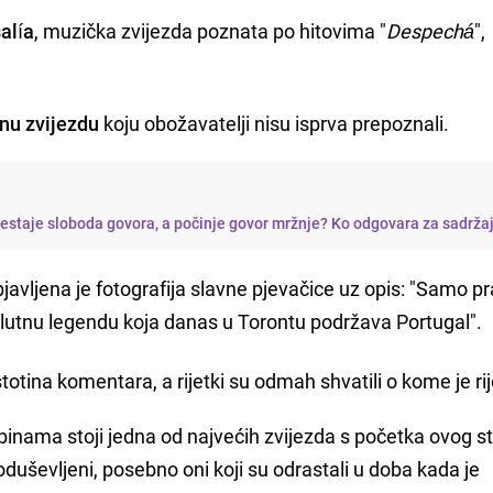
alía
, muzička zvijezda poznata po hitovima "
Despechá
",
nu zvijezdu
koju obožavatelji nisu isprva prepoznali.
restaje sloboda govora, a počinje govor mržnje? Ko odgovara za sadrža
javljena je fotografija slavne pjevačice uz opis: "Samo p
olutnu legendu koja danas u Torontu podržava Portugal".
totina komentara, a rijetki su odmah shvatili o kome je rij
ibinama stoji jedna od najvećih zvijezda s početka ovog s
i oduševljeni, posebno oni koji su odrastali u doba kada je