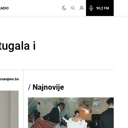
RADIO
90,2 FM
ugala i
osarajevo.ba
/
Najnovije