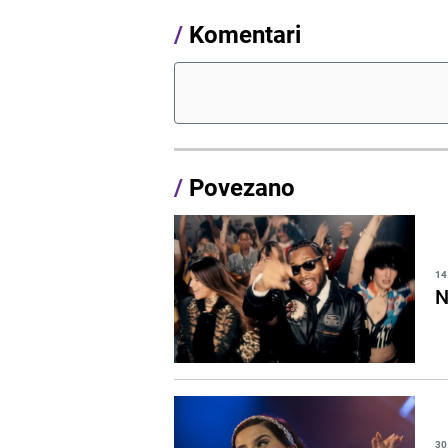
/
Komentari
/
Povezano
14
N
30