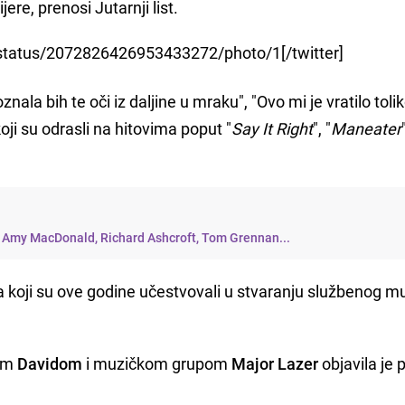
ere, prenosi Jutarnji list.
_/status/2072826426953433272/photo/1[/twitter]
nala bih te oči iz daljine u mraku", "Ovo mi je vratilo toli
oji su odrasli na hitovima poput "
Say It Right
", "
Maneater
 - Amy MacDonald, Richard Ashcroft, Tom Grennan...
 koji su ove godine učestvovali u stvaranju službenog m
rom
Davidom
i muzičkom grupom
Major Lazer
objavila je