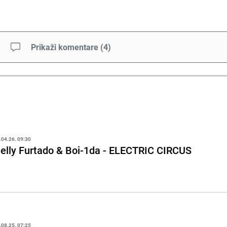
Prikaži komentare
(
4
)
.04.26. 09:30
elly Furtado & Boi-1da - ELECTRIC CIRCUS
.08.25. 07:25