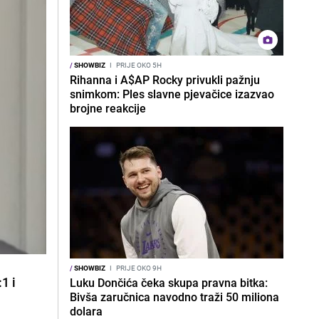
/
SHOWBIZ
I
PRIJE OKO 5H
Rihanna i A$AP Rocky privukli pažnju
snimkom: Ples slavne pjevačice izazvao
brojne reakcije
/
SHOWBIZ
I
PRIJE OKO 9H
1 i
Luku Dončića čeka skupa pravna bitka:
Bivša zaručnica navodno traži 50 miliona
dolara