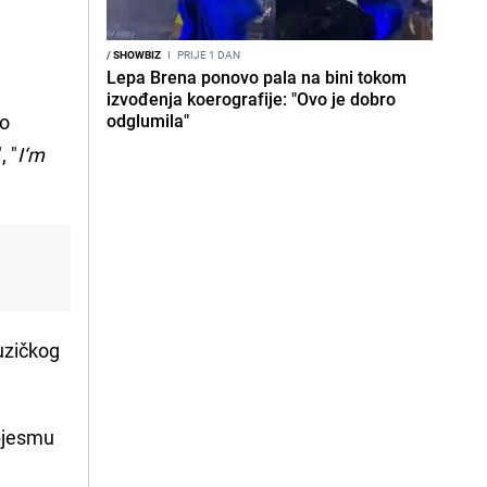
/
SHOWBIZ
I
PRIJE 1 DAN
Lepa Brena ponovo pala na bini tokom
izvođenja koerografije: "Ovo je dobro
ko
odglumila"
", "
I‘m
uzičkog
 pjesmu