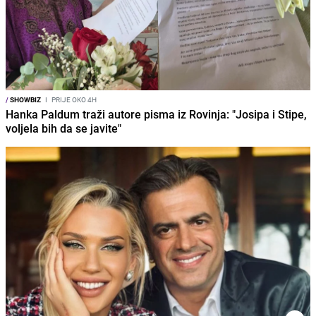
/
SHOWBIZ
I
PRIJE OKO 4H
Hanka Paldum traži autore pisma iz Rovinja: "Josipa i Stipe,
voljela bih da se javite"