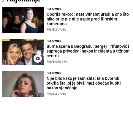
/
SHOWBIZ
Oborila rekord: Kate Winslet uradila ono što
niko prije nje nije uspio pred filmskim
kamerama
PRIJE 2 DANA
/
SHOWBIZ
Burna scena u Beogradu: Sergej Trifunović i
supruga privedeni nakon incidenta u tržnom
centru
PRIJE OKO 17H
/
SHOWBIZ
Nije bilo kako je zamislila: Ella Dvornik
otkrila šta joj je bivši muž obećao kupiti
nakon vjenčanja
PRIJE 2 DANA