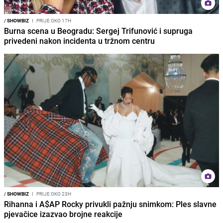
/
SHOWBIZ
I
PRIJE OKO 17H
Burna scena u Beogradu: Sergej Trifunović i supruga
privedeni nakon incidenta u tržnom centru
/
SHOWBIZ
I
PRIJE OKO 23H
Rihanna i A$AP Rocky privukli pažnju snimkom: Ples slavne
pjevačice izazvao brojne reakcije