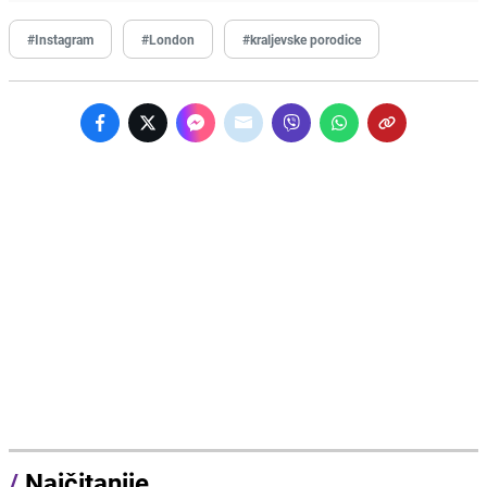
#Instagram
#London
#kraljevske porodice
/
Najčitanije