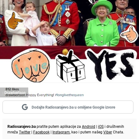
: Drawbertson
Dodajte Radiosarajevo.ba u omiljene Google izvore
Radiosarajevo.ba
pratite putem aplikacije za
Android
|
iOS
i društvenih
mreža
Twitter
|
Facebook
|
Instagram
, kao i putem našeg
Viber
Chata.