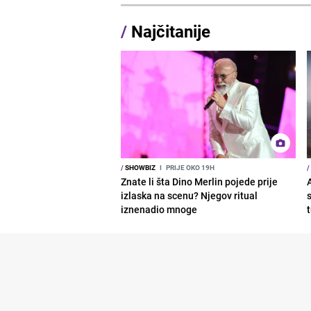
/
Najčitanije
/
SHOWBIZ
I
PRIJE OKO 19H
/
Znate li šta Dino Merlin pojede prije
izlaska na scenu? Njegov ritual
iznenadio mnoge