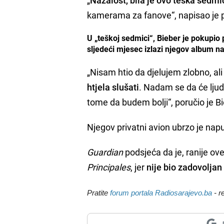
kamerama za fanove“, napisao je po
U „teškoj sedmici“, Bieber je pokupio
sljedeći mjesec izlazi njegov album n
„Nisam htio da djelujem zlobno, al
htjela slušati
. Nadam se da će ljudi
tome da budem bolji“, poručio je Bi
Njegov privatni avion ubrzo je napu
Guardian
podsjeća da je, ranije ov
Principales
, jer
nije bio zadovoljan
Pratite
forum portala Radiosarajevo.ba
- r