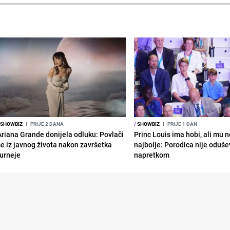
SHOWBIZ
I
PRIJE 2 DANA
/
SHOWBIZ
I
PRIJE 1 DAN
Ariana Grande donijela odluku: Povlači
Princ Louis ima hobi, ali mu n
se iz javnog života nakon završetka
najbolje: Porodica nije oduše
turneje
napretkom