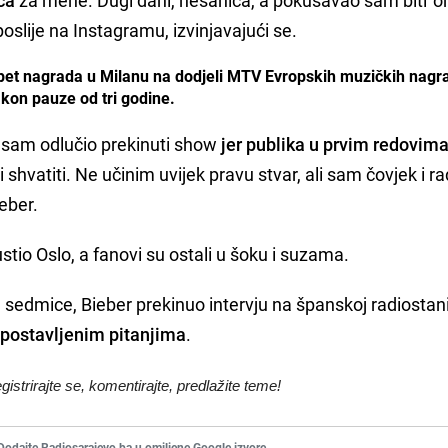
slije na Instagramu, izvinjavajući se.
 pet nagrada u Milanu na dodjeli MTV Evropskih muzičkih nagr
akon pauze od tri godine.
i sam odlučio prekinuti show
jer publika u prvim redovima
 shvatiti. Ne učinim uvijek pravu stvar, ali sam čovjek i r
eber.
stio Oslo, a fanovi su ostali u šoku i suzama.
e sedmice, Bieber prekinuo intervju na španskoj radiostan
 postavljenim pitanjima
.
egistrirajte se, komentirajte, predlažite teme!
Dodajte Radiosarajevo.ba u omiljene Google izvore