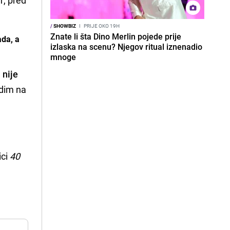
/
SHOWBIZ
I
PRIJE OKO 19H
Znate li šta Dino Merlin pojede prije
ada, a
izlaska na scenu? Njegov ritual iznenadio
mnoge
 nije
adim na
ici
40