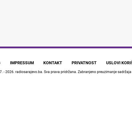
G
IMPRESSUM
KONTAKT
PRIVATNOST
USLOVI KOR
7. - 2026.
radiosarajevo.ba
. Sva prava pridržana. Zabranjeno preuzimanje sadržaja