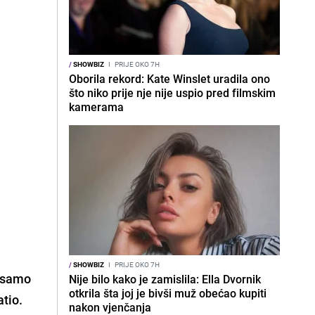
/
SHOWBIZ
I
PRIJE OKO 7H
Oborila rekord: Kate Winslet uradila ono
što niko prije nje nije uspio pred filmskim
kamerama
/
SHOWBIZ
I
PRIJE OKO 7H
o samo
Nije bilo kako je zamislila: Ella Dvornik
otkrila šta joj je bivši muž obećao kupiti
atio.
nakon vjenčanja