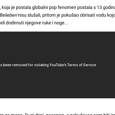
a, koja je postala globalni pop fenomen postala s 13 godin
Belieberi
nisu slušali, pritom je pokušao obrisati vodu ko
ljeli dodirnuti njegove ruke i noge...
ca
za mene. Dugi dani, nesanica, a pokušavao sam biti 'on