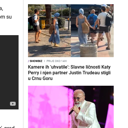
a,
jom su
/
SHOWBIZ
I
PRIJE OKO 14H
Kamere ih 'uhvatile': Slavne ličnosti Katy
Perry i njen partner Justin Trudeau stigli
u Crnu Goru
', pred