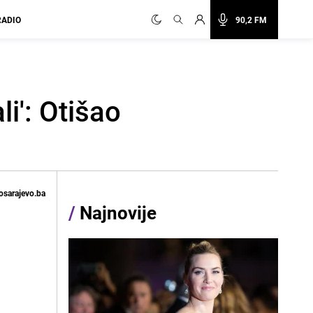
RADIO
90,2 FM
li': Otišao
osarajevo.ba
/
Najnovije