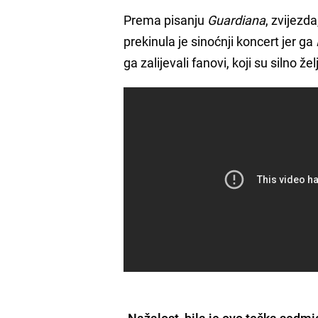
Prema pisanju
Guardiana
, zvijezd
prekinula je sinoćnji koncert jer ga
ga zalijevali fanovi, koji su silno že
„
Nažalost, bila je ovo teška sedmi