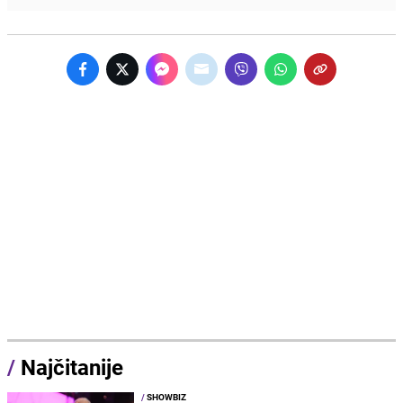
/
Najčitanije
/
SHOWBIZ