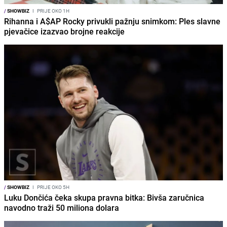
/
SHOWBIZ
I
PRIJE OKO 1H
Rihanna i A$AP Rocky privukli pažnju snimkom: Ples slavne
pjevačice izazvao brojne reakcije
/
SHOWBIZ
I
PRIJE OKO 5H
Luku Dončića čeka skupa pravna bitka: Bivša zaručnica
navodno traži 50 miliona dolara