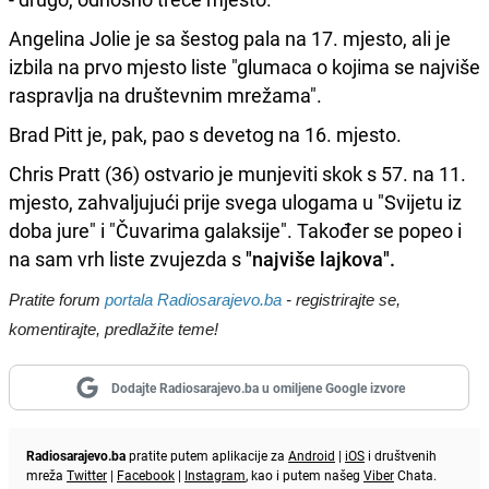
Angelina Jolie je sa šestog pala na 17. mjesto, ali je
izbila na prvo mjesto liste "glumaca o kojima se najviše
raspravlja na društevnim mrežama".
Brad Pitt je, pak, pao s devetog na 16. mjesto.
Chris Pratt (36) ostvario je munjeviti skok s 57. na 11.
mjesto, zahvaljujući prije svega ulogama u "Svijetu iz
doba jure" i "Čuvarima galaksije". Također se popeo i
na sam vrh liste zvujezda s
"najviše lajkova".
Pratite forum
portala Radiosarajevo.ba
- registrirajte se,
komentirajte, predlažite teme!
Dodajte Radiosarajevo.ba u omiljene Google izvore
Radiosarajevo.ba
pratite putem aplikacije za
Android
|
iOS
i društvenih
mreža
Twitter
|
Facebook
|
Instagram
, kao i putem našeg
Viber
Chata.