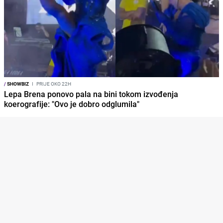
/
SHOWBIZ
I
PRIJE OKO 22H
Lepa Brena ponovo pala na bini tokom izvođenja
koerografije: "Ovo je dobro odglumila"