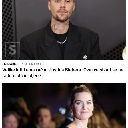
/
SHOWBIZ
I
PRIJE OKO 19H
Velike kritike na račun Justina Biebera: Ovakve stvari se ne
rade u blizini djece