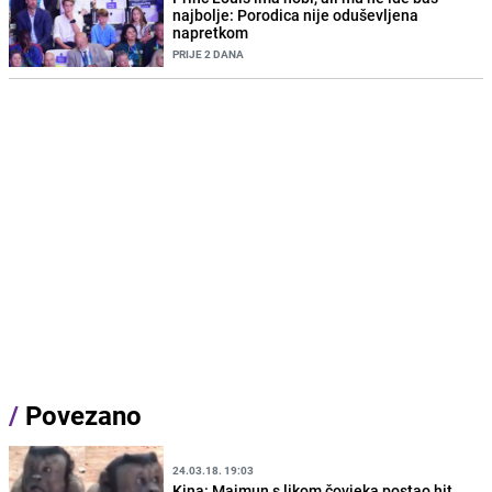
najbolje: Porodica nije oduševljena
napretkom
PRIJE 2 DANA
/
Povezano
24.03.18. 19:03
Kina: Majmun s likom čovjeka postao hit