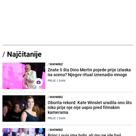
/
Najčitanije
/
SHOWBIZ
Znate li šta Dino Merlin pojede prije izlaska
na scenu? Njegov ritual iznenadio mnoge
PRIJE 1 DAN
/
SHOWBIZ
Oborila rekord: Kate Winslet uradila ono što
niko prije nje nije uspio pred filmskim
kamerama
PRIJE 1 DAN
/
SHOWBIZ
Princ Louis ima hobi, ali mu ne ide baš