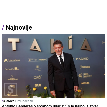
/
Najnovije
/
SHOWBIZ
I
PRIJE OKO 7H
Antonio Banderas o srčanom udaru: "To je najbolja stvar