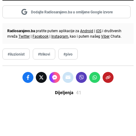
Dodajte Radiosarajevo.ba u omiljene Google izvore
Radiosarajevo.ba
pratite putem aplikacije za
Android
|
iOS
i društvenih
mreža
Twitter
|
Facebook
|
Instagram
, kao i putem našeg
Viber
Chata.
#iluzionist
#trikovi
#pivo
41
Dijeljenja