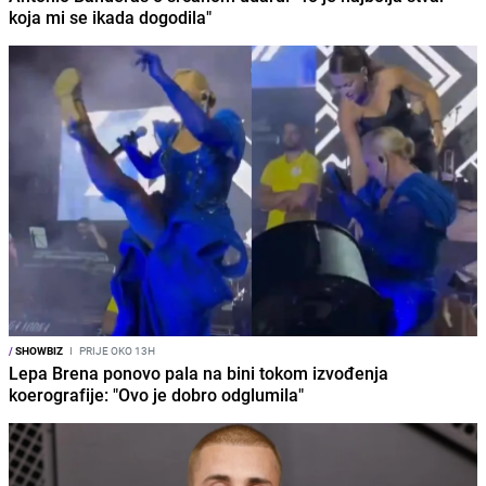
koja mi se ikada dogodila"
/
SHOWBIZ
I
PRIJE OKO 13H
Lepa Brena ponovo pala na bini tokom izvođenja
koerografije: "Ovo je dobro odglumila"