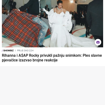
/
SHOWBIZ
I
PRIJE OKO 22H
Rihanna i A$AP Rocky privukli pažnju snimkom: Ples slavne
pjevačice izazvao brojne reakcije