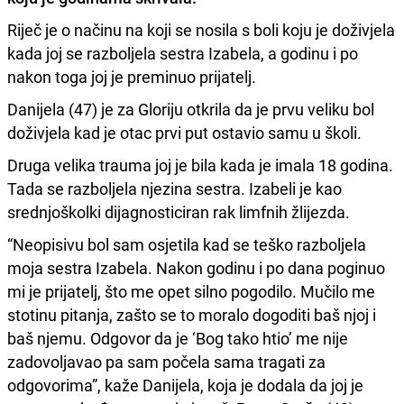
Riječ je o načinu na koji se nosila s boli koju je doživjela
kada joj se razboljela sestra Izabela, a godinu i po
nakon toga joj je preminuo prijatelj.
Danijela (47) je za Gloriju otkrila da je prvu veliku bol
doživjela kad je otac prvi put ostavio samu u školi.
Druga velika trauma joj je bila kada je imala 18 godina.
Tada se razboljela njezina sestra. Izabeli je kao
srednjoškolki dijagnosticiran rak limfnih žlijezda.
“Neopisivu bol sam osjetila kad se teško razboljela
moja sestra Izabela. Nakon godinu i po dana poginuo
mi je prijatelj, što me opet silno pogodilo. Mučilo me
stotinu pitanja, zašto se to moralo dogoditi baš njoj i
baš njemu. Odgovor da je ‘Bog tako htio’ me nije
zadovoljavao pa sam počela sama tragati za
odgovorima”, kaže Danijela, koja je dodala da joj je