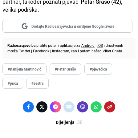
partner, također poznati pjevač
Petar Grašo
(42),
velika podrška.
Dodajte Radiosarajevo.ba u omiljene Google izvore
Radiosarajevo.ba
pratite putem aplikacije za
Android
|
iOS
i društvenih
mreža
Twitter
|
Facebook
|
Instagram
, kao i putem našeg
Viber
Chata.
#Danijela Martinović
#Petar Grašo
#pjevačica
#priča
#sestra
30
Dijeljenja