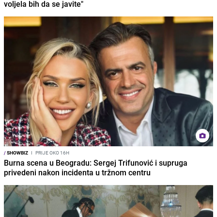
voljela bih da se javite"
/
SHOWBIZ
I
PRIJE OKO 16H
Burna scena u Beogradu: Sergej Trifunović i supruga
privedeni nakon incidenta u tržnom centru