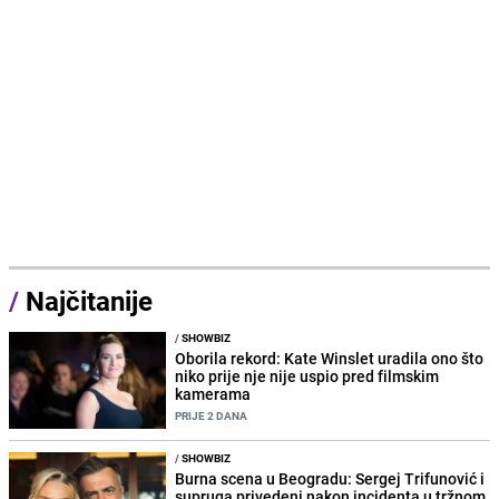
/
Najčitanije
/
SHOWBIZ
Oborila rekord: Kate Winslet uradila ono što
niko prije nje nije uspio pred filmskim
kamerama
PRIJE 2 DANA
/
SHOWBIZ
Burna scena u Beogradu: Sergej Trifunović i
supruga privedeni nakon incidenta u tržnom