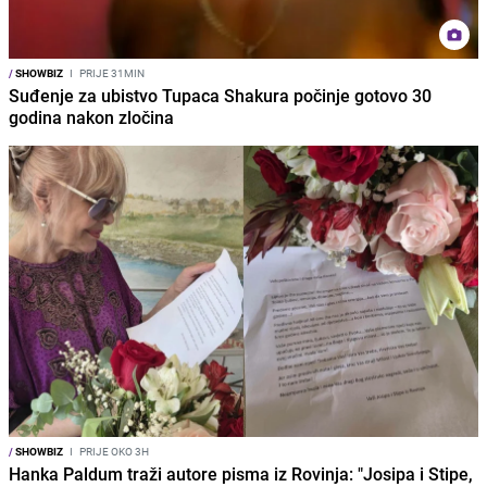
/
SHOWBIZ
I
PRIJE 31MIN
Suđenje za ubistvo Tupaca Shakura počinje gotovo 30
godina nakon zločina
/
SHOWBIZ
I
PRIJE OKO 3H
Hanka Paldum traži autore pisma iz Rovinja: "Josipa i Stipe,