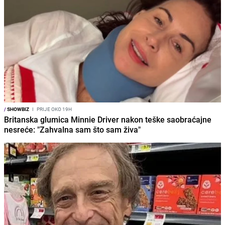
/
SHOWBIZ
I
PRIJE OKO 19H
Britanska glumica Minnie Driver nakon teške saobraćajne
nesreće: "Zahvalna sam što sam živa"