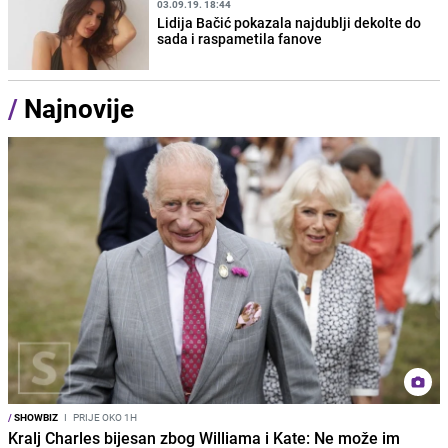
03.09.19. 18:44
Lidija Bačić pokazala najdublji dekolte do
sada i raspametila fanove
/
Najnovije
/
SHOWBIZ
I
PRIJE OKO 1H
Kralj Charles bijesan zbog Williama i Kate: Ne može im