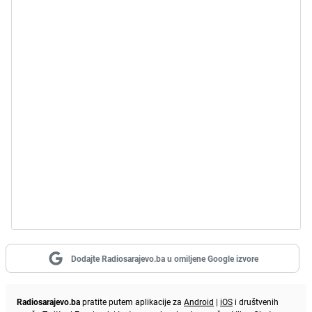
Dodajte Radiosarajevo.ba u omiljene Google izvore
Radiosarajevo.ba
pratite putem aplikacije za
Android
|
iOS
i društvenih