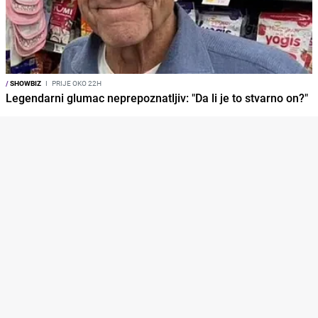
/
SHOWBIZ
I
PRIJE OKO 22H
Legendarni glumac neprepoznatljiv: "Da li je to stvarno on?"