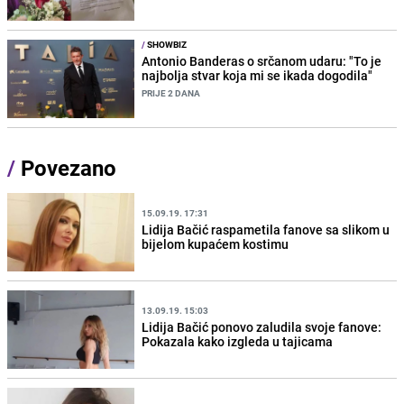
/
SHOWBIZ
Antonio Banderas o srčanom udaru: "To je
najbolja stvar koja mi se ikada dogodila"
PRIJE 2 DANA
/
Povezano
15.09.19. 17:31
Lidija Bačić raspametila fanove sa slikom u
bijelom kupaćem kostimu
13.09.19. 15:03
Lidija Bačić ponovo zaludila svoje fanove:
Pokazala kako izgleda u tajicama