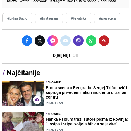
mreža
Twitter
|
Facebook
|
Instagram
, kao i putem našeg
Viber
Chata.
#Lidija Bačić
#Instagram
#Hrvatska
#pjevačica
30
Dijeljenja
/
Najčitanije
/
SHOWBIZ
Burna scena u Beogradu: Sergej Trifunović i
supruga privedeni nakon incidenta u tržnom
centru
PRIJE 1 DAN
/
SHOWBIZ
Hanka Paldum traži autore pisma iz Rovinja:
"Josipa i Stipe, voljela bih da se javite"
PRIJE 1 DAN