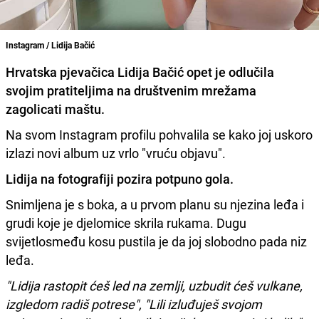
Instagram / Lidija Bačić
Hrvatska pjevačica
Lidija Bačić
opet je odlučila
svojim pratiteljima na društvenim mrežama
zagolicati maštu.
Na svom Instagram profilu pohvalila se kako joj uskoro
izlazi novi album uz vrlo "vruću objavu".
Lidija na fotografiji pozira potpuno gola.
Snimljena je s boka, a u prvom planu su njezina leđa i
grudi koje je djelomice skrila rukama. Dugu
svijetlosmeđu kosu pustila je da joj slobodno pada niz
leđa.
"Lidija rastopit ćeš led na zemlji, uzbudit ćeš vulkane,
izgledom radiš potrese", "Lili izluđuješ svojom