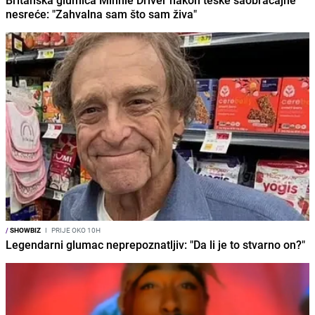
nesreće: "Zahvalna sam što sam živa"
/
SHOWBIZ
I
PRIJE OKO 10H
Legendarni glumac neprepoznatljiv: "Da li je to stvarno on?"