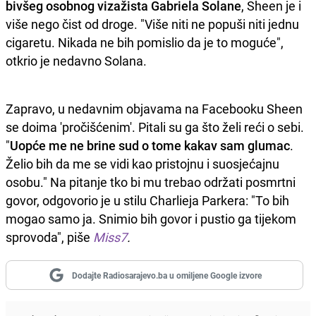
bivšeg osobnog vizažista Gabriela Solane
, Sheen je i
više nego čist od droge. "Više niti ne popuši niti jednu
cigaretu. Nikada ne bih pomislio da je to moguće",
otkrio je nedavno Solana.
Zapravo, u nedavnim objavama na Facebooku Sheen
se doima 'pročišćenim'. Pitali su ga što želi reći o sebi.
"
Uopće me ne brine sud o tome kakav sam glumac
.
Želio bih da me se vidi kao pristojnu i suosjećajnu
osobu." Na pitanje tko bi mu trebao održati posmrtni
govor, odgovorio je u stilu Charlieja Parkera: "To bih
mogao samo ja. Snimio bih govor i pustio ga tijekom
sprovoda", piše
Miss7
.
Dodajte Radiosarajevo.ba u omiljene Google izvore