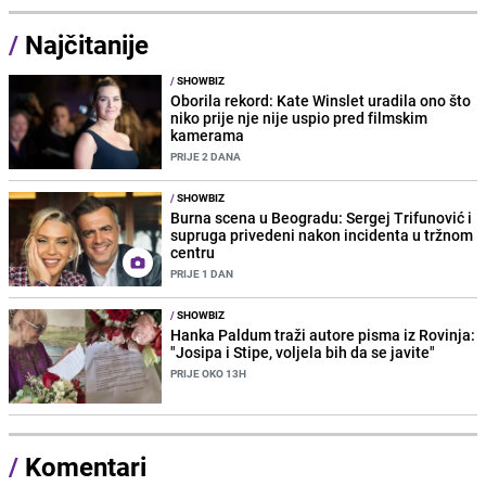
/
Najčitanije
/
SHOWBIZ
Oborila rekord: Kate Winslet uradila ono što
niko prije nje nije uspio pred filmskim
kamerama
PRIJE 2 DANA
/
SHOWBIZ
Burna scena u Beogradu: Sergej Trifunović i
supruga privedeni nakon incidenta u tržnom
centru
PRIJE 1 DAN
/
SHOWBIZ
Hanka Paldum traži autore pisma iz Rovinja:
"Josipa i Stipe, voljela bih da se javite"
PRIJE OKO 13H
/
Komentari