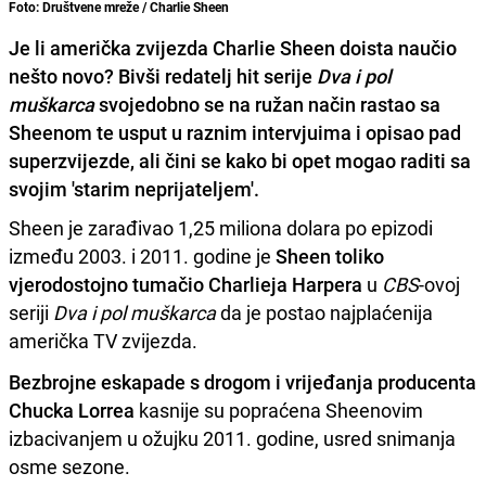
Foto: Društvene mreže / Charlie Sheen
Je li američka zvijezda Charlie Sheen doista naučio
nešto novo? Bivši redatelj hit serije
Dva i pol
muškarca
svojedobno se na ružan način rastao sa
Sheenom te usput u raznim intervjuima i opisao pad
superzvijezde, ali čini se kako bi opet mogao raditi sa
svojim 'starim neprijateljem'.
Sheen je zarađivao 1,25 miliona dolara po epizodi
između 2003. i 2011. godine je
Sheen toliko
vjerodostojno tumačio Charlieja Harpera
u
CBS
-ovoj
seriji
Dva i pol muškarca
da je postao najplaćenija
američka TV zvijezda.
Bezbrojne eskapade s drogom i vrijeđanja producenta
Chucka Lorrea
kasnije su popraćena Sheenovim
izbacivanjem u ožujku 2011. godine, usred snimanja
osme sezone.