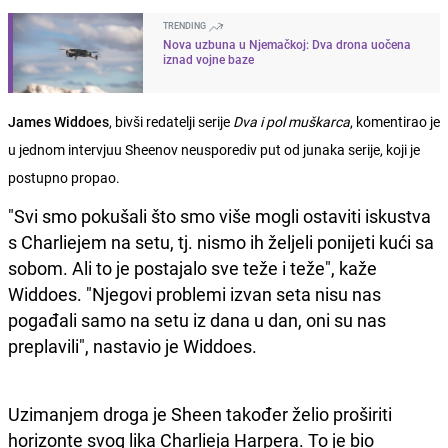
TRENDING
Nova uzbuna u Njemačkoj: Dva drona uočena
iznad vojne baze
James Widdoes
, bivši redatelji serije
Dva i pol muškarca
, komentirao je
u jednom intervjuu Sheenov neusporediv put od junaka serije, koji je
postupno propao.
"Svi smo pokušali što smo više mogli ostaviti iskustva
s Charliejem na setu, tj. nismo ih željeli ponijeti kući sa
sobom. Ali to je postajalo sve teže i teže", kaže
Widdoes. "Njegovi problemi izvan seta nisu nas
pogađali samo na setu iz dana u dan, oni su nas
preplavili", nastavio je Widdoes.
Uzimanjem droga je Sheen također želio proširiti
horizonte svog lika Charlieja Harpera. To je bio