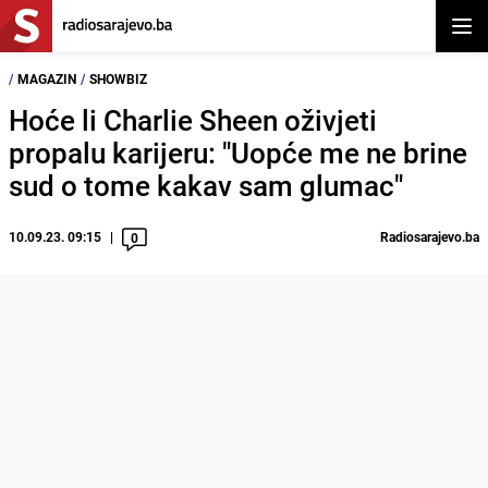
Otvor
/
MAGAZIN
/
SHOWBIZ
Hoće li Charlie Sheen oživjeti
propalu karijeru: "Uopće me ne brine
sud o tome kakav sam glumac"
10.09.23. 09:15
Radiosarajevo.ba
0