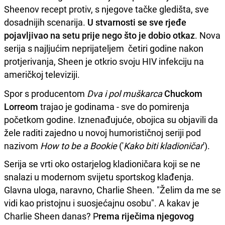
Sheenov recept protiv, s njegove tačke gledišta, sve
dosadnijih scenarija.
U stvarnosti se sve rjeđe
pojavljivao na setu prije nego što je dobio otkaz
. Nova
serija s najljućim neprijateljem četiri godine nakon
protjerivanja, Sheen je otkrio svoju HIV infekciju na
američkoj televiziji.
Spor s producentom
Dva i pol muškarca
Chuckom
Lorreom
trajao je godinama - sve do pomirenja
početkom godine. Iznenađujuće, obojica su objavili da
žele raditi zajedno u novoj humorističnoj seriji pod
nazivom
How to be a Bookie
('
Kako biti kladioničar
').
Serija se vrti oko ostarjelog kladioničara koji se ne
snalazi u modernom svijetu sportskog klađenja.
Glavna uloga, naravno, Charlie Sheen. "Želim da me se
vidi kao pristojnu i suosjećajnu osobu". A kakav je
Charlie Sheen danas? P
rema riječima njegovog