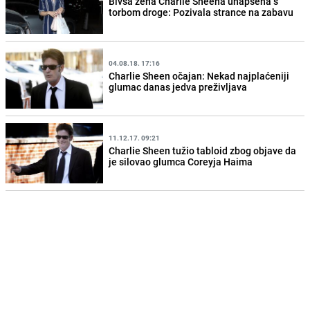
Bivša žena Charlie Sheena uhapšena s
torbom droge: Pozivala strance na zabavu
04.08.18. 17:16
Charlie Sheen očajan: Nekad najplaćeniji
glumac danas jedva preživljava
11.12.17. 09:21
Charlie Sheen tužio tabloid zbog objave da
je silovao glumca Coreyja Haima