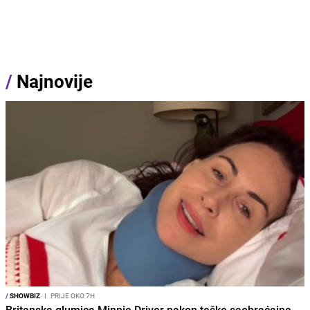
/
Najnovije
/
SHOWBIZ
I
PRIJE OKO 7H
Britanska glumica Minnie Driver nakon teške saobraćajne