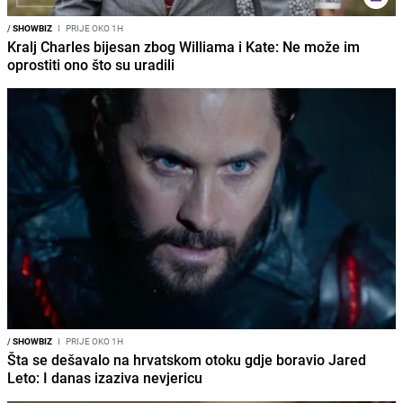
/
SHOWBIZ
I
PRIJE OKO 1H
Kralj Charles bijesan zbog Williama i Kate: Ne može im
oprostiti ono što su uradili
/
SHOWBIZ
I
PRIJE OKO 1H
Šta se dešavalo na hrvatskom otoku gdje boravio Jared
Leto: I danas izaziva nevjericu