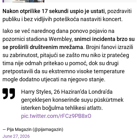
Nakon otprilike 17 sekundi uspio je ustati
, pozdraviti
publiku i bez vidljivih poteškoća nastaviti koncert.
Iako se već narednog dana ponovo pojavio na
pozornici stadiona Wembley,
snimci incidenta brzo su
se proširili društvenim mrežama
. Brojni fanovi izrazili
su zabrinutost, pitajući se zašto mu niko iz pratećeg
tima nije odmah pritekao u pomoć, dok su drugi
pretpostavili da su ekstremno visoke temperature
mogle dodatno utjecati na njegovo stanje.
Harry Styles, 26 Haziran’da Londra’da
gerçekleşen konserinde suyu püskürtmek
isterken boğulma tehlikesi atlattı.
pic.twitter.com/rFCz9PB8xO
— Pija Magazin (@pijamagazin)
June 27, 2026