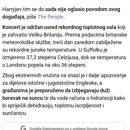
Harryjev tim se do
sada nije oglasio povodom ovog
događaja,
piše
The People
.
Koncert je održan usred rekordnog toplotnog vala
koji
je zahvatio Veliku Britaniju. Prema podacima britanske
meteorološke službe, treći dan zaredom zabilježene
su rekordne junske temperature. U Suffolku je
izmjereno 37,3 stepena Celzijusa, dok se temperatura
u Londonu popela na oko 36 stepeni.
Zbog ekstremnih vrućina na snazi je i dalje upozorenje
za dijelove istočne i jugoistočne Engleske, a
građanima je preporučeno da izbjegavaju duži
boravak na suncu
te da vode računa o hidrataciji kako
bi spriječili dehidraciju, toplotnu iscrpljenost i
sunčanicu.
Dodajte Radiosarajevo.ba u omiljene Google izvore