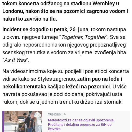
tokom koncerta održanog na stadionu Wembley u
Londonu, nakon što se na pozornici zagrcnuo vodom i
nakratko završio na tlu.
Incident se dogodio u petak, 26. juna
, tokom nastupa
u okviru njegove turneje "
Together, Together
". Sve se
odigralo neposredno nakon njegovog prepoznatljiveg
scenskog trenutka s vodom za vrijeme izvođenja hita
"
As It Was
".
Na videosnimcima koje su podijelili posjetioci koncerta
vidi se kako se Styles zagrcnuo, z
atim pao na leđa i
nekoliko trenutaka kašljao ležeći na pozornici
. U više
navrata pokušavao je doći do daha, pokrivajući usta
rukom, dok se u jednom trenutku držao i za stomak.
TRENDING
Meteorolozi za danas objavili upozorenje:
Pročitajte i detaljnu prognozu za BiH do
četvrtka