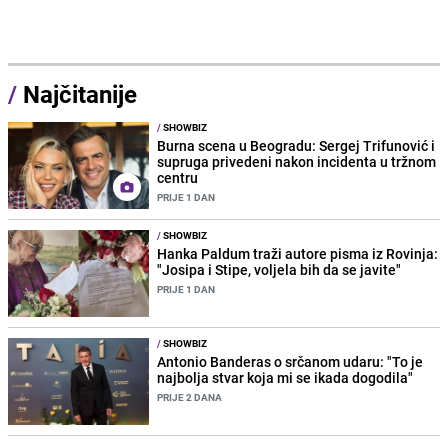
/
Najčitanije
/
SHOWBIZ
Burna scena u Beogradu: Sergej Trifunović i
supruga privedeni nakon incidenta u tržnom
centru
PRIJE 1 DAN
/
SHOWBIZ
Hanka Paldum traži autore pisma iz Rovinja:
"Josipa i Stipe, voljela bih da se javite"
PRIJE 1 DAN
/
SHOWBIZ
Antonio Banderas o srčanom udaru: "To je
najbolja stvar koja mi se ikada dogodila"
PRIJE 2 DANA