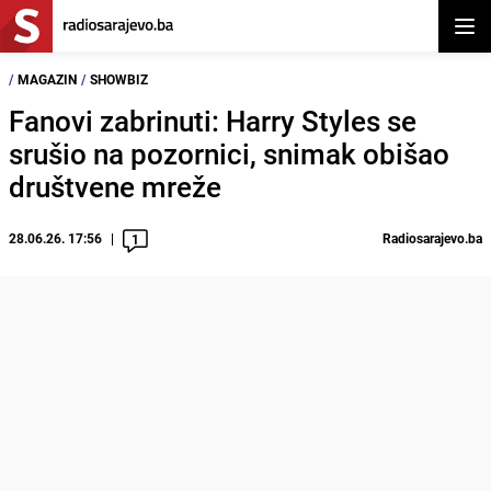
Otvor
/
MAGAZIN
/
SHOWBIZ
Fanovi zabrinuti: Harry Styles se
srušio na pozornici, snimak obišao
društvene mreže
28.06.26. 17:56
Radiosarajevo.ba
1