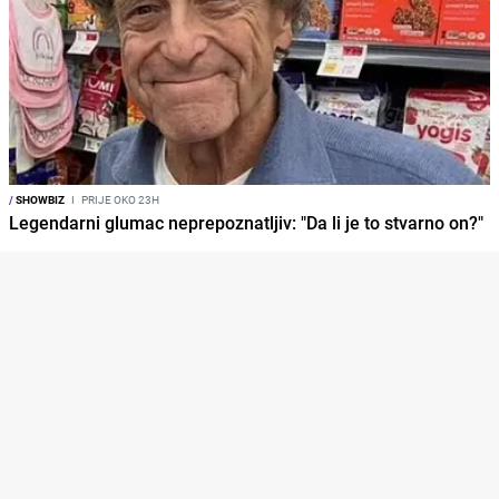
/
SHOWBIZ
I
PRIJE OKO 23H
Legendarni glumac neprepoznatljiv: "Da li je to stvarno on?"