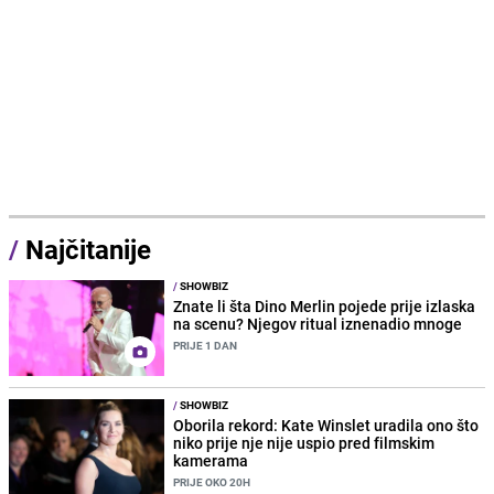
/
Najčitanije
/
SHOWBIZ
Znate li šta Dino Merlin pojede prije izlaska
na scenu? Njegov ritual iznenadio mnoge
PRIJE 1 DAN
/
SHOWBIZ
Oborila rekord: Kate Winslet uradila ono što
niko prije nje nije uspio pred filmskim
kamerama
PRIJE OKO 20H