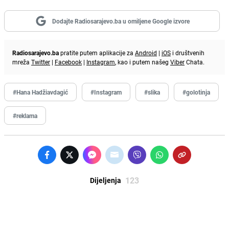
Dodajte Radiosarajevo.ba u omiljene Google izvore
Radiosarajevo.ba
pratite putem aplikacije za
Android
|
iOS
i društvenih
mreža
Twitter
|
Facebook
|
Instagram
, kao i putem našeg
Viber
Chata.
#Hana Hadžiavdagić
#Instagram
#slika
#golotinja
#reklama
123
Dijeljenja