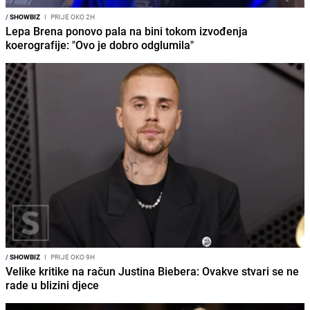
/
SHOWBIZ
I
PRIJE OKO 2H
Lepa Brena ponovo pala na bini tokom izvođenja
koerografije: "Ovo je dobro odglumila"
/
SHOWBIZ
I
PRIJE OKO 9H
Velike kritike na račun Justina Biebera: Ovakve stvari se ne
rade u blizini djece