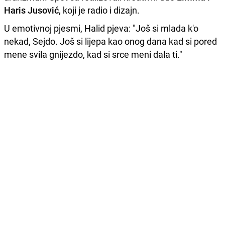
Haris Jusović,
koji je radio i dizajn.
U emotivnoj pjesmi, Halid pjeva: "Još si mlada k'o
nekad, Sejdo. Još si lijepa kao onog dana kad si pored
mene svila gnijezdo, kad si srce meni dala ti."