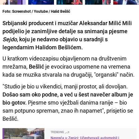
Foto: Screenshot / Youtube / Halid Bešlić
Srbijanski producent i muzičar Aleksandar Milić Mili
podijelio je zanimljive detalje sa snimanja pjesme
Sejdo
, koju je nedavno objavio u saradnji s
legendarnim
Halidom Bešlićem.
U kratkom videozapisu objavljenom na društvenim
mrežama,
Bešlić
je evocirao uspomene na vremena
kada se muzika stvarala na drugačiji, "organski" način.
"Studio je bio u vikendici, manji prostor, ali dovoljan.
Došao sam oko podne, a već u šest navečer album je
bio gotov.
Pjesme smo vježbali danima ranije – bio
sam potpuno spreman, znao ih napamet", prisjetio se
Bešlić.
TRENDING
Nesreća u Zenici: Učestvovali automobil i