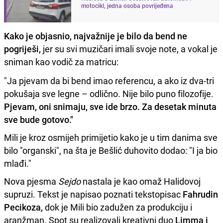
motocikl, jedna osoba povrijeđena
Kako je objasnio, najvažnije je bilo da bend ne
pogriješi,
jer su svi muzičari imali svoje note, a vokal je
sniman kao vodič za matricu:
"Ja pjevam da bi bend imao referencu, a ako iz dva-tri
pokušaja sve legne – odlično. Nije bilo puno filozofije.
Pjevam, oni snimaju, sve ide brzo. Za desetak minuta
sve bude gotovo."
Mili je kroz osmijeh primijetio kako je u tim danima sve
bilo "organski", na šta je Bešlić duhovito dodao: "I ja bio
mlađi."
Nova pjesma
Sejdo
nastala je kao omaž Halidovoj
supruzi. Tekst je napisao poznati tekstopisac
Fahrudin
Pecikoza,
dok je Mili bio zadužen za produkciju i
aranžman. Spot su realizovali kreativni duo
Limma i