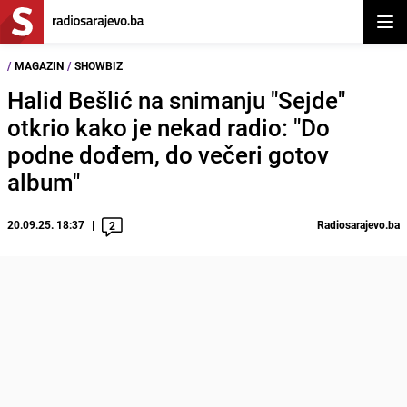
Otvor
/
MAGAZIN
/
SHOWBIZ
Halid Bešlić na snimanju "Sejde"
otkrio kako je nekad radio: "Do
podne dođem, do večeri gotov
album"
20.09.25. 18:37
Radiosarajevo.ba
2