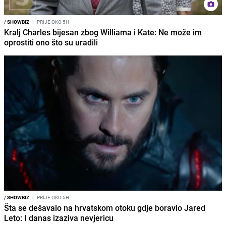
/
SHOWBIZ
I
PRIJE OKO 5H
Kralj Charles bijesan zbog Williama i Kate: Ne može im
oprostiti ono što su uradili
/
SHOWBIZ
I
PRIJE OKO 5H
Šta se dešavalo na hrvatskom otoku gdje boravio Jared
Leto: I danas izaziva nevjericu