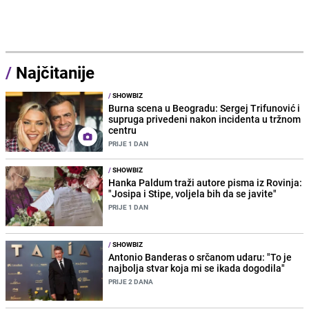
/
Najčitanije
/
SHOWBIZ
Burna scena u Beogradu: Sergej Trifunović i
supruga privedeni nakon incidenta u tržnom
centru
PRIJE 1 DAN
/
SHOWBIZ
Hanka Paldum traži autore pisma iz Rovinja:
"Josipa i Stipe, voljela bih da se javite"
PRIJE 1 DAN
/
SHOWBIZ
Antonio Banderas o srčanom udaru: "To je
najbolja stvar koja mi se ikada dogodila"
PRIJE 2 DANA