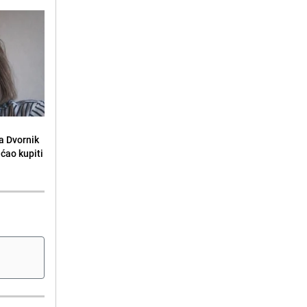
la Dvornik
ećao kupiti