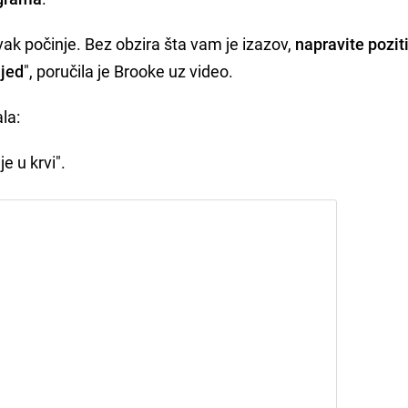
ak počinje. Bez obzira šta vam je izazov,
napravite pozit
ijed
", poručila je Brooke uz video.
ala:
je u krvi".