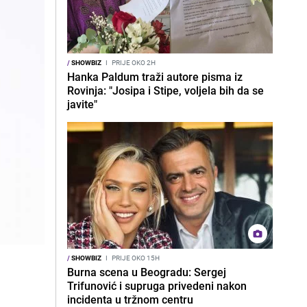
/
SHOWBIZ
I
PRIJE OKO 2H
Hanka Paldum traži autore pisma iz
Rovinja: "Josipa i Stipe, voljela bih da se
javite"
/
SHOWBIZ
I
PRIJE OKO 15H
Burna scena u Beogradu: Sergej
Trifunović i supruga privedeni nakon
incidenta u tržnom centru