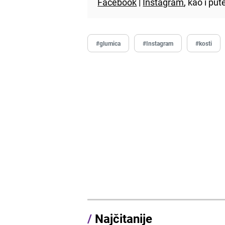
Facebook
|
Instagram
, kao i p
#glumica
#Instagram
#kosti
/
Najčitanije