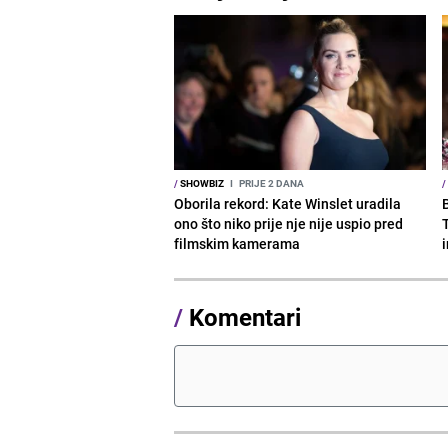
/
SHOWBIZ
I
PRIJE 2 DANA
/
Oborila rekord: Kate Winslet uradila
ono što niko prije nje nije uspio pred
filmskim kamerama
/
Komentari