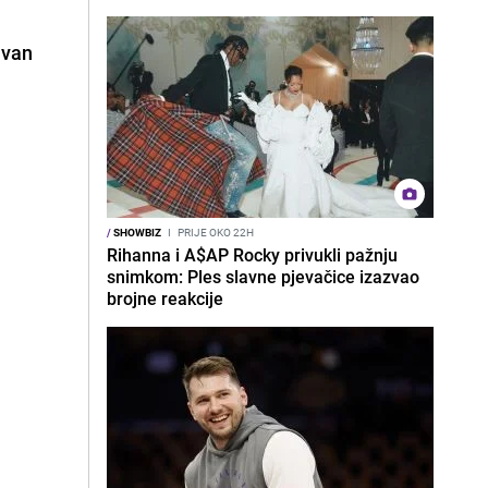
ivan
/
SHOWBIZ
I
PRIJE OKO 22H
Rihanna i A$AP Rocky privukli pažnju
snimkom: Ples slavne pjevačice izazvao
brojne reakcije