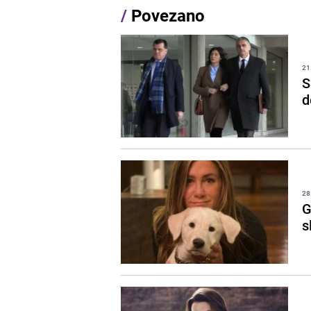
/
Povezano
21
S
d
28
G
s