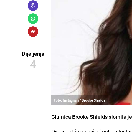
Dijeljenja
4
Foto: Instagram / Brooke Shields
Glumica
Brooke Shields
slomila je
Ovu vijest je objavila i putem
Inst