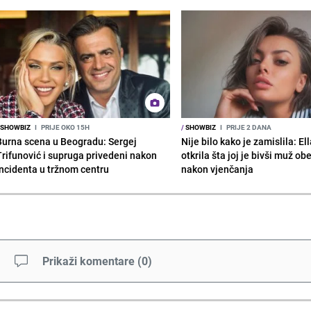
SHOWBIZ
I
PRIJE OKO 15H
/
SHOWBIZ
I
PRIJE 2 DANA
Burna scena u Beogradu: Sergej
Nije bilo kako je zamislila: El
Trifunović i supruga privedeni nakon
otkrila šta joj je bivši muž ob
incidenta u tržnom centru
nakon vjenčanja
Prikaži komentare
(
0
)