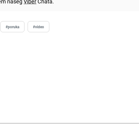
utem našeg
Viber
Chata.
#poruka
#video