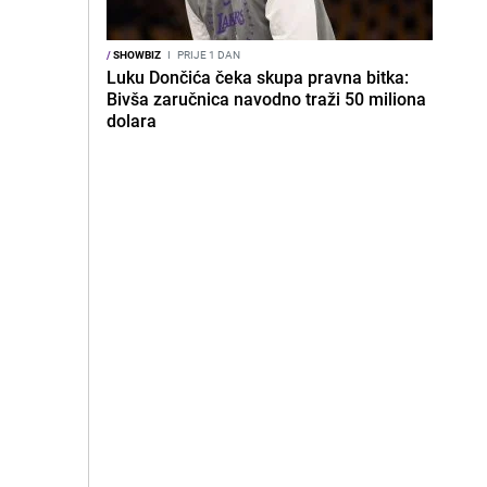
/
SHOWBIZ
I
PRIJE 1 DAN
Luku Dončića čeka skupa pravna bitka:
Bivša zaručnica navodno traži 50 miliona
dolara