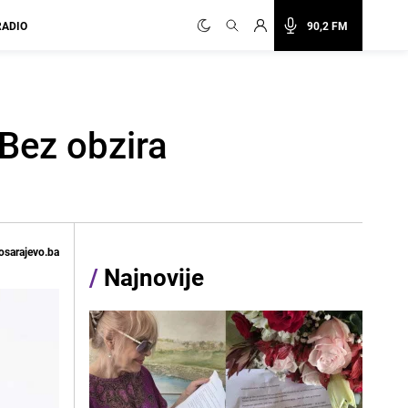
RADIO
90,2 FM
"Bez obzira
osarajevo.ba
/
Najnovije