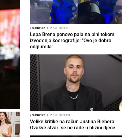
/
SHOWBIZ
I
PRIJE OKO 5H
Lepa Brena ponovo pala na bini tokom
izvođenja koerografije: "Ovo je dobro
odglumila"
/
SHOWBIZ
I
PRIJE OKO 11H
Velike kritike na račun Justina Biebera:
Ovakve stvari se ne rade u blizini djece