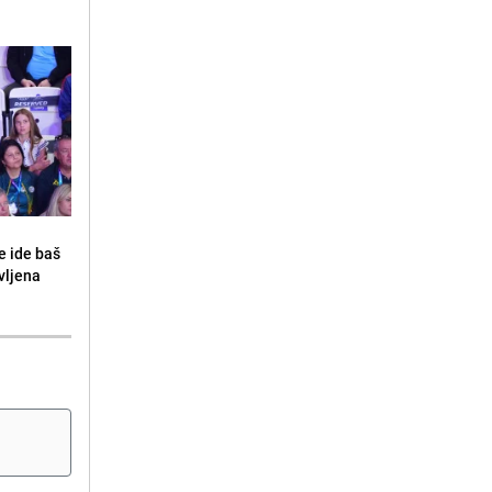
e ide baš
vljena