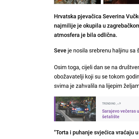
Hrvatska pjevačica Severina Vučkov
najmilije je okupila u zagrebačko
atmosfera je bila odlična.
Seve
je nosila srebrenu haljinu sa 
Osim toga, cijeli dan se na društvenim
obožavatelji koji su se tokom godin
svima je zahvalila na lijepim želja
TRENDING
Sarajevo večeras u
šetalište
"Torta i puhanje svjećica vraćaju u