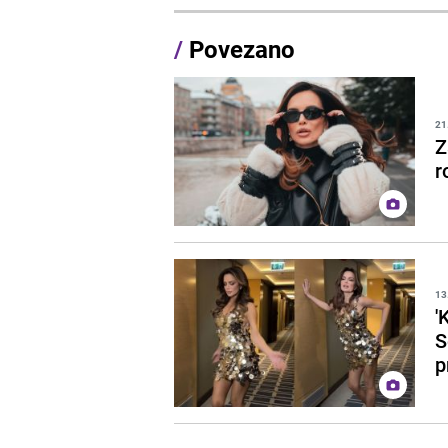
/
Povezano
21
Z
r
13
'
S
p