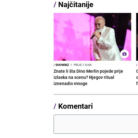
/
Najčitanije
/
SHOWBIZ
I
PRIJE 1 DAN
/
Znate li šta Dino Merlin pojede prije
izlaska na scenu? Njegov ritual
o
iznenadio mnoge
/
Komentari