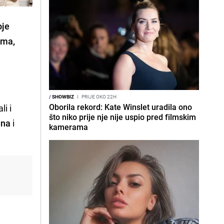
oje
ama,
/
SHOWBIZ
I
PRIJE OKO 22H
Oborila rekord: Kate Winslet uradila ono
li i
što niko prije nje nije uspio pred filmskim
ena
i
kamerama