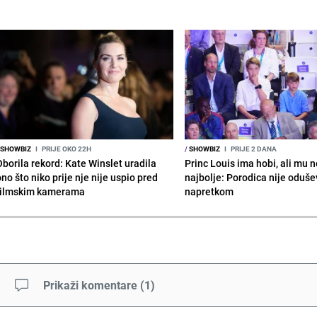
SHOWBIZ
I
PRIJE OKO 22H
/
SHOWBIZ
I
PRIJE 2 DANA
Oborila rekord: Kate Winslet uradila
Princ Louis ima hobi, ali mu n
no što niko prije nje nije uspio pred
najbolje: Porodica nije oduše
filmskim kamerama
napretkom
Prikaži komentare
(
1
)