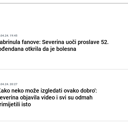
.04.24. 19:45
abrinula fanove: Severina uoči proslave 52.
ođendana otkrila da je bolesna
.04.24. 20:27
Kako neko može izgledati ovako dobro':
everina objavila video i svi su odmah
rimijetili isto