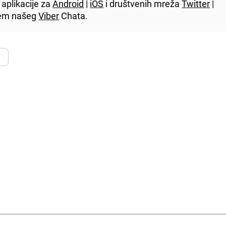
aplikacije za
Android
|
iOS
i društvenih mreža
Twitter
|
utem našeg
Viber
Chata.
m