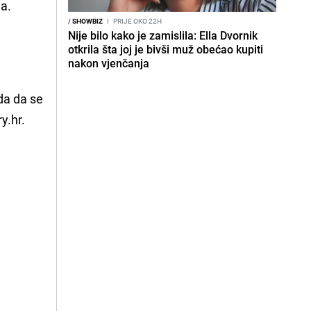
la.
/
SHOWBIZ
I
PRIJE OKO 22H
Nije bilo kako je zamislila: Ella Dvornik
otkrila šta joj je bivši muž obećao kupiti
nakon vjenčanja
uda da se
y.hr.