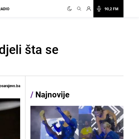
RADIO
90,2 FM
jeli šta se
osarajevo.ba
/
Najnovije