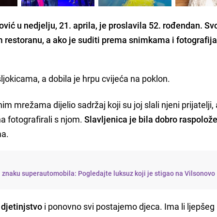
ić u nedjelju, 21. aprila, je proslavila 52. rođendan. Sv
m restoranu, a ako je suditi prema snimkama i fotografij
šljokicama, a dobila je hrpu cvijeća na poklon.
 mrežama dijelio sadržaj koji su joj slali njeni prijatelji, a
a fotografirali s njom.
Slavljenica je bila dobro raspolož
ma.
 znaku superautomobila: Pogledajte luksuz koji je stigao na Vilsonovo
 djetinjstvo
i ponovno svi postajemo djeca. Ima li ljepšeg