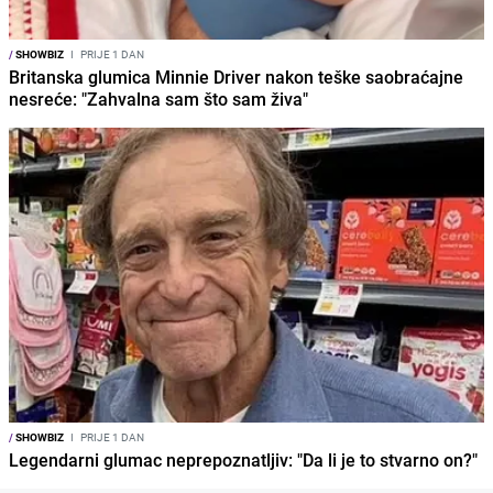
/
SHOWBIZ
I
PRIJE 1 DAN
Britanska glumica Minnie Driver nakon teške saobraćajne
nesreće: "Zahvalna sam što sam živa"
/
SHOWBIZ
I
PRIJE 1 DAN
Legendarni glumac neprepoznatljiv: "Da li je to stvarno on?"