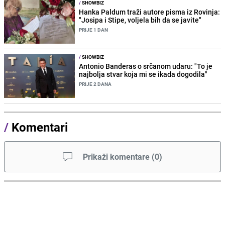
/
SHOWBIZ
Hanka Paldum traži autore pisma iz Rovinja:
"Josipa i Stipe, voljela bih da se javite"
PRIJE 1 DAN
/
SHOWBIZ
Antonio Banderas o srčanom udaru: "To je
najbolja stvar koja mi se ikada dogodila"
PRIJE 2 DANA
/
Komentari
Prikaži komentare
(
0
)