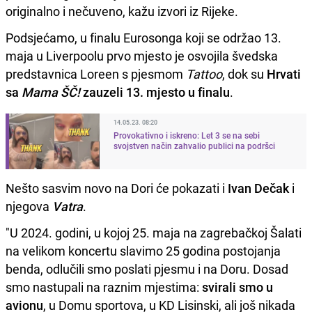
originalno i nečuveno, kažu izvori iz Rijeke.
Podsjećamo, u finalu Eurosonga koji se održao 13.
maja u Liverpoolu prvo mjesto je osvojila švedska
predstavnica Loreen s pjesmom
Tattoo
, dok su
Hrvati
sa
Mama ŠČ!
zauzeli 13. mjesto u finalu
.
14.05.23. 08:20
Provokativno i iskreno: Let 3 se na sebi
svojstven način zahvalio publici na podršci
Nešto sasvim novo na Dori će pokazati i
Ivan
Dečak
i
njegova
Vatra
.
"U 2024. godini, u kojoj 25. maja na zagrebačkoj Šalati
na velikom koncertu slavimo 25 godina postojanja
benda, odlučili smo poslati pjesmu i na Doru. Dosad
smo nastupali na raznim mjestima:
svirali smo u
avionu
, u Domu sportova, u KD Lisinski, ali još nikada