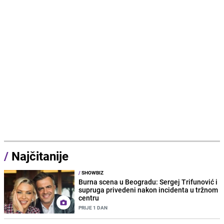
/
Najčitanije
/
SHOWBIZ
Burna scena u Beogradu: Sergej Trifunović i
supruga privedeni nakon incidenta u tržnom
centru
PRIJE 1 DAN