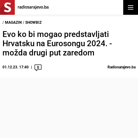
Otvor
/
MAGAZIN
/
SHOWBIZ
Evo ko bi mogao predstavljati
Hrvatsku na Eurosongu 2024. -
možda drugi put zaredom
01.12.23. 17:40
Radiosarajevo.ba
0