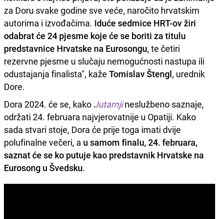
za Doru svake godine sve veće, naročito hrvatskim
autorima i izvođačima.
Iduće sedmice HRT-ov žiri
odabrat će 24 pjesme koje će se boriti za titulu
predstavnice Hrvatske na Eurosongu
, te četiri
rezervne pjesme u slučaju nemogućnosti nastupa ili
odustajanja finalista", kaže
Tomislav Štengl
, urednik
Dore.
Dora 2024. će se, kako
Jutarnji
neslužbeno saznaje,
održati 24. februara najvjerovatnije u Opatiji. Kako
sada stvari stoje, Dora će prije toga imati dvije
polufinalne večeri, a
u samom finalu, 24. februara,
saznat će se ko putuje kao predstavnik Hrvatske na
Eurosong u Švedsku
.