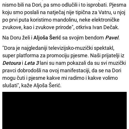
nismo bili na Dori, pa smo odlučili i to isprobati. Pjesma
koju smo poslali na natječaj nije tipična za Vatru, u njoj
po prvi puta koristimo mandolinu, neke elektroničke
zvukove, kao i zvukove prirode", otkriva Ivan Dečak.
Na Doru želi i
Aljoša
Šerić
sa svojim bendom
Pavel
.
"Dora je najgledaniji televizijsko-muzički spektakl,
super platforma za promociju pjesme. Naši prijatelji iz
Detoura
i
Leta
3
lani su nam pokazali da su svi muzički
pravci dobrodošli na ovoj manifestaciji, da se na Dori
mogu čuti i pjesme kakve mi radimo i kakve volimo
slušati", kaže Aljoša Šerić.