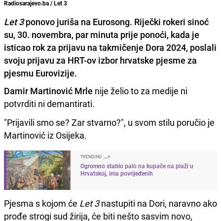
Radiosarajevo.ba / Let 3
Let 3
ponovo juriša na Eurosong. Riječki rokeri sinoć
su, 30. novembra, par minuta prije ponoći, kada je
isticao rok za prijavu na takmičenje Dora 2024, poslali
svoju prijavu za HRT-ov izbor hrvatske pjesme za
pjesmu Eurovizije.
Damir Martinović Mrle
nije želio to za medije ni
potvrditi ni demantirati.
"Prijavili smo se? Zar stvarno?", u svom stilu poručio je
Martinović iz Osijeka.
TRENDING
Ogromno stablo palo na kupače na plaži u
Hrvatskoj, ima povrijeđenih
Pjesma s kojom će
Let 3
nastupiti na Dori, naravno ako
prođe strogi sud žirija, će biti nešto sasvim novo,