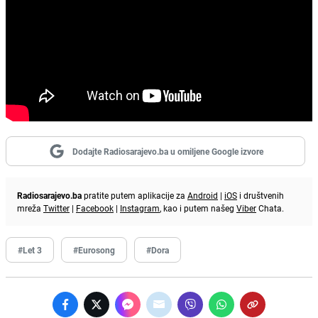
Dodajte Radiosarajevo.ba u omiljene Google izvore
Radiosarajevo.ba
pratite putem aplikacije za
Android
|
iOS
i društvenih
mreža
Twitter
|
Facebook
|
Instagram
, kao i putem našeg
Viber
Chata.
#Let 3
#Eurosong
#Dora