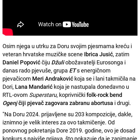
Osim njega u utrku za Doru svojim pjesmama kreću i
veteran hrvatske muzičke scene
Ibrica
Jusić
, zatim
Daniel
Popović
čiju
Džuli
obožavatelji Eurosonga i
danas rado pjevuše, grupa
ET
s energičnom
pjevačicom
Meri Andraković
koja se i lani takmičila na
Dori,
Lana Mandarić
koja je nastupala donedavno u
RTL-ovom
Superstaru
, koprivnički
folk-rock bend
Ogenj
čiji pjevač zagovara zabranu abortusa
i drugi.
"Na Doru 2024. prijavljene su 203 kompozicije, dakle,
iznimno je velik interes za ovo takmičenje. Od
ponovnog pokretanja Dore 2019. godine, ovo je dosad
konkurs s najviše prijava, što pokazuje da je zanimanje