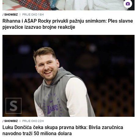
/
SHOWBIZ
I
PRIJE OKO 18H
Rihanna i A$AP Rocky privukli pažnju snimkom: Ples slavne
pjevačice izazvao brojne reakcije
/
SHOWBIZ
I
PRIJE OKO 22H
Luku Dončića čeka skupa pravna bitka: Bivša zaručnica
navodno traži 50 miliona dolara