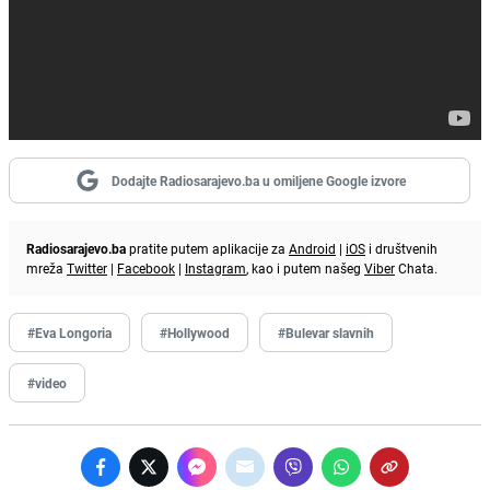
Dodajte Radiosarajevo.ba u omiljene Google izvore
Radiosarajevo.ba
pratite putem aplikacije za
Android
|
iOS
i društvenih
mreža
Twitter
|
Facebook
|
Instagram
, kao i putem našeg
Viber
Chata.
#Eva Longoria
#Hollywood
#Bulevar slavnih
#video