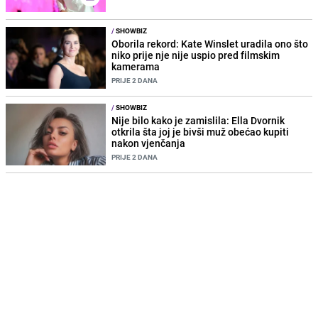
/
SHOWBIZ
Oborila rekord: Kate Winslet uradila ono što
niko prije nje nije uspio pred filmskim
kamerama
PRIJE 2 DANA
/
SHOWBIZ
Nije bilo kako je zamislila: Ella Dvornik
otkrila šta joj je bivši muž obećao kupiti
nakon vjenčanja
PRIJE 2 DANA