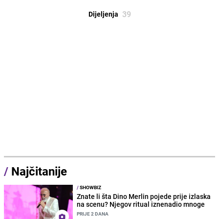
39
Dijeljenja
/
Najčitanije
/
SHOWBIZ
Znate li šta Dino Merlin pojede prije izlaska
na scenu? Njegov ritual iznenadio mnoge
PRIJE 2 DANA