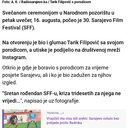
Foto: A. K. / Radiosarajevo.ba / Tarik Filipović s porodicom
Svečanom ceremonijom u Narodnom pozorištu u
petak uvečer, 16. augusta, počeo je 30. Sarajevo Film
Festival (SFF).
Na otvorenju je bio i glumac
Tarik Filipović
sa svojom
porodicom, a utiske je podijelio na društvenoj mreži
Instagram.
Otkrio je gdje je boravio s porodicom za vrijeme
posjete Sarajevu, ali i ko je bio zadužen za njihov
izgled.
"Sretan rođendan SFF-u, kriza tridesetih za njega ne
vrijedi…
", napisao je uz fotografije.
TRENDING
Vrapčići mu nisu bili sretni: Sarajevo ostalo bez
pobjede protiv Radnika