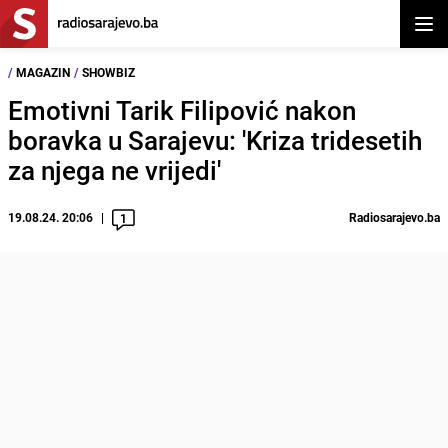
Otvor
/
MAGAZIN
/
SHOWBIZ
Emotivni Tarik Filipović nakon
boravka u Sarajevu: 'Kriza tridesetih
za njega ne vrijedi'
19.08.24. 20:06
Radiosarajevo.ba
1