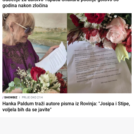
godina nakon zločina
/
SHOWBIZ
I
PRIJE OKO 21H
Hanka Paldum traži autore pisma iz Rovinja: "Josipa i Stipe,
voljela bih da se javite"