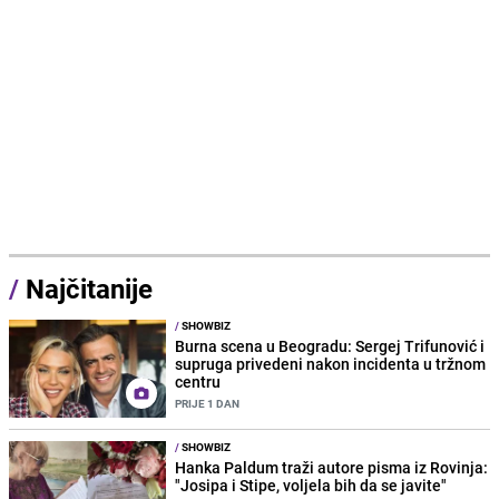
/
Najčitanije
/
SHOWBIZ
Burna scena u Beogradu: Sergej Trifunović i
supruga privedeni nakon incidenta u tržnom
centru
PRIJE 1 DAN
/
SHOWBIZ
Hanka Paldum traži autore pisma iz Rovinja:
"Josipa i Stipe, voljela bih da se javite"