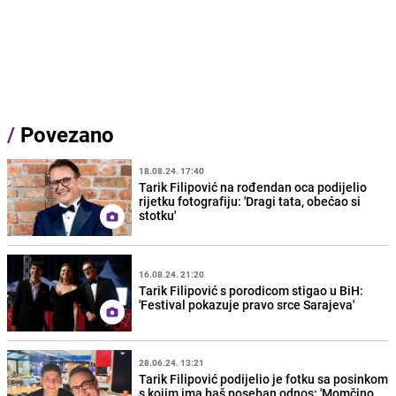
/
Povezano
18.08.24. 17:40
Tarik Filipović na rođendan oca podijelio
rijetku fotografiju: 'Dragi tata, obećao si
stotku'
16.08.24. 21:20
Tarik Filipović s porodicom stigao u BiH:
'Festival pokazuje pravo srce Sarajeva'
28.06.24. 13:21
Tarik Filipović podijelio je fotku sa posinkom
s kojim ima baš poseban odnos: 'Momčino