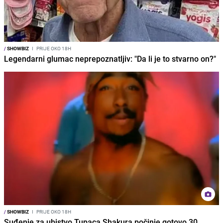
/
SHOWBIZ
I
PRIJE OKO 18H
Legendarni glumac neprepoznatljiv: "Da li je to stvarno on?"
/
SHOWBIZ
I
PRIJE OKO 18H
Suđenje za ubistvo Tupaca Shakura počinje gotovo 30