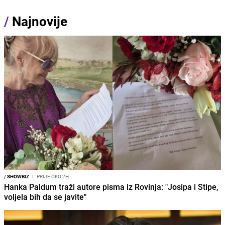
/
Najnovije
/
SHOWBIZ
I
PRIJE OKO 2H
Hanka Paldum traži autore pisma iz Rovinja: "Josipa i Stipe,
voljela bih da se javite"