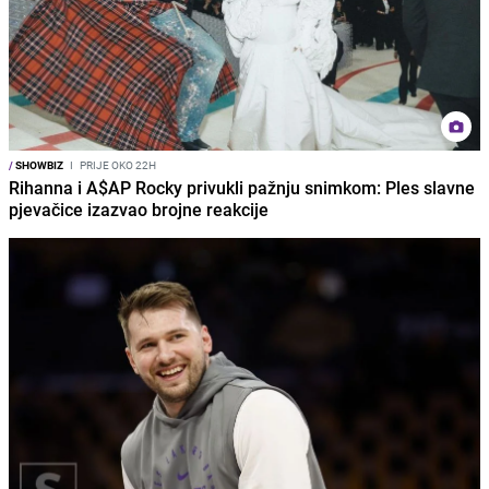
/
SHOWBIZ
I
PRIJE OKO 22H
Rihanna i A$AP Rocky privukli pažnju snimkom: Ples slavne
pjevačice izazvao brojne reakcije