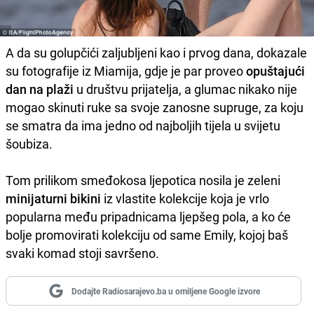
A da su golupčići zaljubljeni kao i prvog dana, dokazale
su fotografije iz Miamija, gdje je par proveo
opuštajući
dan na plaži
u društvu prijatelja, a glumac nikako nije
mogao skinuti ruke sa svoje zanosne supruge, za koju
se smatra da ima jedno od najboljih tijela u svijetu
šoubiza.
Tom prilikom smeđokosa ljepotica nosila je zeleni
minijaturni bikini
iz vlastite kolekcije koja je vrlo
popularna među pripadnicama ljepšeg pola, a ko će
bolje promovirati kolekciju od same Emily, kojoj baš
svaki komad stoji savršeno.
Dodajte Radiosarajevo.ba u omiljene Google izvore