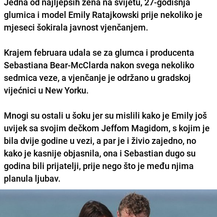
Jedna od najljepših žena na svijetu, 27-godišnja
glumica i model
Emily Ratajkowski
prije nekoliko je
mjeseci šokirala javnost vjenčanjem.
Krajem februara
udala se za glumca i producenta
Sebastiana Bear-McClarda nakon svega nekoliko
sedmica veze, a vjenčanje je održano u gradskoj
vijećnici u New Yorku.
Mnogi su ostali u šoku jer su mislili kako je Emily još
uvijek sa svojim dečkom Jeffom Magidom, s kojim je
bila dvije godine u vezi, a par je i živio zajedno, no
kako je kasnije objasnila, ona i Sebastian dugo su
godina bili prijatelji, prije nego što je među njima
planula ljubav.