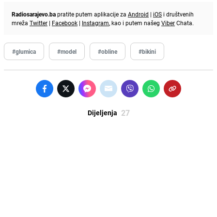
Radiosarajevo.ba
pratite putem aplikacije za
Android
|
iOS
i društvenih
mreža
Twitter
|
Facebook
|
Instagram
, kao i putem našeg
Viber
Chata.
#glumica
#model
#obline
#bikini
27
Dijeljenja