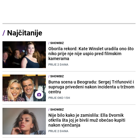
/
Najčitanije
/
SHOWBIZ
Oborila rekord: Kate Winslet uradila ono što
niko prije nje nije uspio pred filmskim
kamerama
PRIJE 2 DANA
/
SHOWBIZ
Burna scena u Beogradu: Sergej Trifunović i
supruga privedeni nakon incidenta u tržnom
centru
PRIJE OKO 15H
/
SHOWBIZ
Nije bilo kako je zamislila: Ella Dvornik
otkrila šta joj je bivši muž obećao kupiti
nakon vjenčanja
PRIJE 2 DANA