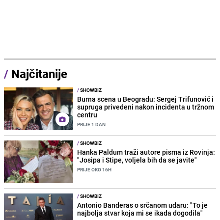
/
Najčitanije
/
SHOWBIZ
Burna scena u Beogradu: Sergej Trifunović i
supruga privedeni nakon incidenta u tržnom
centru
PRIJE 1 DAN
/
SHOWBIZ
Hanka Paldum traži autore pisma iz Rovinja:
"Josipa i Stipe, voljela bih da se javite"
PRIJE OKO 16H
/
SHOWBIZ
Antonio Banderas o srčanom udaru: "To je
najbolja stvar koja mi se ikada dogodila"