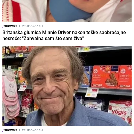
/
SHOWBIZ
I
PRIJE OKO 10H
Britanska glumica Minnie Driver nakon teške saobraćajne
nesreće: "Zahvalna sam što sam živa"
/
SHOWBIZ
I
PRIJE OKO 13H