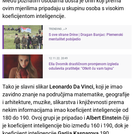
Među poznatim osobama dosta je onih koji prema
ovim mjerilima pripadaju u skupinu osoba s visokim
koeficijentom inteligencije.
TRENDING
S ove strane Drine | Dragan Banjac: Plemenski
mentalitet pobijedio
12.11.22. 20:49
Ella Dvornik drastičnom promjenom izgleda
oduševila pratitelje: "Otkrit ću vam tajnu"
Tako je slavni slikar
Leonardo Da Vinci,
koji je imao
zavidno znanje na područjima matematike, geografije
i arhitekture, muzike, slikarstva i književnosti prema
nekim informacijama imao koeficijent inteligencije od
180 do 190. Ovoj grupi je pripadao i
Albert Einstein
čiji
je koeficijent inteligencije bio između 160 i 190, dok je
koeficijent inteligencije
Garija Kasparova
190.