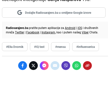
Dodajte Radiosarajevo.ba u omiljene Google izvore
Radiosarajevo.ba
pratite putem aplikacije za
Android
|
iOS
i društvenih
mreža
Twitter
|
Facebook
|
Instagram
, kao i putem našeg
Viber
Chata.
#Ella Dvornik
#IQ test
#mensa
#influenserica