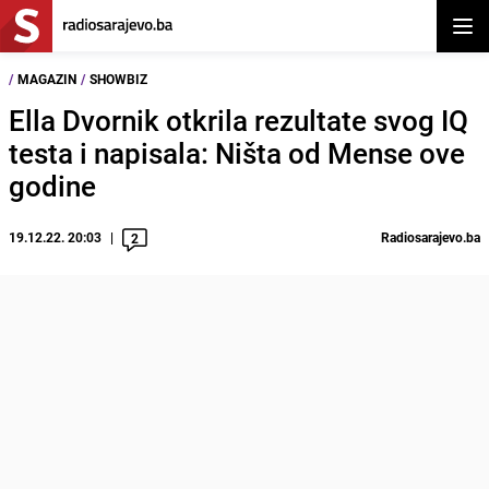
Otvor
/
MAGAZIN
/
SHOWBIZ
Ella Dvornik otkrila rezultate svog IQ
testa i napisala: Ništa od Mense ove
godine
19.12.22. 20:03
Radiosarajevo.ba
2