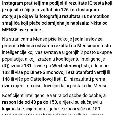
Instagram pratiteljima podijeliti rezultate IQ testa koji
je riješila i čiji je rezultat bio 126 i na Instagram
storyju je objavila fotografiju rezultata i uz emotikon
smajlića koji plače od smijeha je napisala: Ništa od
MENSE ove godine.
Na stranicama Mense piše kako je
jedini uslov za
prijem u Mensu ostvaren rezultat na Mensinom testu
inteligencije koji vas svrstava u gornjih 2 posto ukupne
populacije, a koji izražen u koeficijentu inteligencije
(IQ)
iznosi 131
ili više po
Wechslerovoj listi,
odnosno
133 ili više po
Binet-Simonovoj Test Stanford
verziji ili
148 ili više po
Cattellovoj listi
. Ellini rezultati prema
ovim mjerilima nisu dovoljni da bi postala dio Mense.
Koeficijent inteligencije varira od osobe do osobe, a
raspon ide od 40 pa do 150,
a rijetki su slučajevi u
kojima koeficijent inteligencije iznosi više od 180.