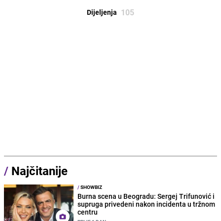
105
Dijeljenja
/
Najčitanije
/
SHOWBIZ
Burna scena u Beogradu: Sergej Trifunović i
supruga privedeni nakon incidenta u tržnom
centru