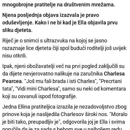
mnogobrojne pratitelje na društvenim mrežama.
Njena posljednja objava izazvala je pravo
oduševljenje. Kako i ne bi kad je
Ella objavila prvu
sliku djeteta.
Riječ je o snimci s ultrazvuka na kojoj se jasno
razaznaje lice djeteta čiji spol budući roditelji još uvijek
nisu otkrili.
Ipak, njeni obožavatelji već na prvi pogled zaključili su
da dijete nevjerovatno nalikuje na zaručnika
Charlesa
Pearcea
. "Još mu fali brada i isti Charles", "Precrtani
tata", "Vidi mini Charlesa", samo su neki od komentara
koji su osvanuli ispod fotografije.
Jedna Ellina pratiteljica izrazila je nezadovoljstvo zbog
prinove koja je naslijedila Charlesov široki nos. "Moralo
je biti tako, preupadljiv je", odgovorila joj je Ella i svima
poručila da je za sada s bebom sve u najboljem redu.