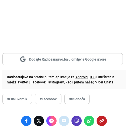
Dodajte Radiosarajevo.ba u omiljene Google izvore
Radiosarajevo.ba
pratite putem aplikacije za
Android
|
iOS
i društvenih
mreža
Twitter
|
Facebook
|
Instagram
, kao i putem našeg
Viber
Chata.
#Ella Dvornik
#Facebook
#trudnoća