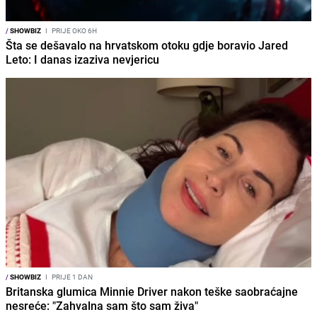
/
SHOWBIZ
I
PRIJE OKO 6H
Šta se dešavalo na hrvatskom otoku gdje boravio Jared
Leto: I danas izaziva nevjericu
/
SHOWBIZ
I
PRIJE 1 DAN
Britanska glumica Minnie Driver nakon teške saobraćajne
nesreće: "Zahvalna sam što sam živa"