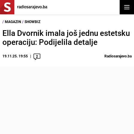
Otvor
/
MAGAZIN
/
SHOWBIZ
Ella Dvornik imala još jednu estetsku
operaciju: Podijelila detalje
19.11.25. 19:55
Radiosarajevo.ba
2