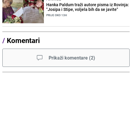
Hanka Paldum traži autore pisma iz Rovinja:
"Josipa i Stipe, voljela bih da se javite"
PRIJE OKO 13H
/
Komentari
Prikaži komentare
(
2
)