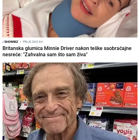
/
SHOWBIZ
I
PRIJE OKO 6H
Britanska glumica Minnie Driver nakon teške saobraćajne
nesreće: "Zahvalna sam što sam živa"