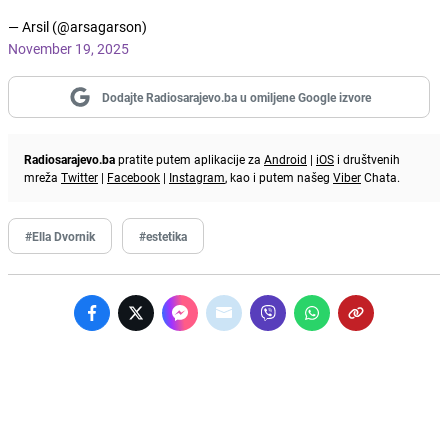
— Arsil (@arsagarson)
November 19, 2025
Dodajte Radiosarajevo.ba u omiljene Google izvore
Radiosarajevo.ba
pratite putem aplikacije za
Android
|
iOS
i društvenih
mreža
Twitter
|
Facebook
|
Instagram
, kao i putem našeg
Viber
Chata.
#Ella Dvornik
#estetika