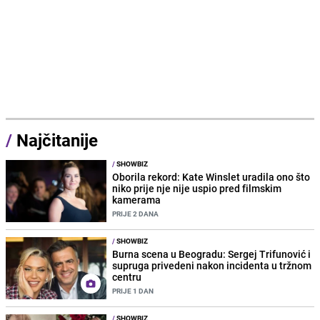
/
Najčitanije
/
SHOWBIZ
Oborila rekord: Kate Winslet uradila ono što
niko prije nje nije uspio pred filmskim
kamerama
PRIJE 2 DANA
/
SHOWBIZ
Burna scena u Beogradu: Sergej Trifunović i
supruga privedeni nakon incidenta u tržnom
centru
PRIJE 1 DAN
/
SHOWBIZ