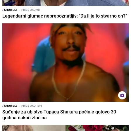
/
SHOWBIZ
I
PRIJE OKO 9H
Legendarni glumac neprepoznatljiv: "Da li je to stvarno on?"
/
SHOWBIZ
I
PRIJE OKO 10H
Suđenje za ubistvo Tupaca Shakura počinje gotovo 30
godina nakon zločina