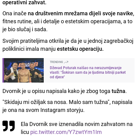
operativni zahvat.
Ona inače
na društvenim mrežama dijeli svoje navike
,
fitnes rutine, ali i detalje o estetskim operacijama, a to
je bio slučaj i sada.
Svojim pratiteljima otkrila je da je u jednoj zagrebačkoj
poliklinici imala manju
estetsku operaciju.
TRENDING
Dževad Poturak naišao na nerazumijevanje
vlasti: "Šokiran sam da je ljudima bitniji parket
od djece"
Dvornik je u opisu napisala kako je zbog toga
tužna
.
"Skidaju mi ožiljak sa nosa. Malo sam tužna", napisala
je ona na svom Instagram storyju.
Ela Dvornik sve iznenadila novim zahvatom na
licu
pic.twitter.com/Y7zwtYm1Im