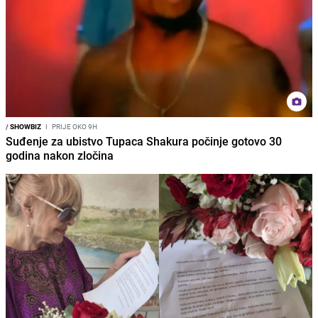
/
SHOWBIZ
I
PRIJE OKO 9H
Suđenje za ubistvo Tupaca Shakura počinje gotovo 30
godina nakon zločina