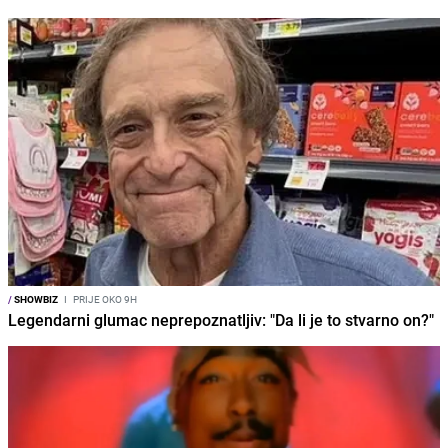
/
SHOWBIZ
I
PRIJE OKO 9H
Legendarni glumac neprepoznatljiv: "Da li je to stvarno on?"