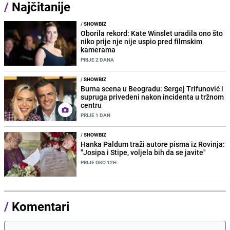
/
Najčitanije
/
SHOWBIZ
Oborila rekord: Kate Winslet uradila ono što
niko prije nje nije uspio pred filmskim
kamerama
PRIJE 2 DANA
/
SHOWBIZ
Burna scena u Beogradu: Sergej Trifunović i
supruga privedeni nakon incidenta u tržnom
centru
PRIJE 1 DAN
/
SHOWBIZ
Hanka Paldum traži autore pisma iz Rovinja:
"Josipa i Stipe, voljela bih da se javite"
PRIJE OKO 12H
/
Komentari