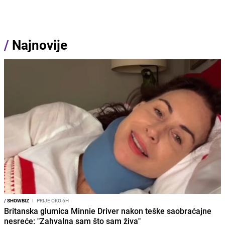
/
Najnovije
/
SHOWBIZ
I
PRIJE OKO 6H
Britanska glumica Minnie Driver nakon teške saobraćajne
nesreće: "Zahvalna sam što sam živa"