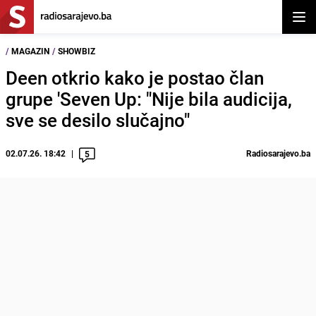
Otvor
/
MAGAZIN
/
SHOWBIZ
Deen otkrio kako je postao član
grupe 'Seven Up: "Nije bila audicija,
sve se desilo slučajno"
02.07.26. 18:42
Radiosarajevo.ba
5