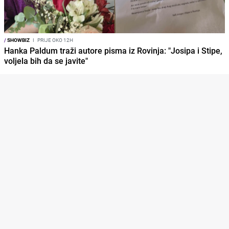
/
SHOWBIZ
I
PRIJE OKO 12H
Hanka Paldum traži autore pisma iz Rovinja: "Josipa i Stipe,
voljela bih da se javite"