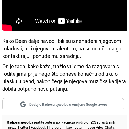
Kako Deen dalje navodi, bili su iznenađeni njegovom
mladosti, ali i njegovim talentom, pa su odlučili da ga
kontaktiraju i ponude mu saradnju.
On je tada, kako kaže, tražio vrijeme da razgovara s
roditeljima prije nego što donese konačnu odluku o
ulasku u bend, nakon čega je njegova muzička karijera
dobila potpuno novu putanju.
Dodajte Radiosarajevo.ba u omiljene Google izvore
Radiosarajevo.ba
pratite putem aplikacije za
Android
|
iOS
i društvenih
mreža
Twitter
|
Facebook
|
Instagram
, kao i putem našeg
Viber
Chata.