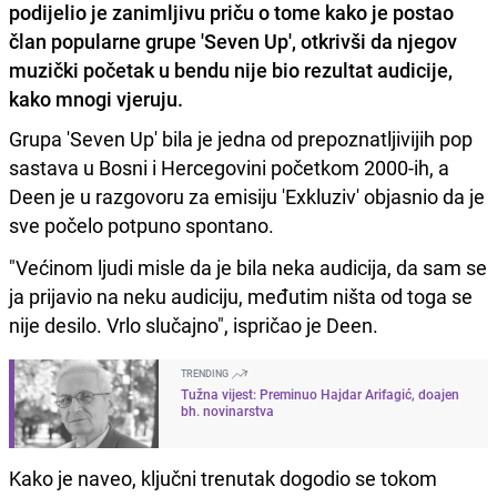
podijelio je zanimljivu priču o tome kako je postao
član popularne grupe 'Seven Up', otkrivši da njegov
muzički početak u bendu nije bio rezultat audicije,
kako mnogi vjeruju.
Grupa 'Seven Up' bila je jedna od prepoznatljivijih pop
sastava u Bosni i Hercegovini početkom 2000-ih, a
Deen je u razgovoru za emisiju 'Exkluziv' objasnio da je
sve počelo potpuno spontano.
"Većinom ljudi misle da je bila neka audicija, da sam se
ja prijavio na neku audiciju, međutim ništa od toga se
nije desilo. Vrlo slučajno", ispričao je Deen.
TRENDING
Tužna vijest: Preminuo Hajdar Arifagić, doajen
bh. novinarstva
Kako je naveo, ključni trenutak dogodio se tokom