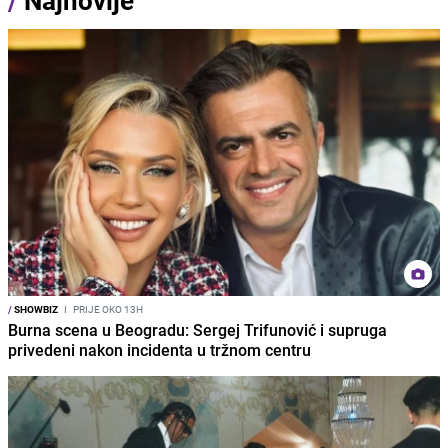
/
Najnovije
/
SHOWBIZ
I
PRIJE OKO 13H
Burna scena u Beogradu: Sergej Trifunović i supruga
privedeni nakon incidenta u tržnom centru