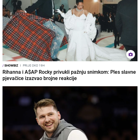
/
SHOWBIZ
I
PRIJE OKO 19H
Rihanna i A$AP Rocky privukli pažnju snimkom: Ples slavne
pjevačice izazvao brojne reakcije