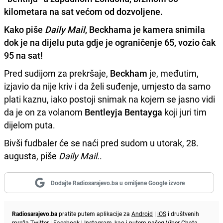
kilometara na sat većom od dozvoljene.
Kako piše
Daily Mail
, Beckhama je kamera snimila
dok je na dijelu puta gdje je ograničenje 65, vozio čak
95 na sat!
Pred sudijom za prekršaje,
Beckham
je, međutim,
izjavio da nije kriv i da želi suđenje, umjesto da samo
plati kaznu, iako postoji snimak na kojem se jasno vidi
da je on za volanom
Bentleyja Bentayga
koji juri tim
dijelom puta.
Bivši fudbaler će se naći pred sudom u utorak, 28.
augusta, piše
Daily Mail.
.
Dodajte Radiosarajevo.ba u omiljene Google izvore
Radiosarajevo.ba
pratite putem aplikacije za
Android
|
iOS
i društvenih
mreža
Twitter
|
Facebook
|
Instagram
, kao i putem našeg
Viber
Chata.