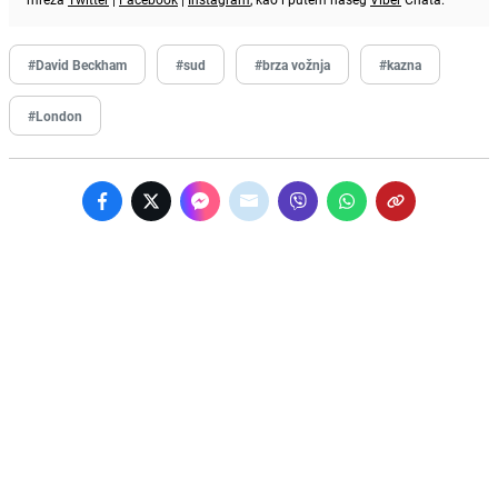
#David Beckham
#sud
#brza vožnja
#kazna
#London