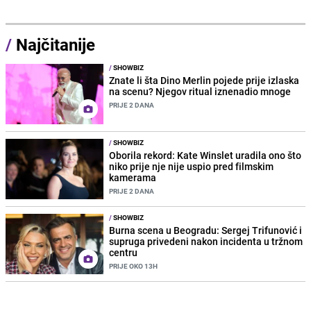
/
Najčitanije
/
SHOWBIZ
Znate li šta Dino Merlin pojede prije izlaska
na scenu? Njegov ritual iznenadio mnoge
PRIJE 2 DANA
/
SHOWBIZ
Oborila rekord: Kate Winslet uradila ono što
niko prije nje nije uspio pred filmskim
kamerama
PRIJE 2 DANA
/
SHOWBIZ
Burna scena u Beogradu: Sergej Trifunović i
supruga privedeni nakon incidenta u tržnom
centru
PRIJE OKO 13H