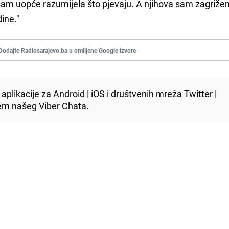
isam uopće razumijela što pjevaju. A njihova sam zagriže
ine."
Dodajte Radiosarajevo.ba u omiljene Google izvore
aplikacije za
Android
|
iOS
i društvenih mreža
Twitter
|
utem našeg
Viber
Chata.