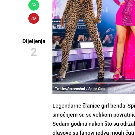
Dijeljenja
2
Twitter/Screenshot / Spice Girls
Legendarne članice girl benda 'Spice
sinoćnjem su se velikom povratnič
Sedam godina nakon što su održale 
glasove su fanovi jedva mogli čuti 