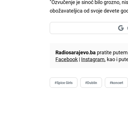
"Ozvučenje je sinoć bilo grozno, n
obožavateljica od svoje devete god
Radiosarajevo.ba
pratite putem 
Facebook
|
Instagram
, kao i p
#Spice Girls
#Dublin
#koncert