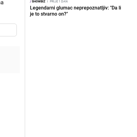
na
/
SHOWBIZ
I
PRIJE 1 DAN
Legendarni glumac neprepoznatljiv: "Da li
je to stvarno on?"