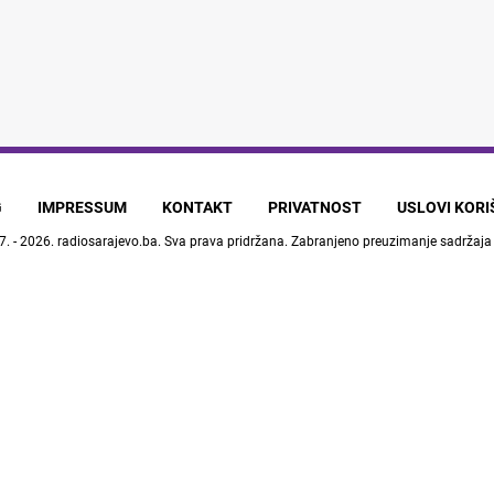
G
IMPRESSUM
KONTAKT
PRIVATNOST
USLOVI KOR
7. - 2026.
radiosarajevo.ba
. Sva prava pridržana. Zabranjeno preuzimanje sadržaja