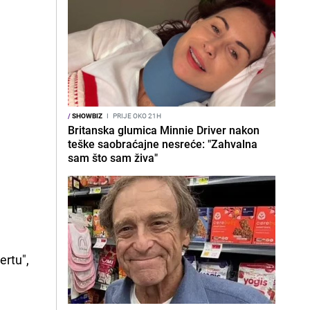
/
SHOWBIZ
I
PRIJE OKO 21H
Britanska glumica Minnie Driver nakon
teške saobraćajne nesreće: "Zahvalna
sam što sam živa"
ertu",