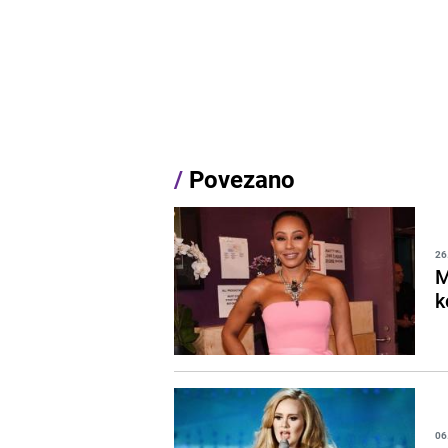
/
Povezano
26
M
k
06