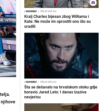
/
SHOWBIZ
I
PRIJE OKO 2H
Kralj Charles bijesan zbog Williama i
Kate: Ne može im oprostiti ono što su
uradili
/
SHOWBIZ
I
PRIJE OKO 2H
Šta se dešavalo na hrvatskom otoku gdje
boravio Jared Leto: I danas izaziva
telja.
nevjericu
 njihove