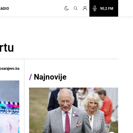
RADIO
90,2 FM
rtu
osarajevo.ba
/
Najnovije