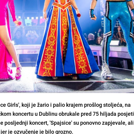
 Girls', koji je žario i palio krajem prošlog stoljeća, na
kom koncertu u Dublinu obrukale pred 75 hiljada posjeti
posljednji koncert, 'Spajsice' su ponovno zapjevale, ali
jer je ozvučenje je bilo grozno.