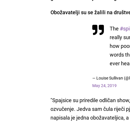
Obožavatelji su se žalili na dru
The
#spi
really s
how poor
words th
ever hea
— Louise Sullivan (@
May 24, 2019
"Spajsice su priredile odličan show,
ozvučenje. Jedva sam čula riječi p
napisala je jedna obožavateljica, a 