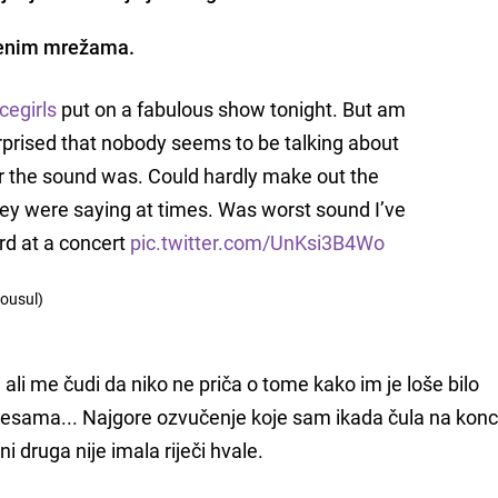
štvenim mrežama.
cegirls
put on a fabulous show tonight. But am
urprised that nobody seems to be talking about
 the sound was. Could hardly make out the
ey were saying at times. Was worst sound I’ve
rd at a concert
pic.twitter.com/UnKsi3B4Wo
lousul)
 ali me čudi da niko ne priča o tome kako im je loše bilo
jesama... Najgore ozvučenje koje sam ikada čula na konc
ni druga nije imala riječi hvale.