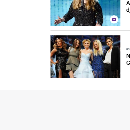
A
d
03
N
G