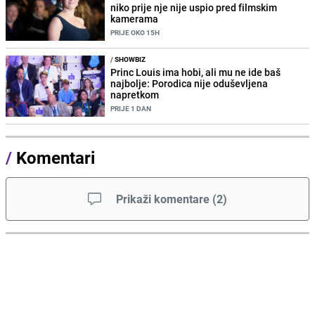
niko prije nje nije uspio pred filmskim
kamerama
PRIJE OKO 15H
/
SHOWBIZ
Princ Louis ima hobi, ali mu ne ide baš
najbolje: Porodica nije oduševljena
napretkom
PRIJE 1 DAN
/
Komentari
Prikaži komentare
(
2
)