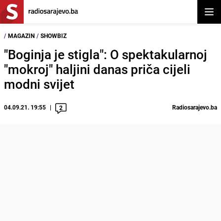
Otvor
/
MAGAZIN
/
SHOWBIZ
"Boginja je stigla": O spektakularnoj
"mokroj" haljini danas priča cijeli
modni svijet
04.09.21. 19:55
Radiosarajevo.ba
2