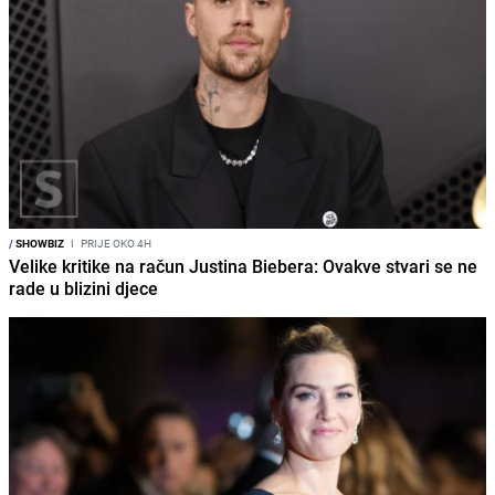
/
SHOWBIZ
I
PRIJE OKO 4H
Velike kritike na račun Justina Biebera: Ovakve stvari se ne
rade u blizini djece