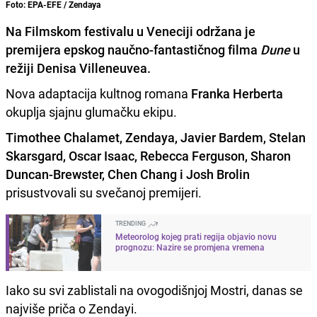
Foto: EPA-EFE / Zendaya
Na Filmskom festivalu u Veneciji održana je
premijera epskog naučno-fantastičnog filma
Dune
u
režiji
Denisa Villeneuvea
.
Nova adaptacija kultnog romana
Franka Herberta
okuplja sjajnu glumačku ekipu.
Timothee Chalamet, Zendaya, Javier Bardem, Stelan
Skarsgard, Oscar Isaac, Rebecca Ferguson, Sharon
Duncan-Brewster, Chen Chang i Josh Brolin
prisustvovali su svečanoj premijeri.
TRENDING
Meteorolog kojeg prati regija objavio novu
prognozu: Nazire se promjena vremena
Iako su svi zablistali na ovogodišnjoj Mostri, danas se
najviše priča o Zendayi.