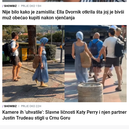
/
SHOWBIZ
I
PRIJE OKO 15H
Nije bilo kako je zamislila: Ella Dvornik otkrila šta joj je bivši
muž obećao kupiti nakon vjenčanja
/
SHOWBIZ
I
PRIJE OKO 22H
Kamere ih 'uhvatile': Slavne ličnosti Katy Perry i njen partner
Justin Trudeau stigli u Crnu Goru