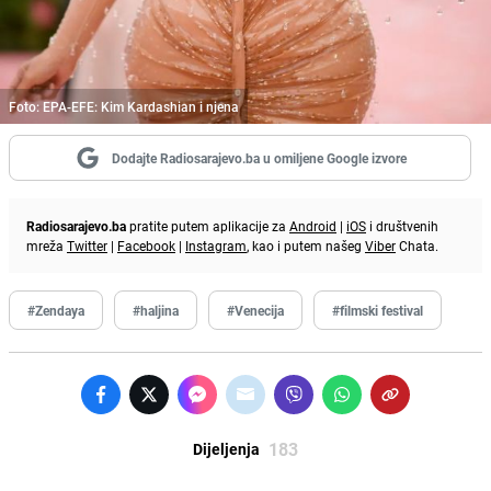
Foto: EPA-EFE: Kim Kardashian i njena
Dodajte Radiosarajevo.ba u omiljene Google izvore
Radiosarajevo.ba
pratite putem aplikacije za
Android
|
iOS
i društvenih
mreža
Twitter
|
Facebook
|
Instagram
, kao i putem našeg
Viber
Chata.
#Zendaya
#haljina
#Venecija
#filmski festival
183
Dijeljenja