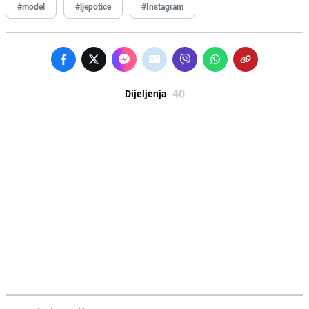
#model
#ljepotice
#Instagram
40
Dijeljenja