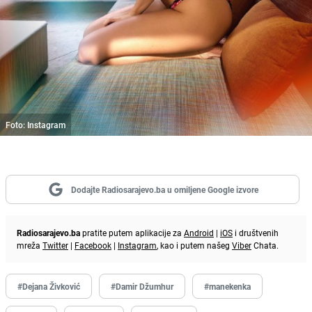
Foto: Instagram
Dodajte Radiosarajevo.ba u omiljene Google izvore
Radiosarajevo.ba
pratite putem aplikacije za
Android
|
iOS
i društvenih
mreža
Twitter
|
Facebook
|
Instagram
, kao i putem našeg
Viber
Chata.
#Dejana Živković
#Damir Džumhur
#manekenka