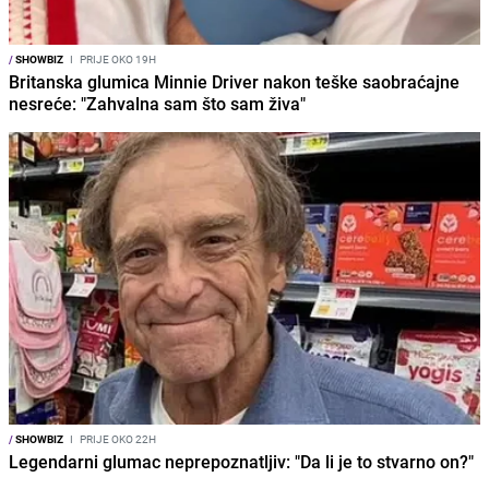
/
SHOWBIZ
I
PRIJE OKO 19H
Britanska glumica Minnie Driver nakon teške saobraćajne
nesreće: "Zahvalna sam što sam živa"
/
SHOWBIZ
I
PRIJE OKO 22H
Legendarni glumac neprepoznatljiv: "Da li je to stvarno on?"