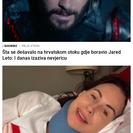
/
SHOWBIZ
I
PRIJE 47MIN
Šta se dešavalo na hrvatskom otoku gdje boravio Jared
Leto: I danas izaziva nevjericu