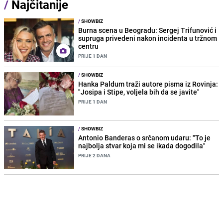
/
Najčitanije
/
SHOWBIZ
Burna scena u Beogradu: Sergej Trifunović i
supruga privedeni nakon incidenta u tržnom
centru
PRIJE 1 DAN
/
SHOWBIZ
Hanka Paldum traži autore pisma iz Rovinja:
"Josipa i Stipe, voljela bih da se javite"
PRIJE 1 DAN
/
SHOWBIZ
Antonio Banderas o srčanom udaru: "To je
najbolja stvar koja mi se ikada dogodila"
PRIJE 2 DANA