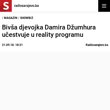
Otvor
/
MAGAZIN
/
SHOWBIZ
Bivša djevojka Damira Džumhura
učestvuje u reality programu
21.09.18. 18:31
Radiosarajevo.ba