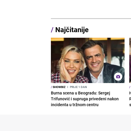
/
Najčitanije
/
SHOWBIZ
I
PRIJE 1 DAN
/
Burna scena u Beogradu: Sergej
Trifunović i supruga privedeni nakon
R
incidenta u tržnom centru
s