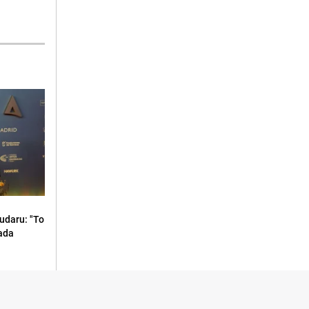
udaru: "To
kada