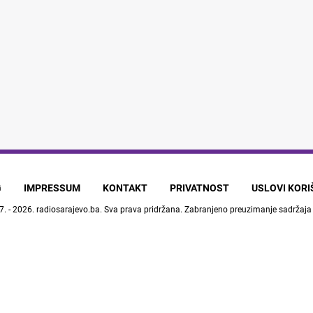
G
IMPRESSUM
KONTAKT
PRIVATNOST
USLOVI KOR
7. - 2026.
radiosarajevo.ba
. Sva prava pridržana. Zabranjeno preuzimanje sadržaja