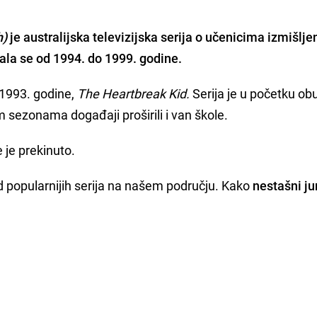
h)
je australijska televizijska serija o učenicima izmišlje
ala se od 1994. do 1999. godine.
 1993. godine,
The Heartbreak Kid.
Serija je u početku ob
im sezonama događaji proširili i van škole.
je prekinuto.
d popularnijih serija na našem području. Kako
nestašni ju