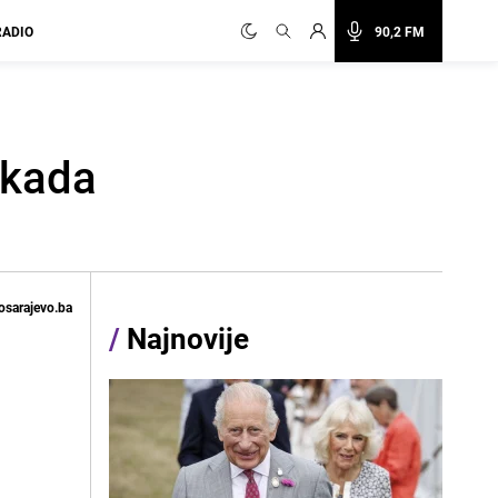
RADIO
90,2 FM
ekada
osarajevo.ba
/
Najnovije