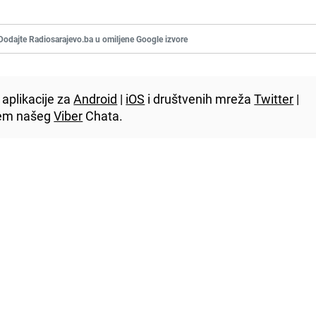
Dodajte Radiosarajevo.ba u omiljene Google izvore
aplikacije za
Android
|
iOS
i društvenih mreža
Twitter
|
utem našeg
Viber
Chata.