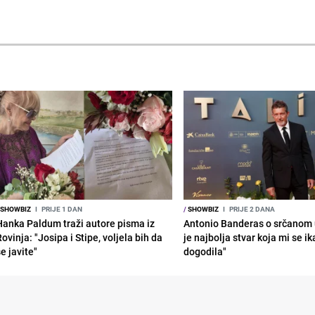
SHOWBIZ
I
PRIJE 1 DAN
/
SHOWBIZ
I
PRIJE 2 DANA
Hanka Paldum traži autore pisma iz
Antonio Banderas o srčanom 
ovinja: "Josipa i Stipe, voljela bih da
je najbolja stvar koja mi se i
e javite"
dogodila"