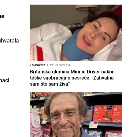
ne
uhvatala
/
SHOWBIZ
I
PRIJE OKO 21H
Britanska glumica Minnie Driver nakon
teške saobraćajne nesreće: "Zahvalna
naci
sam što sam živa"