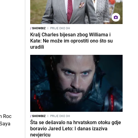
/
SHOWBIZ
I
PRIJE OKO 3H
Kralj Charles bijesan zbog Williama i
Kate: Ne može im oprostiti ono što su
uradili
/
SHOWBIZ
I
PRIJE OKO 3H
Šta se dešavalo na hrvatskom otoku gdje
boravio Jared Leto: I danas izaziva
nevjericu