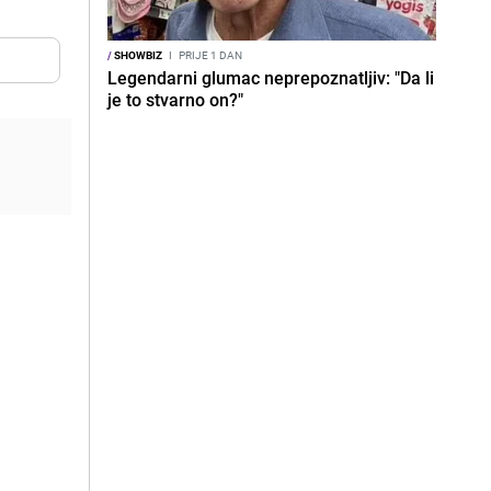
/
SHOWBIZ
I
PRIJE 1 DAN
Legendarni glumac neprepoznatljiv: "Da li
je to stvarno on?"