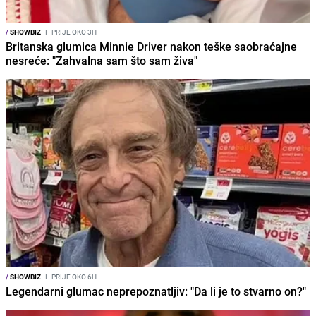
/
SHOWBIZ
I
PRIJE OKO 3H
Britanska glumica Minnie Driver nakon teške saobraćajne
nesreće: "Zahvalna sam što sam živa"
/
SHOWBIZ
I
PRIJE OKO 6H
Legendarni glumac neprepoznatljiv: "Da li je to stvarno on?"