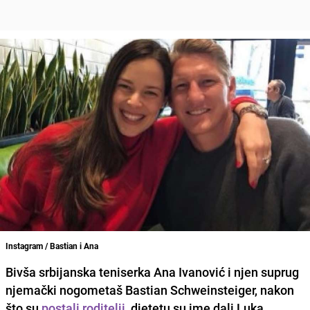
Instagram / Bastian i Ana
Bivša srbijanska teniserka Ana Ivanović i njen suprug
njemački nogometaš Bastian Schweinsteiger, nakon
što su
postali roditelji
, djetetu su ime dali Luka,