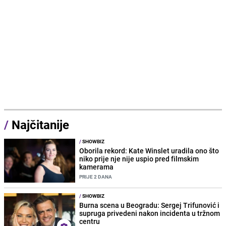
/
Najčitanije
/
SHOWBIZ
Oborila rekord: Kate Winslet uradila ono što
niko prije nje nije uspio pred filmskim
kamerama
PRIJE 2 DANA
/
SHOWBIZ
Burna scena u Beogradu: Sergej Trifunović i
supruga privedeni nakon incidenta u tržnom
centru