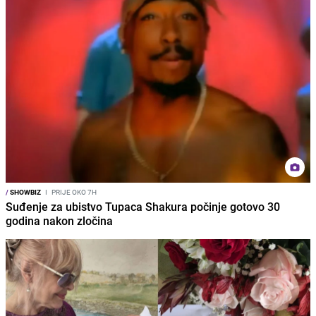
/
SHOWBIZ
I
PRIJE OKO 7H
Suđenje za ubistvo Tupaca Shakura počinje gotovo 30
godina nakon zločina