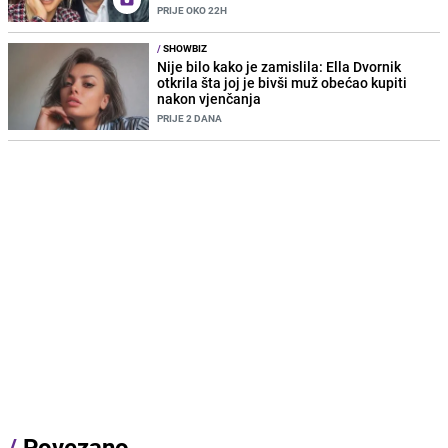
PRIJE OKO 22H
/
SHOWBIZ
Nije bilo kako je zamislila: Ella Dvornik
otkrila šta joj je bivši muž obećao kupiti
nakon vjenčanja
PRIJE 2 DANA
/
Povezano