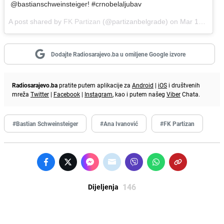
@bastianschweinsteiger! #crnobelaljubav
A post shared by
FK Partizan
(@partizanbelgrade) on
Mar 18, 2018 at 1:24am PDT
Dodajte Radiosarajevo.ba u omiljene Google izvore
Radiosarajevo.ba
pratite putem aplikacije za
Android
|
iOS
i društvenih
mreža
Twitter
|
Facebook
|
Instagram
, kao i putem našeg
Viber
Chata.
#Bastian Schweinsteiger
#Ana Ivanović
#FK Partizan
146
Dijeljenja