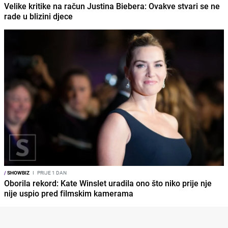
Velike kritike na račun Justina Biebera: Ovakve stvari se ne
rade u blizini djece
/
SHOWBIZ
I
PRIJE 1 DAN
Oborila rekord: Kate Winslet uradila ono što niko prije nje
nije uspio pred filmskim kamerama