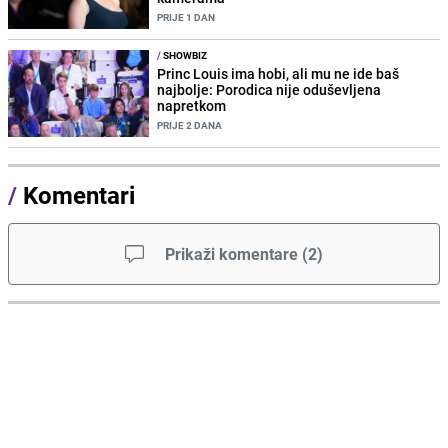
PRIJE 1 DAN
/
SHOWBIZ
Princ Louis ima hobi, ali mu ne ide baš
najbolje: Porodica nije oduševljena
napretkom
PRIJE 2 DANA
/
Komentari
Prikaži komentare
(
2
)