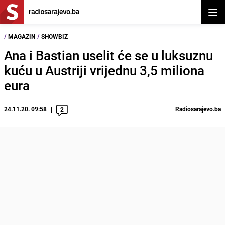
Otvor
/
MAGAZIN
/
SHOWBIZ
Ana i Bastian uselit će se u luksuznu
kuću u Austriji vrijednu 3,5 miliona
eura
24.11.20. 09:58
Radiosarajevo.ba
2