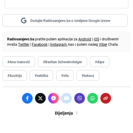
Dodajte Radiosarajevo.ba u omiljene Google izvore
Radiosarajevo.ba
pratite putem aplikacije za
Android
|
iOS
i društvenih
mreža
Twitter
|
Facebook
|
Instagram
, kao i putem našeg
Viber
Chata.
#Ana Ivanović
#Bastian Schweinsteiger
#Alpe
#Austrija
#selidba
#vila
#luksuz
1
Dijeljenja