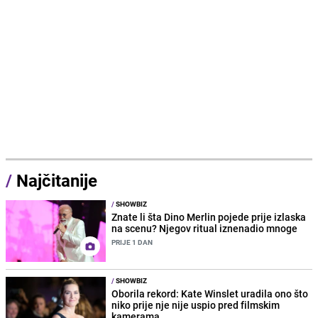
/
Najčitanije
/
SHOWBIZ
Znate li šta Dino Merlin pojede prije izlaska
na scenu? Njegov ritual iznenadio mnoge
PRIJE 1 DAN
/
SHOWBIZ
Oborila rekord: Kate Winslet uradila ono što
niko prije nje nije uspio pred filmskim
kamerama