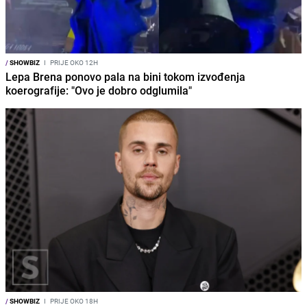
/
SHOWBIZ
I
PRIJE OKO 12H
Lepa Brena ponovo pala na bini tokom izvođenja
koerografije: "Ovo je dobro odglumila"
/
SHOWBIZ
I
PRIJE OKO 18H