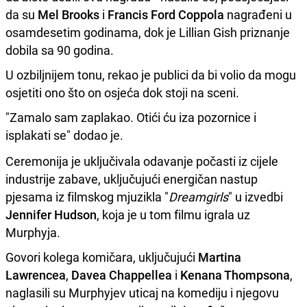
da su
Mel Brooks
i
Francis Ford Coppola
nagrađeni u
osamdesetim godinama, dok je Lillian Gish priznanje
dobila sa 90 godina.
U ozbiljnijem tonu, rekao je publici da bi volio da mogu
osjetiti ono što on osjeća dok stoji na sceni.
"Zamalo sam zaplakao. Otići ću iza pozornice i
isplakati se" dodao je.
Ceremonija je uključivala odavanje počasti iz cijele
industrije zabave, uključujući energičan nastup
pjesama iz filmskog mjuzikla "
Dreamgirls
" u izvedbi
Jennifer Hudson
, koja je u tom filmu igrala uz
Murphyja.
Govori kolega komičara, uključujući
Martina
Lawrencea
,
Davea Chappellea
i
Kenana Thompsona
,
naglasili su Murphyjev uticaj na komediju i njegovu