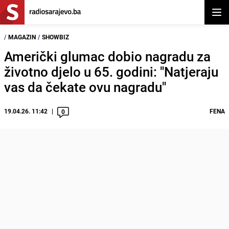
Otvor
/
MAGAZIN
/
SHOWBIZ
Američki glumac dobio nagradu za
životno djelo u 65. godini: "Natjeraju
vas da čekate ovu nagradu"
19.04.26. 11:42
FENA
0