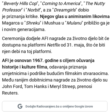
"
Beverly Hills Cop
", "
Coming to America
", "
The Nutty
Professor
" i "
Norbit
", a za "
Dreamgirls
" dobio
je priznanja kritike.
Njegov glas u animiranim likovima
Magarca u "
Shreku
" i Mushua u "
Mulanu
" približio ga je
i novim generacijama.
Ceremonija dodjele AFI nagrade za životno djelo bit će
dostupna na platformi
Netflix
od 31. maja, što će biti
njen debi na toj platformi.
AFI je osnovan 1967. godine s ciljem očuvanja
historije i kulture filma
, odavanja priznanja
umjetnicima i podrške budućim filmskim stvaraocima.
Među ranijim dobitnicima nagrade za životno djelo su
John Ford, Tom Hanks i Meryl Streep, prenosi
Reuters.
Dodajte Radiosarajevo.ba u omiljene Google izvore