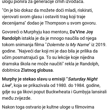
ulogu pionira za generacije crnih izvođača.
"On je bio dokaz da možete doći mladi, riskirati,
vjerovati svom glasu i ostaviti trag koji traje
decenijama" dodao je Thompson u svom govoru.
Govoreći o Murphyju kao mentoru,
Da'Vine Joy
Randolph
istakla je da je mnogo naučila od njega
tokom snimanja filma "
Dolemite Is My Name
" iz 2019.
godine. "Najveći dar koji mi je dao bila je prilika da
učim posmatrajući ga. To su lekcije koje nijedna
dramska škola ne može naučiti" rekla je Randolph,
dobitnica
Zlatnog globusa
.
Murphy je stekao slavu u emisiji "
Saturday Night
Live
"
, koja se prikazivala od 1980. do 1984. godine,
gdje su ga likovi poput Buckwheata i Gumbyja lansirali
među zvijezde.
Nakon toga ostvario je kultne uloge u filmovima