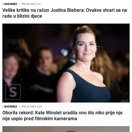
/
SHOWBIZ
I
PRIJE OKO 1H
Velike kritike na račun Justina Biebera: Ovakve stvari se ne
rade u blizini djece
/
SHOWBIZ
I
PRIJE OKO 12H
Oborila rekord: Kate Winslet uradila ono što niko prije nje
nije uspio pred filmskim kamerama