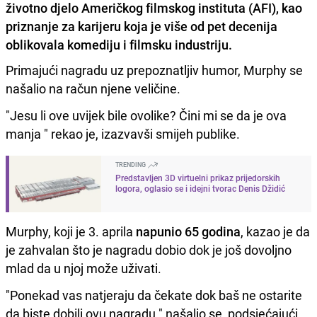
životno djelo Američkog filmskog instituta (AFI), kao
priznanje za karijeru koja je više od pet decenija
oblikovala komediju i filmsku industriju.
Primajući nagradu uz prepoznatljiv humor, Murphy se
našalio na račun njene veličine.
"Jesu li ove uvijek bile ovolike? Čini mi se da je ova
manja " rekao je, izazvavši smijeh publike.
TRENDING
Predstavljen 3D virtuelni prikaz prijedorskih
logora, oglasio se i idejni tvorac Denis Džidić
Murphy, koji je 3. aprila
napunio 65 godina
, kazao je da
je zahvalan što je nagradu dobio dok je još dovoljno
mlad da u njoj može uživati.
"Ponekad vas natjeraju da čekate dok baš ne ostarite
da biste dobili ovu nagradu " našalio se, podsjećajući