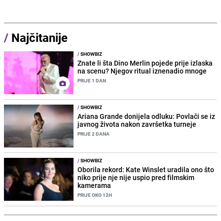
/
Najčitanije
/
SHOWBIZ
Znate li šta Dino Merlin pojede prije izlaska
na scenu? Njegov ritual iznenadio mnoge
PRIJE 1 DAN
/
SHOWBIZ
Ariana Grande donijela odluku: Povlači se iz
javnog života nakon završetka turneje
PRIJE 2 DANA
/
SHOWBIZ
Oborila rekord: Kate Winslet uradila ono što
niko prije nje nije uspio pred filmskim
kamerama
PRIJE OKO 12H