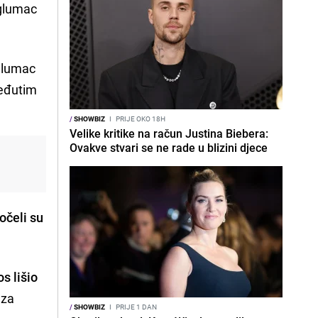
 glumac
 glumac
međutim
/
SHOWBIZ
I
PRIJE OKO 18H
Velike kritike na račun Justina Biebera:
Ovakve stvari se ne rade u blizini djece
očeli su
s lišio
 za
/
SHOWBIZ
I
PRIJE 1 DAN