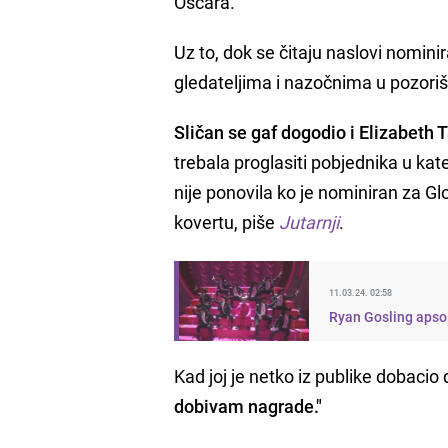
Oscara.
Uz to, dok se čitaju naslovi nomini
gledateljima i nazočnima u pozorišt
Sličan se gaf dogodio i Elizabeth 
trebala proglasiti pobjednika u kat
nije ponovila ko je nominiran za Glo
kovertu, piše
Jutarnji
.
11.03.24. 02:58
Ryan Gosling apsol
Kad joj je netko iz publike dobacio 
dobivam nagrade."