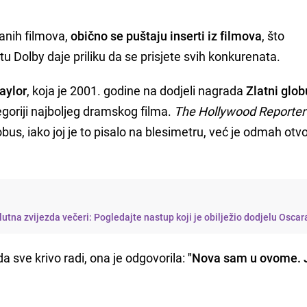
ranih filmova,
obično se puštaju inserti iz filmova
, što
u Dolby daje priliku da se prisjete svih konkurenata.
Taylor
, koja je 2001. godine na dodjeli nagrada
Zlatni glo
egoriji najboljeg dramskog filma.
The Hollywood Reporter
bus, iako joj je to pisalo na blesimetru, već je odmah otvo
utna zvijezda večeri: Pogledajte nastup koji je obilježio dodjelu Oscar
da sve krivo radi, ona je odgovorila:
"Nova sam u ovome. 