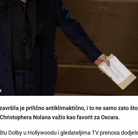
4
vršila je prilično antiklimaktično, i to ne samo zato što
 Christophera Nolana važio kao favorit za Oscara.
štu Dolby u Hollywoodu i gledateljima TV prenosa dodjel