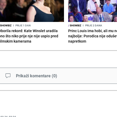
SHOWBIZ
I
PRIJE 1 DAN
/
SHOWBIZ
I
PRIJE 2 DANA
Oborila rekord: Kate Winslet uradila
Princ Louis ima hobi, ali mu n
no što niko prije nje nije uspio pred
najbolje: Porodica nije oduše
filmskim kamerama
napretkom
Prikaži komentare
(
0
)
.03.24. 03:24