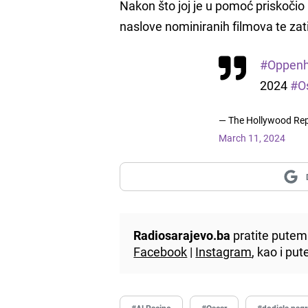
Nakon što joj je u pomoć priskočio a
naslove nominiranih filmova te zat
#Oppenh
2024
#O
— The Hollywood Re
March 11, 2024
Radiosarajevo.ba
pratite putem 
Facebook
|
Instagram
, kao i p
#Al Pacino
#Oscar
#dodjela nag