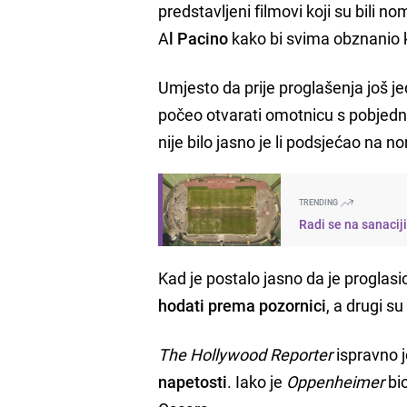
predstavljeni filmovi koji su bili n
A
l Pacino
kako bi svima obznanio k
Umjesto da prije proglašenja još j
počeo otvarati omotnicu s pobjed
nije bilo jasno je li podsjećao na 
TRENDING
Radi se na sanacij
Kad je postalo jasno da je proglasi
hodati prema pozornici
, a drugi su
The Hollywood Reporter
ispravno j
napetosti
. Iako je
Oppenheimer
bio