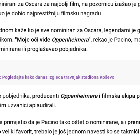
ominirani za Oscara za najbolji film, na pozornicu izašao je
o je dobio najprestižniju filmsku nagradu.
ednom kaže ko je sve nominiran za Oscara, legendarni je
nikom.
"Moje oči vide
Oppenheimera
"
, rekao je Pacino, 
nominirane ili proglašavao pobjednika.
i: Pogledajte kako danas izgleda travnjak stadiona Koševo
o pobjednika,
producenti
Oppenheimera
i filmska ekipa p
 im uzvanici aplaudirali.
e primijetio da je Pacino tako oštetio nominirane, a i
preno
 veliki favorit, trebalo je još jednom navesti ko se takmiči