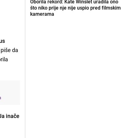
Oborila rekord: Kate Winslet uradila ono
što niko prije nje nije uspio pred filmskim
kamerama
bus
piše da
rila
a
Ja inače