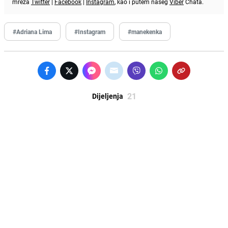
mreža
Twitter
|
Facebook
|
Instagram
, kao i putem našeg
Viber
Chata.
#Adriana Lima
#Instagram
#manekenka
21
Dijeljenja