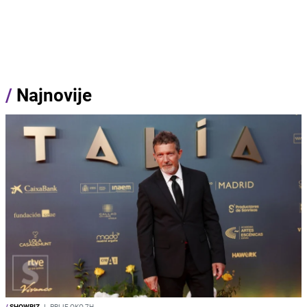
/
Najnovije
/
SHOWBIZ
I
PRIJE OKO 7H