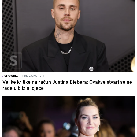
/
SHOWBIZ
I
PRIJE OKO 19H
Velike kritike na račun Justina Biebera: Ovakve stvari se ne
rade u blizini djece