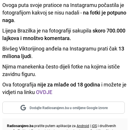
Ovoga puta svoje pratioce na Instagramu počastila je
fotografijom kakvoj se nisu nadali -
na fotki je potpuno
naga
.
Lijepa Brazilka je na fotografiji sakupila
skoro 700.000
lajkova i mnoštvo komentara.
Bivšeg Viktorijinog anđela na Instagramu prati čak
13
miliona ljudi
.
Njima manekenka često dijeli fotke na kojima ističe
zavidnu figuru.
Ova fotografija
nije za mlađe od 18 godina
i možete je
vidjeti na linku
OVDJE
Dodajte Radiosarajevo.ba u omiljene Google izvore
Radiosarajevo.ba
pratite putem aplikacije za
Android
|
iOS
i društvenih