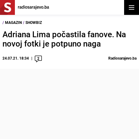
Otvor
/
MAGAZIN
/
SHOWBIZ
Adriana Lima počastila fanove. Na
novoj fotki je potpuno naga
24.07.21. 18:34
Radiosarajevo.ba
2