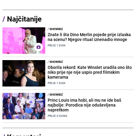
/
Najčitanije
/
SHOWBIZ
Znate li šta Dino Merlin pojede prije izlaska
na scenu? Njegov ritual iznenadio mnoge
PRIJE 1 DAN
/
SHOWBIZ
Oborila rekord: Kate Winslet uradila ono što
niko prije nje nije uspio pred filmskim
kamerama
PRIJE 1 DAN
/
SHOWBIZ
Princ Louis ima hobi, ali mu ne ide baš
najbolje: Porodica nije oduševljena
napretkom
PRIJE 2 DANA