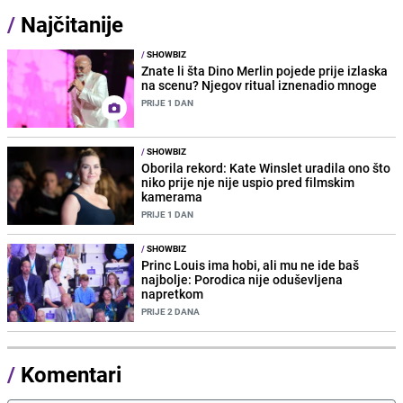
/
Najčitanije
/
SHOWBIZ
Znate li šta Dino Merlin pojede prije izlaska
na scenu? Njegov ritual iznenadio mnoge
PRIJE 1 DAN
/
SHOWBIZ
Oborila rekord: Kate Winslet uradila ono što
niko prije nje nije uspio pred filmskim
kamerama
PRIJE 1 DAN
/
SHOWBIZ
Princ Louis ima hobi, ali mu ne ide baš
najbolje: Porodica nije oduševljena
napretkom
PRIJE 2 DANA
/
Komentari