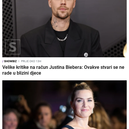
/
SHOWBIZ
I
PRIJE OKO 13H
Velike kritike na račun Justina Biebera: Ovakve stvari se ne
rade u blizini djece