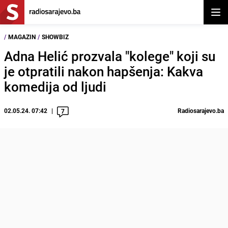
Otvor
/
MAGAZIN
/
SHOWBIZ
Adna Helić prozvala "kolege" koji su
je otpratili nakon hapšenja: Kakva
komedija od ljudi
02.05.24. 07:42
Radiosarajevo.ba
7