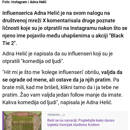
Foto: Instagram / Adna Helić
Influenserica Adna Helić je na svom nalogu na
društvenoj mreži X komentarisala druge poznate
ličnosti koje su je otpratili na Instagramu nakon što se
njeno ime pojavilo među uhapšenima u akciji "Black
Tie 2".
Adna Helić je napisala da su influenseri koji su je
otpratili "komedija od ljudi".
"Hit mi je što me 'kolege influenseri' obrišu,
valjda da
se ograde od mene, ali ostave da ja njih pratim
. Pa
brate mili, kad me brišeš, klikni tamo da i ja tebe ne
pratim. Žao vam valjda jedan follow manje da imate.
Kakva komedija od ljudi", napisala je Adna Helić.
TRENDING
Radi se na sanaciji: Pogledajte kako danas
izgleda travnjak stadiona Koševo