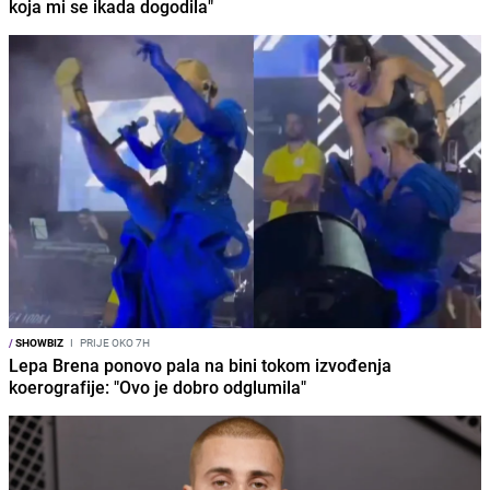
koja mi se ikada dogodila"
/
SHOWBIZ
I
PRIJE OKO 7H
Lepa Brena ponovo pala na bini tokom izvođenja
koerografije: "Ovo je dobro odglumila"