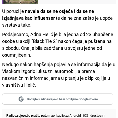
U poruci je
navela da se ne osjeća i da se ne
izjašnjava kao influenser
te da ne zna zašto je uopće
svrstava tako.
Podsjećamo, Adna Helić je bila jedna od 23 uhapšene
osobe u akciji "Black Tie 2" nakon čega je puštena na
slobodu. Ona je bila zadržana u svojstu jedne od
osumnjičenih.
Nedugo nakon hapšenja pojavila se informacija da je u
Visokom izgorio luksuzni automobil, a prema
nezvaničnim informacijama u pitanju je džip koji je u
vlasništvu Helić.
Dodajte Radiosarajevo.ba u omiljene Google izvore
Radiosarajevo.ba
pratite putem aplikacije za
Android
|
iOS
i društvenih