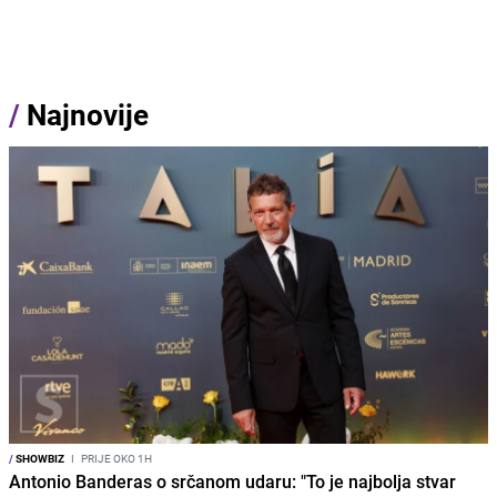
/
Najnovije
/
SHOWBIZ
I
PRIJE OKO 1H
Antonio Banderas o srčanom udaru: "To je najbolja stvar