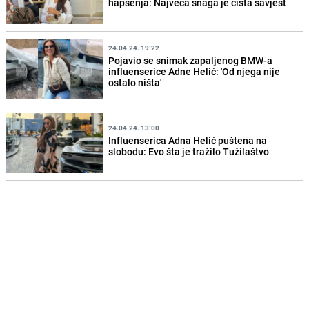
hapšenja: Najveća snaga je čista savjest
24.04.24. 19:22
Pojavio se snimak zapaljenog BMW-a
influenserice Adne Helić: 'Od njega nije
ostalo ništa'
24.04.24. 13:00
Influenserica Adna Helić puštena na
slobodu: Evo šta je tražilo Tužilaštvo