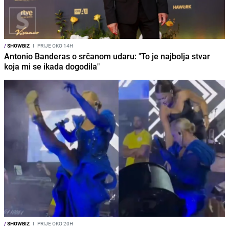
/
SHOWBIZ
I
PRIJE OKO 14H
Antonio Banderas o srčanom udaru: "To je najbolja stvar
koja mi se ikada dogodila"
/
SHOWBIZ
I
PRIJE OKO 20H