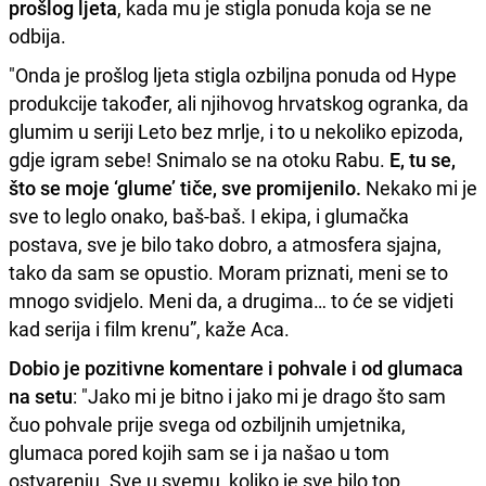
prošlog ljeta
, kada mu je stigla ponuda koja se ne
odbija.
"Onda je prošlog ljeta stigla ozbiljna ponuda od Hype
produkcije također, ali njihovog hrvatskog ogranka, da
glumim u seriji Leto bez mrlje, i to u nekoliko epizoda,
gdje igram sebe! Snimalo se na otoku Rabu.
E, tu se,
što se moje ‘glume’ tiče, sve promijenilo.
Nekako mi je
sve to leglo onako, baš-baš. I ekipa, i glumačka
postava, sve je bilo tako dobro, a atmosfera sjajna,
tako da sam se opustio. Moram priznati, meni se to
mnogo svidjelo. Meni da, a drugima… to će se vidjeti
kad serija i film krenu”, kaže Aca.
Dobio je pozitivne komentare i pohvale i od glumaca
na setu
: "Jako mi je bitno i jako mi je drago što sam
čuo pohvale prije svega od ozbiljnih umjetnika,
glumaca pored kojih sam se i ja našao u tom
ostvarenju. Sve u svemu, koliko je sve bilo top,