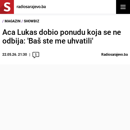
Otvor
/
MAGAZIN
/
SHOWBIZ
Aca Lukas dobio ponudu koja se ne
odbija: 'Baš ste me uhvatili'
22.05.26. 21:30
Radiosarajevo.ba
1