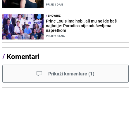
PRIJE 1 DAN
/
SHOWBIZ
Princ Louis ima hobi, ali mu ne ide baš
najbolje: Porodica nije oduševljena
napretkom
PRIJE 2 DANA
/
Komentari
Prikaži komentare
(
1
)