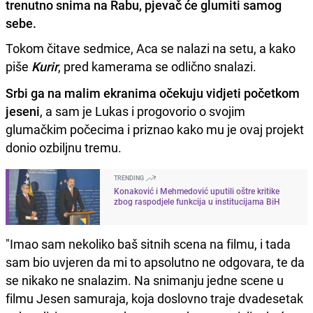
trenutno snima na Rabu, pjevač će glumiti samog
sebe.
Tokom čitave sedmice, Aca se nalazi na setu, a kako
piše
Kurir
, pred kamerama se odlično snalazi.
Srbi ga na malim ekranima očekuju vidjeti početkom
jeseni
, a sam je Lukas i progovorio o svojim
glumačkim počecima i priznao kako mu je ovaj projekt
donio ozbiljnu tremu.
TRENDING
Konaković i Mehmedović uputili oštre kritike
zbog raspodjele funkcija u institucijama BiH
"Imao sam nekoliko baš sitnih scena na filmu, i tada
sam bio uvjeren da mi to apsolutno ne odgovara, te da
se nikako ne snalazim. Na snimanju jedne scene u
filmu Jesen samuraja, koja doslovno traje dvadesetak