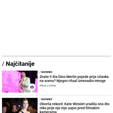
/
Najčitanije
/
SHOWBIZ
Znate li šta Dino Merlin pojede prije izlaska
na scenu? Njegov ritual iznenadio mnoge
PRIJE 2 DANA
/
SHOWBIZ
Oborila rekord: Kate Winslet uradila ono što
niko prije nje nije uspio pred filmskim
kamerama