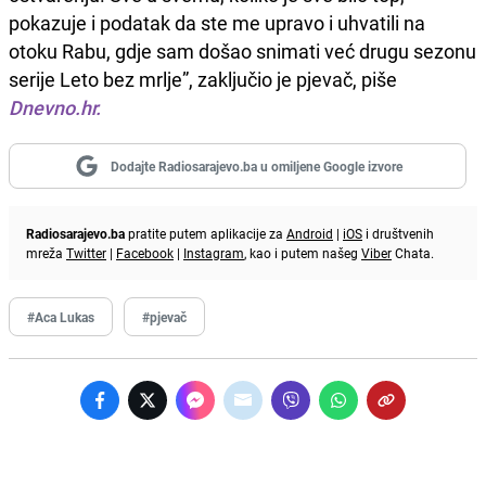
pokazuje i podatak da ste me upravo i uhvatili na
otoku Rabu, gdje sam došao snimati već drugu sezonu
serije Leto bez mrlje”, zaključio je pjevač, piše
Dnevno.hr.
Dodajte Radiosarajevo.ba u omiljene Google izvore
Radiosarajevo.ba
pratite putem aplikacije za
Android
|
iOS
i društvenih
mreža
Twitter
|
Facebook
|
Instagram
, kao i putem našeg
Viber
Chata.
#Aca Lukas
#pjevač