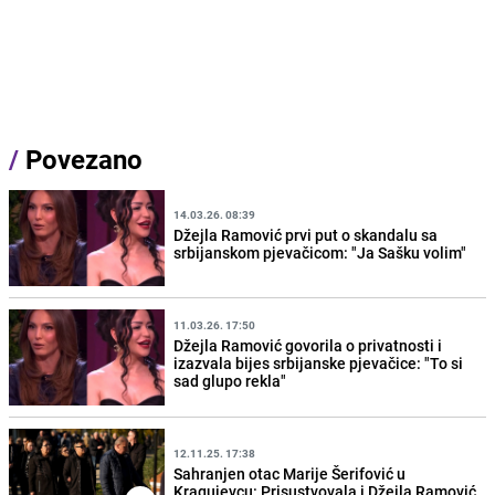
/
Povezano
14.03.26. 08:39
Džejla Ramović prvi put o skandalu sa
srbijanskom pjevačicom: "Ja Sašku volim"
11.03.26. 17:50
Džejla Ramović govorila o privatnosti i
izazvala bijes srbijanske pjevačice: "To si
sad glupo rekla"
12.11.25. 17:38
Sahranjen otac Marije Šerifović u
Kragujevcu: Prisustvovala i Džejla Ramović