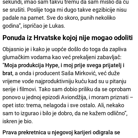
sekundi, imao sam takvu tremu da sam mislio da ću
se srušiti. Poslije toga mi dugo takve egzibicije nisu
padale na pamet. Sve do skoro, punih nekoliko
godina”, ispričao je Lukas.
Ponuda iz Hrvatske kojoj nije mogao odoliti
Objasnio je i kako je uopće došlo do toga da zapliva
glumačkim vodama kao već prekaljeni zabavljač:
“
Moja produkcija Hype, i moj prije svega prijatelj i
brat
, a onda i producent Saša Mirković, već duže
vrijeme vode najproduktivniju kuću kad su u pitanju
serije i filmovi. Tako sam dobio priliku da se oprobam
ponovo u jednoj epizodi Aviondžija, i moram priznati –
opet isto: trema, nelagoda i sve ostalo. Ali, nekako
sam to izgurao i bilo je dobro, da ne kažem odlično”,
iskren je bio.
Prava prekretnica u njegovoj karijeri odigrala se