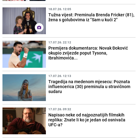
18.07.26. 12:05
Tužna vijest: Preminula Brenda Fricker (81),
žena s golubovima iz "Sam u kući 2"
17.07.26. 22:12
Premijera dokumentarca: Novak Đoković
okupio zvijezde poput Tysona,
Ibrahimovića...
17.07.26. 12:13
Tragedija na medenom mjesecu: Poznata
influencerica (30) preminula u stravičnom
sudaru
17.07.26. 09:32
Napisao neke od najpoznatijih filmskih
replika: Znate li ko je jedan od osnivača
UFC-a?