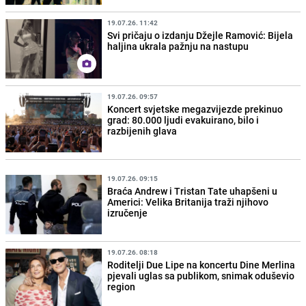
19.07.26. 11:42
Svi pričaju o izdanju Džejle Ramović: Bijela
haljina ukrala pažnju na nastupu
19.07.26. 09:57
Koncert svjetske megazvijezde prekinuo
grad: 80.000 ljudi evakuirano, bilo i
razbijenih glava
19.07.26. 09:15
Braća Andrew i Tristan Tate uhapšeni u
Americi: Velika Britanija traži njihovo
izručenje
19.07.26. 08:18
Roditelji Due Lipe na koncertu Dine Merlina
pjevali uglas sa publikom, snimak oduševio
region