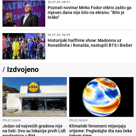
20.07.26. 08:21
Poznati novinar Mirko Fodor otkrio zašto ga
mjesec dana nije bilo na ekranu: "Bilo je
teško"
20.07.26. 06:39
Historijski halftime show: Madonna uz
Ronaldinha i Ronalda, nastupili BTS i Bieber
/
Izdvojeno
PRIJE 26MIN
PRIJE 36MIN
Jedan od najvećih gradova nije
Klimatski fenomeni mijenjaju
na listi: Ovo su lokacije prvih Lidl
vrijeme: Pogledajte šta nas čeka
prodavnica u BiH
tokom zime