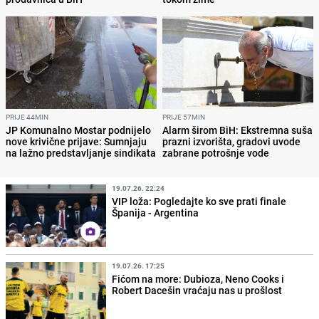
PRIJE 44MIN
PRIJE 57MIN
JP Komunalno Mostar podnijelo
Alarm širom BiH: Ekstremna suša
nove krivične prijave: Sumnjaju
prazni izvorišta, gradovi uvode
na lažno predstavljanje sindikata
zabrane potrošnje vode
19.07.26. 22:24
VIP loža: Pogledajte ko sve prati finale
Španija - Argentina
19.07.26. 17:25
Fićom na more: Dubioza, Neno Cooks i
Robert Dacešin vraćaju nas u prošlost