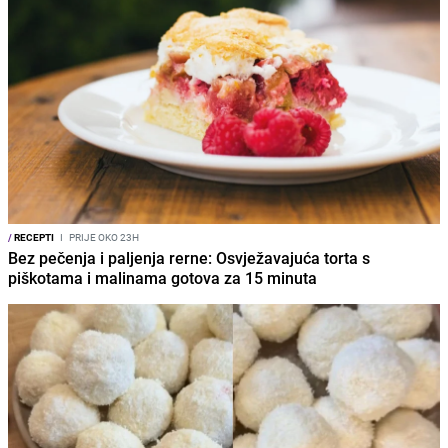
/
RECEPTI
I
PRIJE OKO 23H
Bez pečenja i paljenja rerne: Osvježavajuća torta s
piškotama i malinama gotova za 15 minuta