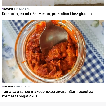
/
RECEPTI
I
PRIJE 1 DAN
Domaći hljeb od riže: Mekan, prozračan i bez glutena
/
RECEPTI
I
PRIJE 1 DAN
Tajna savršenog makedonskog ajvara: Stari recept za
kremast i bogat okus