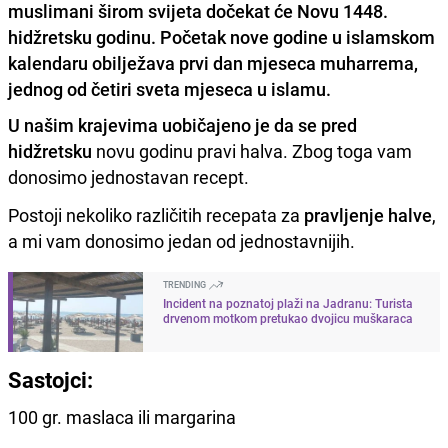
muslimani širom svijeta dočekat će Novu 1448.
hidžretsku godinu. Početak nove godine u islamskom
kalendaru obilježava prvi dan mjeseca muharrema,
jednog od četiri sveta mjeseca u islamu.
U našim krajevima uobičajeno je da se pred
hidžretsku
novu godinu pravi halva. Zbog toga vam
donosimo jednostavan recept.
Postoji nekoliko različitih recepata za
pravljenje halve
,
a mi vam donosimo jedan od jednostavnijih.
TRENDING
Incident na poznatoj plaži na Jadranu: Turista
drvenom motkom pretukao dvojicu muškaraca
Sastojci:
100 gr. maslaca ili margarina