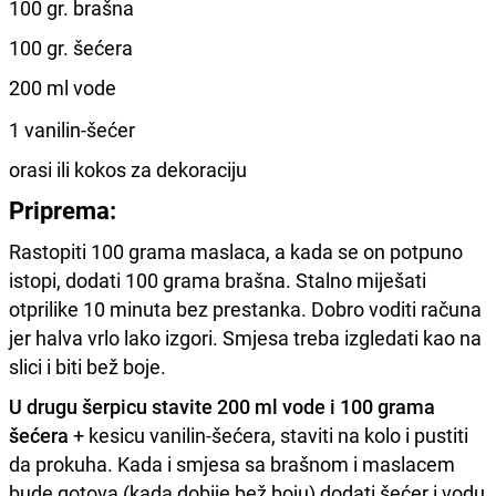
100 gr. brašna
100 gr. šećera
200 ml vode
1 vanilin-šećer
orasi ili kokos za dekoraciju
Priprema:
Rastopiti 100 grama maslaca, a kada se on potpuno
istopi, dodati 100 grama brašna. Stalno miješati
otprilike 10 minuta bez prestanka. Dobro voditi računa
jer halva vrlo lako izgori. Smjesa treba izgledati kao na
slici i biti bež boje.
U drugu šerpicu stavite 200 ml vode i 100 grama
šećera
+ kesicu vanilin-šećera, staviti na kolo i pustiti
da prokuha. Kada i smjesa sa brašnom i maslacem
bude gotova (kada dobije bež boju) dodati šećer i vodu