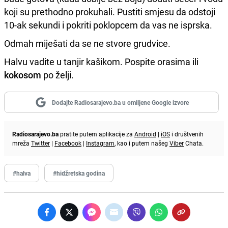
koji su prethodno prokuhali. Pustiti smjesu da odstoji
10-ak sekundi i pokriti poklopcem da vas ne isprska.
Odmah miješati da se ne stvore grudvice.
Halvu vadite u tanjir kašikom. Pospite orasima ili
kokosom
po želji.
Dodajte Radiosarajevo.ba u omiljene Google izvore
Radiosarajevo.ba
pratite putem aplikacije za
Android
|
iOS
i društvenih
mreža
Twitter
|
Facebook
|
Instagram
, kao i putem našeg
Viber
Chata.
#halva
#hidžretska godina