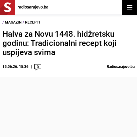
Otvor
/
MAGAZIN
/
RECEPTI
Halva za Novu 1448. hidžretsku
godinu: Tradicionalni recept koji
uspijeva svima
15.06.26. 15:36
Radiosarajevo.ba
0