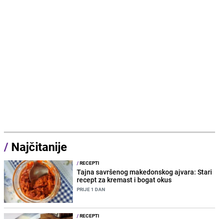
/
Najčitanije
/
RECEPTI
Tajna savršenog makedonskog ajvara: Stari
recept za kremast i bogat okus
PRIJE 1 DAN
/
RECEPTI