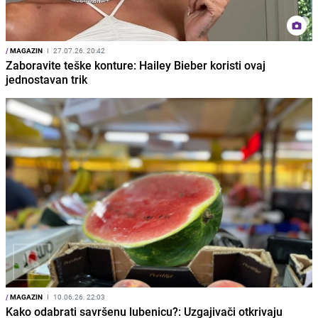
/
MAGAZIN
I
27.07.26. 20:42
Zaboravite teške konture: Hailey Bieber koristi ovaj
jednostavan trik
/
MAGAZIN
I
10.06.26. 22:03
Kako odabrati savršenu lubenicu?: Uzgajivači otkrivaju