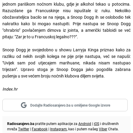
jednom pariškom noćnom klubu, gdje je alkohol tekao u potocima.
Razuzdane ga Francuskinje nisu ispuštale iz ruku. Nekoliko
obožavateljica bacilo se na njega, a Snoop Dogg ih se oslobodio tek
nakratko kako bi mogao nastupiti. Prije nastupa se Snoop Dogg
"ohrabrio" povlačenjem dimova iz jointa, a američki tabloidi se već
pitaju: "Zar je to u Francuskoj legalno???".
Snoop Dogg je svojedobno u showu Larryja Kinga priznao kako za
razliku od nekih svojih kolega ne pije prije nastupa, već se napuši:
"Uvijek sam pod utjecajem marihuane, nikada nisam nastupao
trijezan". Upravo stoga je Snoop Dogga jako pogodila zabrana
pušenja u sve većem broju noćnih klubova diljem svijeta.
Index.hr
Dodajte Radiosarajevo.ba u omiljene Google izvore
Radiosarajevo.ba
pratite putem aplikacije za
Android
|
iOS
i društvenih
mreža
Twitter
|
Facebook
|
Instagram
, kao i putem našeg
Viber
Chata.