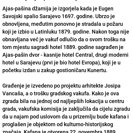
Ajas-pašina džamija
je izgorjela kada je
Eugen
Savojski
spalio Sarajevo 1697. godine. Ubrzo je
obnovljena, međutim ponovno je stradala u požaru
koji je izbio u Latinluku 1879. godine. Nakon toga nije
obnavljana već je vakuf odlučio da o svom trošku na
tom mjestu sagradi hotel 1889. godine sagrađen je
Ajas-pašin dvor
- kasnije
hotel Central
, drugi moderni
hotel u Sarajevu (prvi je bio
hotel Evropa
), koji je u
početku izdan u zakup gostioničaru
Kunertu.
Građenje je izvedeno po projektu arhitekte
Josipa
Vancaša
, a o trošku gradskog vakufa. Kako je ova
zgrada bila na jednoj od najljepših lokacija u centru
grada, vakufska komisija je zaključila da cijelu zgradu
da u najam pod uslovom da u prizemlju bude kafana i
proglašen je objektom od kulturno-historijskog
značaja. Kafana je otvorena 22. novembra 1889.