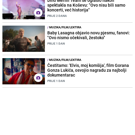
Dino Merlin Team se oglasio nakon
spektakla na Koševu: "Ovo nisu bili samo
koncerti, već historija"
PRIJE 2 DANA
/
MUZIKA/FILM/LEKTIRA
Baby Lasagna objavio novu pjesmu, fanovi:
"Ovo nismo očekivali, žestoko"
PRIJE 1 DAN
/
MUZIKA/FILM/LEKTIRA
Čestitamo: 'Elvis, moj komšija', film Gorana
Gonza Lukića, osvojio nagradu za najbolji
dokumentarac
PRIJE 1 DAN