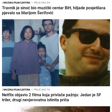
/
MUZIKA/FILM/LEKTIRA
I
PRIJE OKO 5H
Travnik je sinoć bio muzički centar BiH, hiljade posjetilaca
pjevalo sa Marijom Šerifović
/
MUZIKA/FILM/LEKTIRA
I
PRIJE OKO 7H
Netflix objavio 2 filma koja privlače pažnju: Jedan je SF
triler, drugi nevjerovatna istinita priča