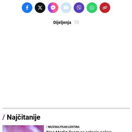
70
Dijeljenja
/
Najčitanije
/
MUZIKA/FILM/LEKTIRA