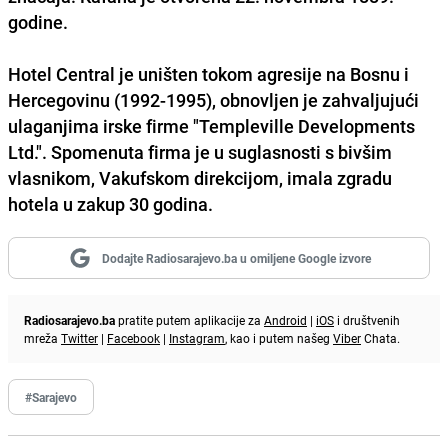
godine.
Hotel Central
je uništen tokom agresije na Bosnu i
Hercegovinu (1992-1995), obnovljen je zahvaljujući
ulaganjima irske firme "Templeville Developments
Ltd.". Spomenuta firma je u suglasnosti s bivšim
vlasnikom, Vakufskom direkcijom, imala zgradu
hotela u zakup 30 godina.
Dodajte Radiosarajevo.ba u omiljene Google izvore
Radiosarajevo.ba
pratite putem aplikacije za
Android
|
iOS
i društvenih
mreža
Twitter
|
Facebook
|
Instagram
, kao i putem našeg
Viber
Chata.
#Sarajevo