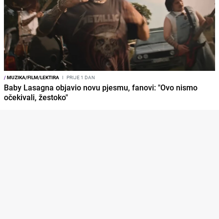
/
MUZIKA/FILM/LEKTIRA
I
PRIJE 1 DAN
Baby Lasagna objavio novu pjesmu, fanovi: "Ovo nismo
očekivali, žestoko"