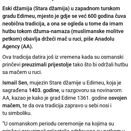
Eski džamija (Stara džamija) u zapadnom turskom
gradu Edirneu, mjesto je gdje se već 600 godina čuva
neobična tradicija, a ona se ogleda u tome da imam
hutbu tokom džuma-namaza (muslimanske molitve
petkom)
obavlja držeći mač u ruci,
piše Anadolu
Agency (AA).
Ova tradicija datira još iz vremena kada su osmanski
prinčevi
preuzimali prijestolje
tako što bi održali hutbu
sa mačem u ruci.
Ismail Sen
, mujezin Stare džamije u Edirneu, koja je
sagrađena
1403. godine
, u razgovoru sa novinarom
AA, kazao je kako je grad Edirne 1361. godine
osvojen
mačem
, te da ova tradicija zapravo u sebi nosi i
tu simboliku.
“U osmanskom periodu ceremonije na kojima su