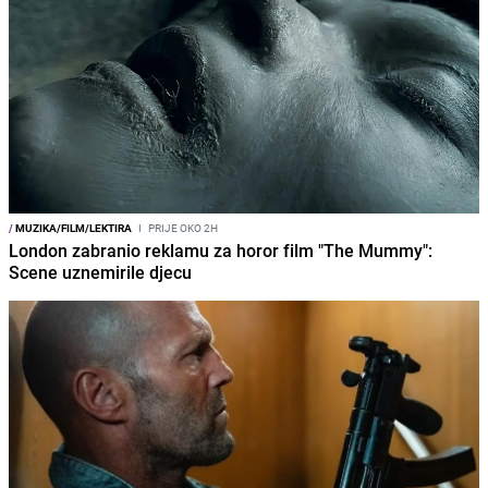
/
MUZIKA/FILM/LEKTIRA
I
PRIJE OKO 2H
London zabranio reklamu za horor film "The Mummy":
Scene uznemirile djecu