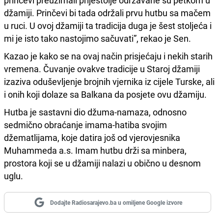
prinčevi preuzimali prijestolje održavane su petkom u
džamiji. Prinčevi bi tada održali prvu hutbu sa mačem
u ruci. U ovoj džamiji ta tradicija duga je šest stoljeća i
mi je isto tako nastojimo sačuvati”, rekao je Sen.
Kazao je kako se na ovaj način prisjećaju i nekih starih
vremena. Čuvanje ovakve tradicije u Staroj džamiji
izaziva oduševljenje brojnih vjernika iz cijele Turske, ali
i onih koji dolaze sa Balkana da posjete ovu džamiju.
Hutba je sastavni dio džuma-namaza, odnosno
sedmično obraćanje imama-hatiba svojim
džematlijama, koje datira još od vjerovjesnika
Muhammeda a.s. Imam hutbu drži sa minbera,
prostora koji se u džamiji nalazi u obično u desnom
uglu.
Dodajte Radiosarajevo.ba u omiljene Google izvore