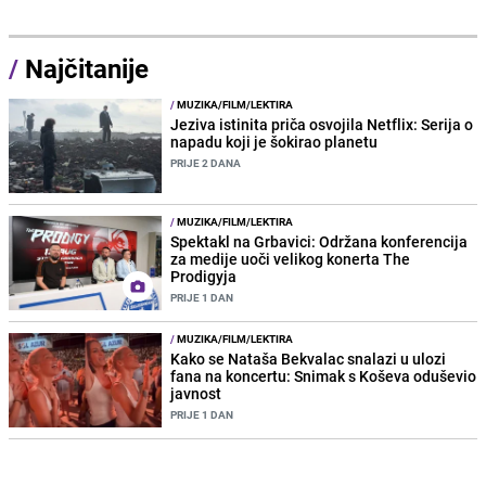
/
Najčitanije
/
MUZIKA/FILM/LEKTIRA
Jeziva istinita priča osvojila Netflix: Serija o
napadu koji je šokirao planetu
PRIJE 2 DANA
/
MUZIKA/FILM/LEKTIRA
Spektakl na Grbavici: Održana konferencija
za medije uoči velikog konerta The
Prodigyja
PRIJE 1 DAN
/
MUZIKA/FILM/LEKTIRA
Kako se Nataša Bekvalac snalazi u ulozi
fana na koncertu: Snimak s Koševa oduševio
javnost
PRIJE 1 DAN