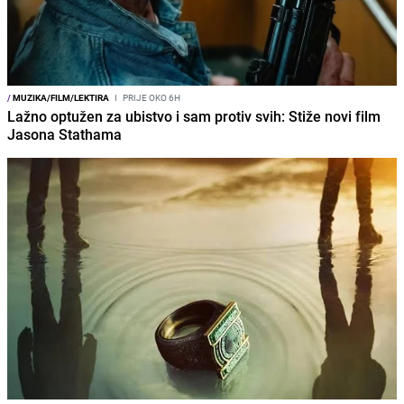
/
MUZIKA/FILM/LEKTIRA
I
PRIJE OKO 6H
Lažno optužen za ubistvo i sam protiv svih: Stiže novi film
Jasona Stathama