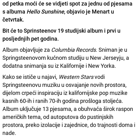
od petka moći će se vidjeti spot za jednu od pjesama
s albuma
Hello Sunshine
, objavio je Menart u
četvrtak.
Bit će to Sprinsteenov 19 studijski album i prvi u
posljednjih pet godina.
Album objavljuje za
Columbia Records
. Sniman je u
Springsteenovom kućnom studiju u New Jerseyju, a
dodatna snimanja su iz Kalifornije i New Yorka.
Kako se ističe u najavi,
Western Stars
vodi
Springsteenovu muziku u osvajanje novih prostora,
dijelom crpeći inspiraciju iz kalifornijske pop muzike
kasnih 60-ih i ranih 70-ih godina prošloga stoljeća.
Album uključuje 13 pjesama, a obuhvaća širok raspon
američkih tema, od autoputova do pustinjskih
prostora, preko izolacije i zajednice, do trajnosti doma i
nade.