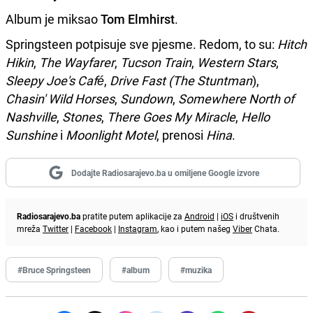
Album je miksao
Tom Elmhirst
.
Springsteen potpisuje sve pjesme. Redom, to su:
Hitch
Hikin
,
The Wayfarer
,
Tucson Train
,
Western Stars
,
Sleepy Joe's Café
,
Drive Fast (The Stuntman
),
Chasin' Wild Horses
,
Sundown
,
Somewhere North of
Nashville
,
Stones
,
There Goes My Miracle
,
Hello
Sunshine
i
Moonlight Motel
, prenosi
Hina
.
Dodajte Radiosarajevo.ba u omiljene Google izvore
Radiosarajevo.ba
pratite putem aplikacije za
Android
|
iOS
i društvenih
mreža
Twitter
|
Facebook
|
Instagram
, kao i putem našeg
Viber
Chata.
#Bruce Springsteen
#album
#muzika