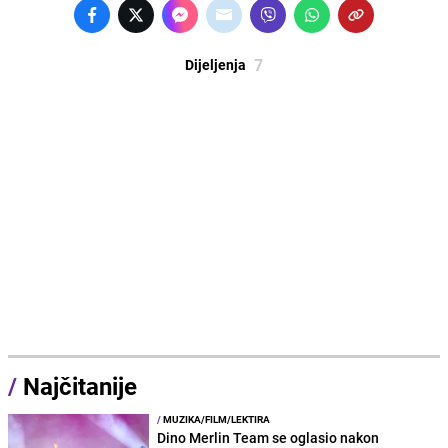
7
Dijeljenja
/
Najčitanije
/
MUZIKA/FILM/LEKTIRA
Dino Merlin Team se oglasio nakon