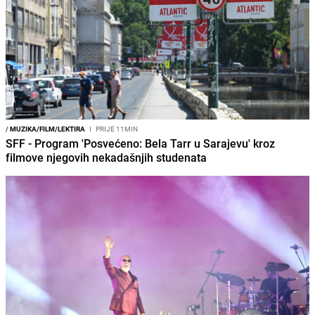
/
MUZIKA/FILM/LEKTIRA
I
PRIJE 11MIN
SFF - Program 'Posvećeno: Bela Tarr u Sarajevu' kroz
filmove njegovih nekadašnjih studenata