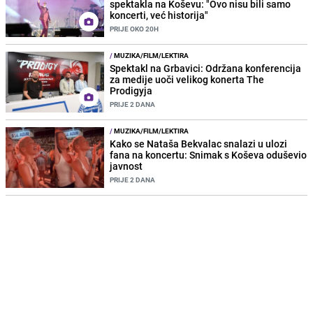
spektakla na Koševu: "Ovo nisu bili samo
koncerti, već historija"
PRIJE OKO 20H
/
MUZIKA/FILM/LEKTIRA
Spektakl na Grbavici: Održana konferencija
za medije uoči velikog konerta The
Prodigyja
PRIJE 2 DANA
/
MUZIKA/FILM/LEKTIRA
Kako se Nataša Bekvalac snalazi u ulozi
fana na koncertu: Snimak s Koševa oduševio
javnost
PRIJE 2 DANA