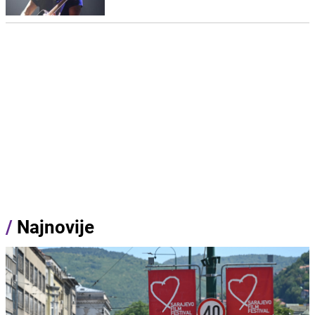
/
Najnovije