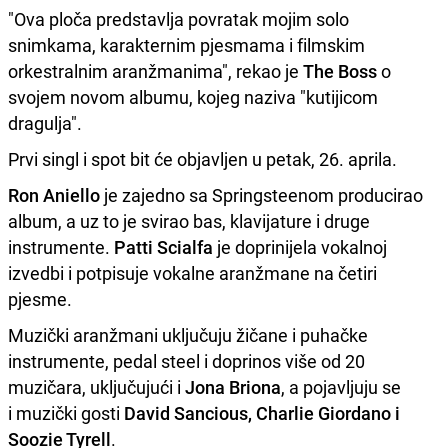
"Ova ploča predstavlja povratak mojim solo
snimkama, karakternim pjesmama i filmskim
orkestralnim aranžmanima", rekao je
The Boss
o
svojem novom albumu, kojeg naziva "kutijicom
dragulja".
Prvi singl i spot bit će objavljen u petak, 26. aprila.
Ron Aniello
je zajedno sa Springsteenom producirao
album, a uz to je svirao bas, klavijature i druge
instrumente.
Patti Scialfa
je doprinijela vokalnoj
izvedbi i potpisuje vokalne aranžmane na četiri
pjesme.
Muzički aranžmani uključuju žičane i puhačke
instrumente, pedal steel i doprinos više od 20
muzičara, uključujući i
Jona Briona
, a pojavljuju se
i muzički gosti
David Sancious, Charlie Giordano i
Soozie Tyrell
.