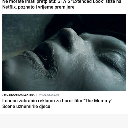
Ne morate imati pretplatu: GTA 6 "Extended Look" stiže na
Netflix, poznato i vrijeme premijere
/
MUZIKA/FILM/LEKTIRA
I
PRIJE OKO 23H
London zabranio reklamu za horor film "The Mummy":
Scene uznemirile djecu