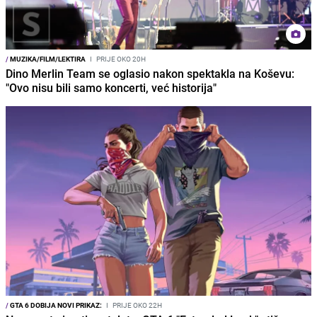
/
MUZIKA/FILM/LEKTIRA
I
PRIJE OKO 20H
Dino Merlin Team se oglasio nakon spektakla na Koševu:
"Ovo nisu bili samo koncerti, već historija"
/
GTA 6 DOBIJA NOVI PRIKAZ:
I
PRIJE OKO 22H