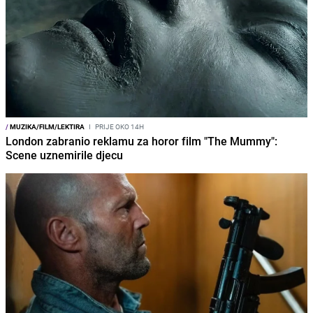
/
MUZIKA/FILM/LEKTIRA
I
PRIJE OKO 14H
London zabranio reklamu za horor film "The Mummy":
Scene uznemirile djecu