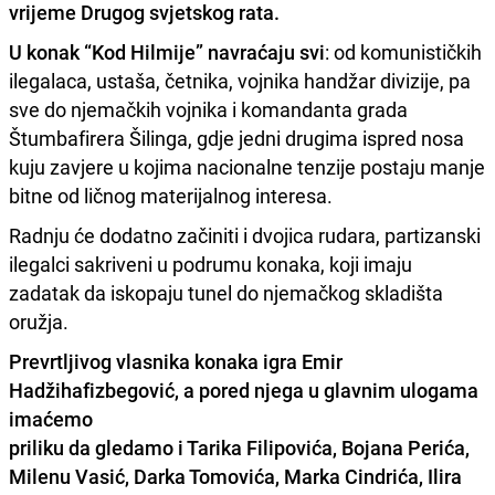
vrijeme Drugog svjetskog rata.
U konak “Kod Hilmije” navraćaju svi
: od komunističkih
ilegalaca, ustaša, četnika, vojnika handžar divizije, pa
sve do njemačkih vojnika i komandanta grada
Štumbafirera Šilinga, gdje jedni drugima ispred nosa
kuju zavjere u kojima nacionalne tenzije postaju manje
bitne od ličnog materijalnog interesa.
Radnju će dodatno začiniti i dvojica rudara, partizanski
ilegalci sakriveni u podrumu konaka, koji imaju
zadatak da iskopaju tunel do njemačkog skladišta
oružja.
Prevrtljivog vlasnika konaka igra Emir
Hadžihafizbegović, a pored njega u glavnim ulogama
imaćemo
priliku da gledamo i Tarika Filipovića, Bojana Perića,
Milenu Vasić, Darka Tomovića, Marka Cindrića, Ilira