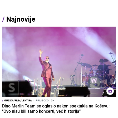
/
Najnovije
/
MUZIKA/FILM/LEKTIRA
I
PRIJE OKO 12H
Dino Merlin Team se oglasio nakon spektakla na Koševu:
"Ovo nisu bili samo koncerti, već historija"