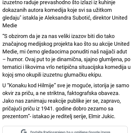
izuzetno raduje prevashodno što izlazi iz kuhinje
dokazanih autora komedija koje svi sa užitkom
gledaju" istakla je Aleksandra Subotić, direktor United
Medie
“S obzirom da je za nas veliki izazov biti dio tako
značajnog medijskog projekta kao što su akcije United
Medie, mi ćemo gledaocima ponuditi naš najjači adut
– humor. Ovaj put to je dinamična, sjajno glumljena, po
tematici i likovima vrlo netipična situacijska komedija u
kojoj smo okupili izuzetnu glumačku ekipu.
U “Konaku kod Hilmije” sve je moguće, istorija je samo
okvir za priču, a ne striktna, faktografska obaveza.
Jako nas zanimaju reakcije publike jer se, zapravo,
pričajući priču iz 1941. godine dobro zezamo sa
prezentom”- istakao je reditelj serije, Elmir Jukic.
Dodajte Radiosarajevo.ba u omiljene Google izvore