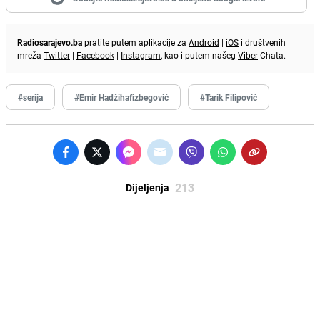
Radiosarajevo.ba
pratite putem aplikacije za
Android
|
iOS
i društvenih
mreža
Twitter
|
Facebook
|
Instagram
, kao i putem našeg
Viber
Chata.
#serija
#Emir Hadžihafizbegović
#Tarik Filipović
213
Dijeljenja