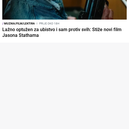
/
MUZIKA/FILM/LEKTIRA
I
PRIJE OKO 18H
Lažno optužen za ubistvo i sam protiv svih: Stiže novi film
Jasona Stathama