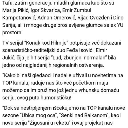
Tafu
, zatim generaciju mladih glumaca kao što su
Marija Pikić, Igor Skvarica, Emir Zumbul
Kampetanović, Adnan Omerović, Rijad Gvozden i Dino
Sarija, ali i mnoge druge proslavljene glumce sa ex YU
prostora.
TV serijal “Konak kod Hilmije” potpisuje već dokazani
scenarističko-rediteljski duo Feđa Isović i Elmir
Jukić, čija je hit serija “Lud, zbunjen, normalan” bila
jedno od najgledanijih regionalnih ostvarenja.
"Kako bi naši gledaoci i nadalje uživali u novitetima na
TOP kanalu, raduje nas što već početkom maja
možemo da im pružimo još jednu vrhunsku domaću
seriju, ovog puta humorističku!
“Dok sa nestrpljenjem iščekujemo na TOP kanalu nove
sezone "Ubica mog oca", "Senki nad Balkanom", kao i
novu seriju "Žigosani u reketu" i ovaj projekat nas