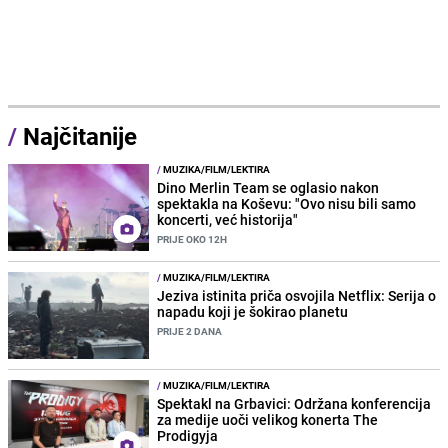
/
Najčitanije
/
MUZIKA/FILM/LEKTIRA
Dino Merlin Team se oglasio nakon
spektakla na Koševu: "Ovo nisu bili samo
koncerti, već historija"
PRIJE OKO 12H
/
MUZIKA/FILM/LEKTIRA
Jeziva istinita priča osvojila Netflix: Serija o
napadu koji je šokirao planetu
PRIJE 2 DANA
/
MUZIKA/FILM/LEKTIRA
Spektakl na Grbavici: Održana konferencija
za medije uoči velikog konerta The
Prodigyja