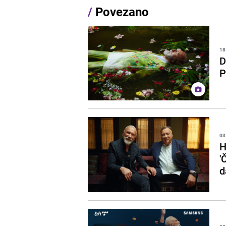
/
Povezano
18
D
P
03
H
'
d