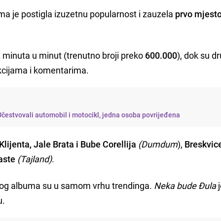
ma je postigla izuzetnu popularnost i zauzela
prvo mjest
 minuta u minut (trenutno broji preko
600.000
), dok su d
kcijama i komentarima.
Učestvovali automobil i motocikl, jedna osoba povrijeđena
Klijenta, Jale Brata i Bube Corellija
(Dumdum
),
Breskvice
aste
(Tajland)
.
vog albuma su u samom vrhu trendinga.
Neka bude Đula
j
u.