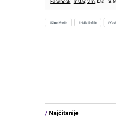
Facebook
|
Instagram
, kao i p
#Dino Merlin
#Halid Bešlić
#You
/
Najčitanije