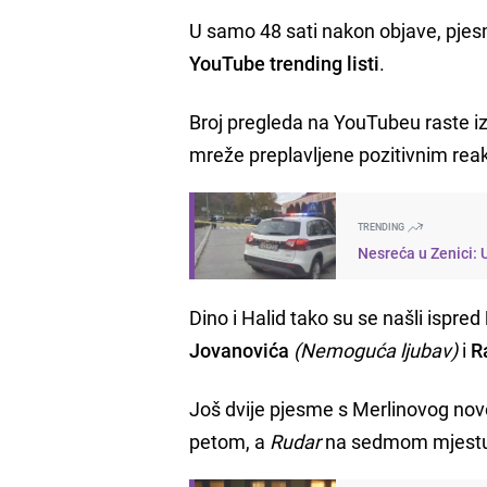
U samo 48 sati nakon objave, pjes
YouTube trending listi
.
Broj pregleda na YouTubeu raste iz
mreže preplavljene pozitivnim rea
TRENDING
Nesreća u Zenici: 
Dino i Halid tako su se našli ispred
Jovanovića
(Nemoguća ljubav)
i
R
Još dvije pjesme s Merlinovog no
petom, a
Rudar
na sedmom mjest