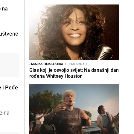
o na
ruštvene
/
MUZIKA/FILM/LEKTIRA
I
PRIJE OKO 6H
Glas koji je osvojio svijet: Na današnji dan
rođena Whitney Houston
 i Peđe
e na