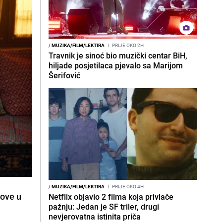
/
MUZIKA/FILM/LEKTIRA
I
PRIJE OKO 2H
Travnik je sinoć bio muzički centar BiH,
hiljade posjetilaca pjevalo sa Marijom
Šerifović
/
MUZIKA/FILM/LEKTIRA
I
PRIJE OKO 4H
sove u
Netflix objavio 2 filma koja privlače
pažnju: Jedan je SF triler, drugi
nevjerovatna istinita priča