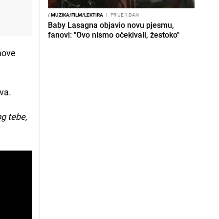
/
MUZIKA/FILM/LEKTIRA
I
PRIJE 1 DAN
Baby Lasagna objavio novu pjesmu,
fanovi: "Ovo nismo očekivali, žestoko"
anove
va.
og tebe,