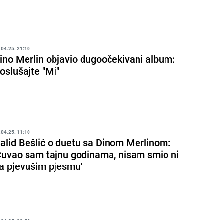
.04.25. 21:10
ino Merlin objavio dugoočekivani album:
oslušajte "Mi"
.04.25. 11:10
alid Bešlić o duetu sa Dinom Merlinom:
Čuvao sam tajnu godinama, nisam smio ni
a pjevušim pjesmu'