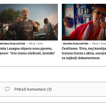
MUZIKA/FILM/LEKTIRA
I
PRIJE 1 DAN
/
MUZIKA/FILM/LEKTIRA
I
PRIJE 1 DAN
Baby Lasagna objavio novu pjesmu,
Čestitamo: 'Elvis, moj komšija'
fanovi: "Ovo nismo očekivali, žestoko"
Gorana Gonza Lukića, osvoji
za najbolji dokumentarac
Prikaži komentare
(
3
)