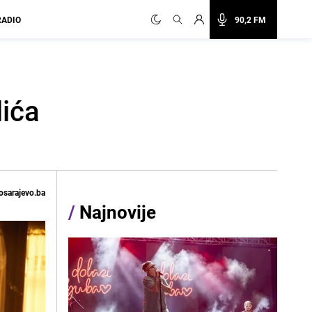
RADIO
90,2 FM
lića
osarajevo.ba
/
Najnovije