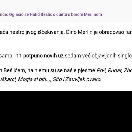
nde: Oglasio se Halid Bešlić o duetu s Dinom Merlinom
ća nestrpljivog iščekivanja, Dino Merlin je obradovao f
esama -
11 potpuno novih
uz sedam već objavljenih singlo
om Bešlićem, na njemu su se našle pjesme
Prvi, Rudar, Zb
arci, Mogla si biti..., Sito i Zauvijek ovako
.