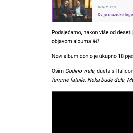
18.04.25. 22:11
Dvije muzičke lege
Podsjećamo, nakon više od desetlje
objavom albuma
Mi
.
Novi album donio je ukupno 18 pj
Osim
Godino vrela
, dueta s Halid
femme fatalle, Neka bude đula, Mušk