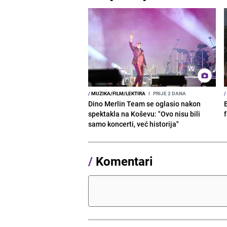
/
MUZIKA/FILM/LEKTIRA
I
PRIJE 2 DANA
/
Dino Merlin Team se oglasio nakon
spektakla na Koševu: "Ovo nisu bili
samo koncerti, već historija"
/
Komentari