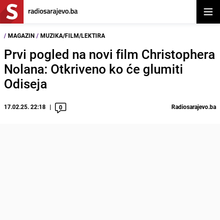
Otvor
/
MAGAZIN
/
MUZIKA/FILM/LEKTIRA
Prvi pogled na novi film Christophera
Nolana: Otkriveno ko će glumiti
Odiseja
17.02.25. 22:18
Radiosarajevo.ba
0