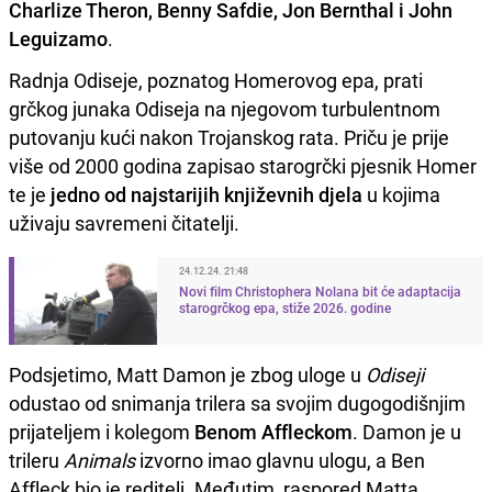
Charlize Theron, Benny Safdie, Jon Bernthal i John
Leguizamo
.
Radnja Odiseje, poznatog Homerovog epa, prati
grčkog junaka Odiseja na njegovom turbulentnom
putovanju kući nakon Trojanskog rata. Priču je prije
više od 2000 godina zapisao starogrčki pjesnik Homer
te je
jedno od najstarijih književnih djela
u kojima
uživaju savremeni čitatelji.
24.12.24. 21:48
Novi film Christophera Nolana bit će adaptacija
starogrčkog epa, stiže 2026. godine
Podsjetimo, Matt Damon je zbog uloge u
Odiseji
odustao od snimanja trilera sa svojim dugogodišnjim
prijateljem i kolegom
Benom Affleckom
. Damon je u
trileru
Animals
izvorno imao glavnu ulogu, a Ben
Affleck bio je reditelj. Međutim, raspored Matta