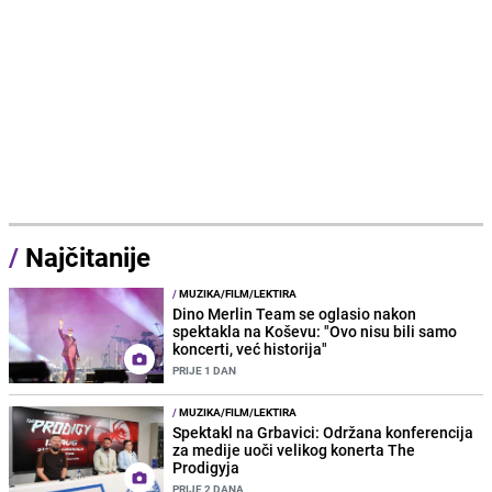
/
Najčitanije
/
MUZIKA/FILM/LEKTIRA
Dino Merlin Team se oglasio nakon
spektakla na Koševu: "Ovo nisu bili samo
koncerti, već historija"
PRIJE 1 DAN
/
MUZIKA/FILM/LEKTIRA
Spektakl na Grbavici: Održana konferencija
za medije uoči velikog konerta The
Prodigyja
PRIJE 2 DANA