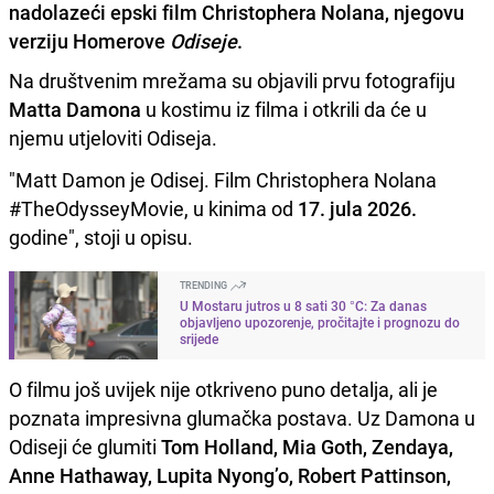
nadolazeći epski film Christophera Nolana, njegovu
verziju Homerove
Odiseje
.
Na društvenim mrežama su objavili prvu fotografiju
Matta Damona
u kostimu iz filma i otkrili da će u
njemu utjeloviti Odiseja.
"Matt Damon je Odisej. Film Christophera Nolana
#TheOdysseyMovie, u kinima od
17. jula 2026.
godine", stoji u opisu.
TRENDING
U Mostaru jutros u 8 sati 30 °C: Za danas
objavljeno upozorenje, pročitajte i prognozu do
srijede
O filmu još uvijek nije otkriveno puno detalja, ali je
poznata impresivna glumačka postava. Uz Damona u
Odiseji će glumiti
Tom Holland, Mia Goth, Zendaya,
Anne Hathaway, Lupita Nyong’o, Robert Pattinson,