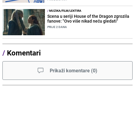
/
MUZIKA/FILM/LEKTIRA
Scena u seriji House of the Dragon zgrozila
fanove: "Ovo više nikad neću gledati"
PRIJE 2 DANA
/
Komentari
Prikaži komentare
(
0
)