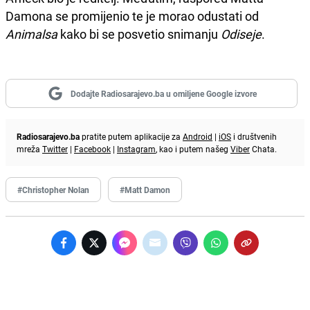
Damona se promijenio te je morao odustati od
Animalsa
kako bi se posvetio snimanju
Odiseje
.
Dodajte Radiosarajevo.ba u omiljene Google izvore
Radiosarajevo.ba
pratite putem aplikacije za
Android
|
iOS
i društvenih
mreža
Twitter
|
Facebook
|
Instagram
, kao i putem našeg
Viber
Chata.
#Christopher Nolan
#Matt Damon