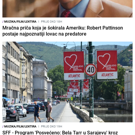
/
MUZIKA/FILM/LEKTIRA
I
PRIJE OKO 18H
Mračna priča koja je šokirala Ameriku: Robert Pattinson
postaje najpoznatiji lovac na predatore
/
MUZIKA/FILM/LEKTIRA
I
PRIJE OKO 19H
SFF - Program 'Posvećeno: Bela Tarr u Sarajevu' kroz