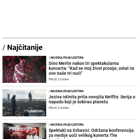
/
Najčitanije
/
MUZIKA/FILM/LEKTIRA
Dino Merlin nakon tri spektakularna
koncerta: "Kad se moj život prosije, ostat će
ove naše tri noći"
PRIJE 2 DANA
/
MUZIKA/FILM/LEKTIRA
Jeziva istinita priča osvojila Netflix: Serija o
napadu koji je šokirao planetu
PRIJE 2 DANA
/
MUZIKA/FILM/LEKTIRA
Spektakl na Grbavici: Održana konferencija
za medije uoči velikog konerta The