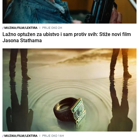
/
MUZIKA/FILM/LEKTIRA
I
PRIJE OKO 2H
Lažno optužen za ubistvo i sam protiv svih: Stiže novi film
Jasona Stathama
/
MUZIKA/FILM/LEKTIRA
I
PRIJE OKO 16H