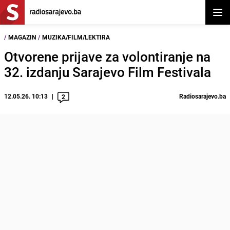
Otvor
/
MAGAZIN
/
MUZIKA/FILM/LEKTIRA
Otvorene prijave za volontiranje na
32. izdanju Sarajevo Film Festivala
12.05.26. 10:13
Radiosarajevo.ba
2