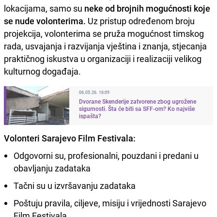
lokacijama, samo su
neke od brojnih mogućnosti koje
se nude volonterima.
Uz pristup određenom broju
projekcija, volonterima se pruža mogućnost timskog
rada, usvajanja i razvijanja vještina i znanja, stjecanja
praktičnog iskustva u organizaciji i realizaciji velikog
kulturnog događaja.
06.05.26. 16:09
Dvorane Skenderije zatvorene zbog ugrožene
sigurnosti. Šta će biti sa SFF-om? Ko najviše
ispašta?
Volonteri Sarajevo Film Festivala:
Odgovorni su, profesionalni, pouzdani i predani u
obavljanju zadataka
Tačni su u izvršavanju zadataka
Poštuju pravila, ciljeve, misiju i vrijednosti Sarajevo
Film Festivala