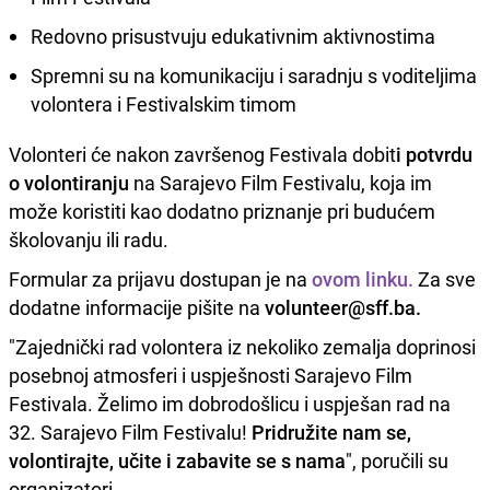
Redovno prisustvuju edukativnim aktivnostima
Spremni su na komunikaciju i saradnju s voditeljima
volontera i Festivalskim timom
Volonteri će nakon završenog Festivala dobit
i potvrdu
o volontiranju
na Sarajevo Film Festivalu, koja im
može koristiti kao dodatno priznanje pri budućem
školovanju ili radu.
Formular za prijavu dostupan je na
ovom linku.
Za sve
dodatne informacije pišite na
volunteer@sff.ba.
"Zajednički rad volontera iz nekoliko zemalja doprinosi
posebnoj atmosferi i uspješnosti Sarajevo Film
Festivala. Želimo im dobrodošlicu i uspješan rad na
32. Sarajevo Film Festivalu!
Pridružite nam se,
volontirajte, učite i zabavite se s nama
", poručili su
organizatori.