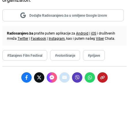
Dodajte Radiosarajevo.ba u omiljene Google izvore
Radiosarajevo.ba
pratite putem aplikacije za
Android
|
iOS
i društvenih
mreža
Twitter
|
Facebook
|
Instagram
, kao i putem našeg
Viber
Chata.
#Sarajevo Film Festival
#volontiranje
#prijave