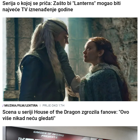
Serija o kojoj se priča: Zašto bi "Lanterns" mogao biti
najveće TV iznenađenje godine
/
MUZIKA/FILM/LEKTIRA
I
PRIJE OKO 17H
Scena u seriji House of the Dragon zgrozila fanove: "Ovo
više nikad neću gledati"