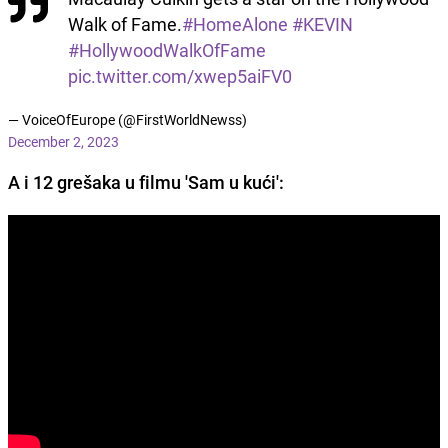
Walk of Fame.
#HomeAlone
#KEVIN
#HollywoodWalkOfFame
pic.twitter.com/xwep5aiFV0
— VoiceOfEurope (@FirstWorldNewss)
December 2, 2023
A i 12 grešaka u filmu 'Sam u kući':