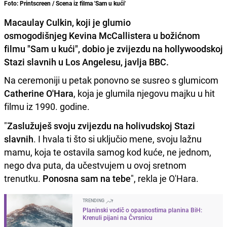
Foto: Printscreen / Scena iz filma 'Sam u kući'
Macaulay Culkin, koji je glumio
osmogodišnjeg Kevina McCallistera u božićnom
filmu "Sam u kući", dobio je zvijezdu na hollywoodskoj
Stazi slavnih u Los Angelesu, javlja BBC.
Na ceremoniji u petak ponovno se susreo s glumicom
Catherine O'Hara
, koja je glumila njegovu majku u hit
filmu iz 1990. godine.
"
Zaslužuješ svoju zvijezdu na holivudskoj Stazi
slavnih
. I hvala ti što si uključio mene, svoju lažnu
mamu, koja te ostavila samog kod kuće, ne jednom,
nego dva puta, da učestvujem u ovoj sretnom
trenutku.
Ponosna sam na tebe
", rekla je O'Hara.
TRENDING
Planinski vodič o opasnostima planina BiH:
Krenuli pijani na Čvrsnicu