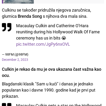
Culkinu se također pridružila njegova zaručnica,
glumica
Brenda Song
s njihova dva mala sina.
Macaulay Culkin and Catherine O’Hara
reuniting during his Hollywood Walk Of Fame
ceremony has us in bits 😭
pic.twitter.com/JgPy6nxOVL
— 98FM (@98FM)
December 2, 2023
Culkin je rekao da mu je ova ukazana čast važna kao
ocu.
Blagdanski klasik "Sam u kući" i danas je jednako
popularan kao i davne 1990. godine kad je prvi put
prikazan.
Macaulay Culkin gets a star on the Hollywood