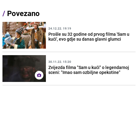
/
Povezano
24.12.22. 19:19
Prošle su 32 godine od prvog filma 'Sam u
kući', evo gdje su danas glavni glumci
30.11.22. 15:20
Zvijezda filma "Sam u kući" o legendarnoj
sceni: "Imao sam ozbiljne opekotine"