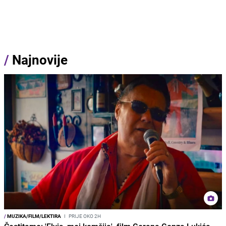
/
Najnovije
/
MUZIKA/FILM/LEKTIRA
I
PRIJE OKO 2H