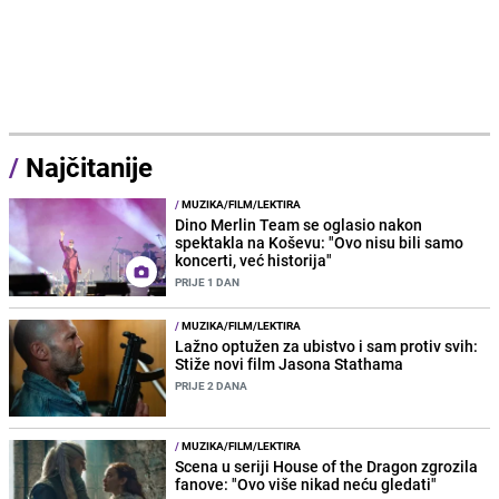
/
Najčitanije
/
MUZIKA/FILM/LEKTIRA
Dino Merlin Team se oglasio nakon
spektakla na Koševu: "Ovo nisu bili samo
koncerti, već historija"
PRIJE 1 DAN
/
MUZIKA/FILM/LEKTIRA
Lažno optužen za ubistvo i sam protiv svih:
Stiže novi film Jasona Stathama
PRIJE 2 DANA
/
MUZIKA/FILM/LEKTIRA
Scena u seriji House of the Dragon zgrozila
fanove: "Ovo više nikad neću gledati"