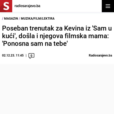
Otvor
/
MAGAZIN
/
MUZIKA/FILM/LEKTIRA
Poseban trenutak za Kevina iz 'Sam u
kući', došla i njegova filmska mama:
'Ponosna sam na tebe'
02.12.23. 11:45
Radiosarajevo.ba
0