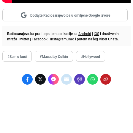
Dodajte Radiosarajevo.ba u omiljene Google izvore
Radiosarajevo.ba
pratite putem aplikacije za
Android
|
iOS
i društvenih
mreža
Twitter
|
Facebook
|
Instagram
, kao i putem našeg
Viber
Chata.
#Sam u kući
#Macaulay Culkin
#Hollywood