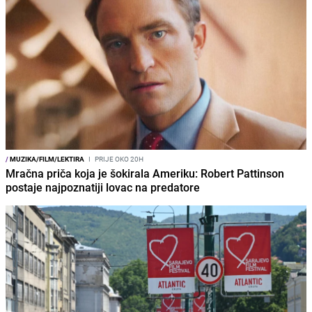
/
MUZIKA/FILM/LEKTIRA
I
PRIJE OKO 20H
Mračna priča koja je šokirala Ameriku: Robert Pattinson
postaje najpoznatiji lovac na predatore