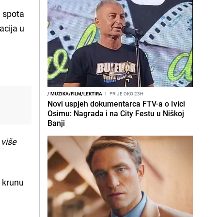
u spota
acija u
/
MUZIKA/FILM/LEKTIRA
I
PRIJE OKO 23H
Novi uspjeh dokumentarca FTV-a o Ivici
Osimu: Nagrada i na City Festu u Niškoj
Banji
 više
a krunu