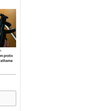
NA
am protiv
Stathama