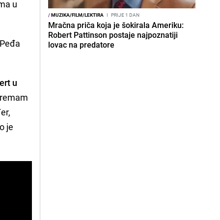
ima u
/
MUZIKA/FILM/LEKTIRA
I
PRIJE 1 DAN
Mračna priča koja je šokirala Ameriku:
Robert Pattinson postaje najpoznatiji
e Peđa
lovac na predatore
ert u
ripremam
er,
o je