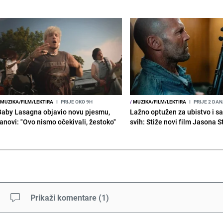
MUZIKA/FILM/LEKTIRA
I
PRIJE OKO 9H
/
MUZIKA/FILM/LEKTIRA
I
PRIJE 2 DA
Baby Lasagna objavio novu pjesmu,
Lažno optužen za ubistvo i s
fanovi: "Ovo nismo očekivali, žestoko"
svih: Stiže novi film Jasona 
Prikaži komentare
(
1
)