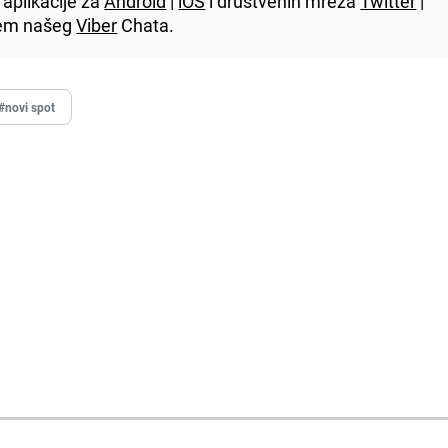
aplikacije za
Android
|
iOS
i društvenih mreža
Twitter
|
utem našeg
Viber
Chata.
#novi spot