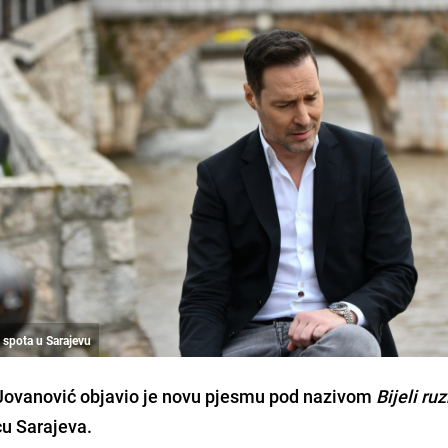
 spota u Sarajevu
 Jovanović objavio je novu pjesmu pod nazivom
Bijeli ru
cu Sarajeva.