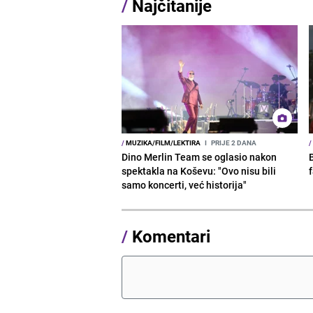
/
Najčitanije
/
MUZIKA/FILM/LEKTIRA
I
PRIJE 2 DANA
/
Dino Merlin Team se oglasio nakon
spektakla na Koševu: "Ovo nisu bili
samo koncerti, već historija"
/
Komentari