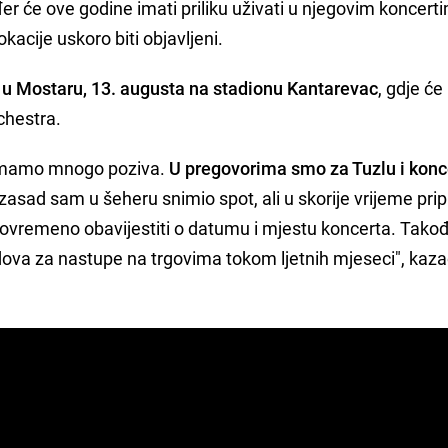
er će ove godine imati priliku uživati u njegovim koncert
kacije uskoro biti objavljeni.
 u Mostaru, 13. augusta na stadionu Kantarevac
, gdje ć
chestra.
i imamo mnogo poziva.
U pregovorima smo za Tuzlu i konc
, zasad sam u šeheru snimio spot, ali u skorije vrijeme p
vremeno obavijestiti o datumu i mjestu koncerta. Takođ
ova za nastupe na trgovima tokom ljetnih mjeseci", kaza