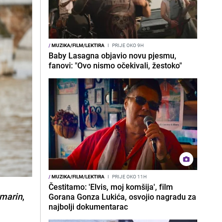
/
MUZIKA/FILM/LEKTIRA
I
PRIJE OKO 9H
Baby Lasagna objavio novu pjesmu,
fanovi: "Ovo nismo očekivali, žestoko"
/
MUZIKA/FILM/LEKTIRA
I
PRIJE OKO 11H
Čestitamo: 'Elvis, moj komšija', film
zmarin
,
Gorana Gonza Lukića, osvojio nagradu za
najbolji dokumentarac