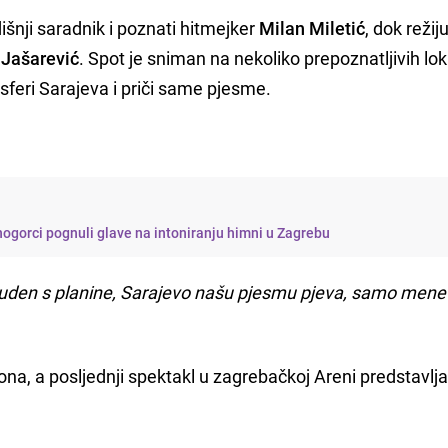
šnji saradnik i poznati hitmejker
Milan Miletić
, dok režij
Jašarević
. Spot je sniman na nekoliko prepoznatljivih lok
sferi Sarajeva i priči same pjesme.
rnogorci pognuli glave na intoniranju himni u Zagrebu
i studen s planine, Sarajevo našu pjesmu pjeva, samo mene
na, a posljednji spektakl u zagrebačkoj Areni predstavlj