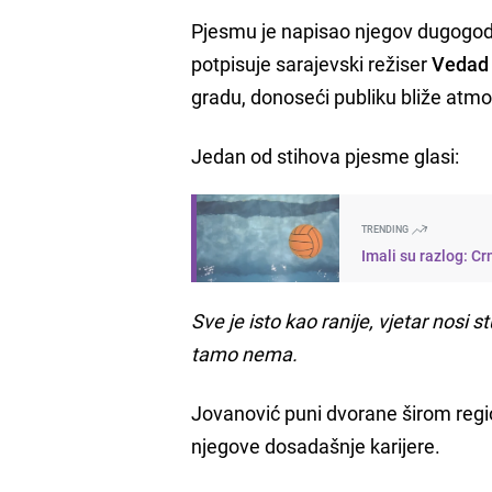
Pjesmu je napisao njegov dugogodi
potpisuje sarajevski režiser
Vedad 
gradu, donoseći publiku bliže atmo
Jedan od stihova pjesme glasi:
TRENDING
Imali su razlog: C
Sve je isto kao ranije, vjetar nos
tamo nema.
Jovanović puni dvorane širom regio
njegove dosadašnje karijere.