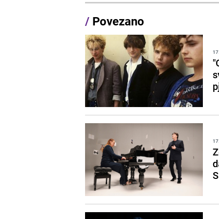
/
Povezano
17
"
s
p
17
Z
d
S