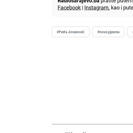
Radiosarajevo.ba
pratite putem 
Facebook
|
Instagram
, kao i p
#Peđa Jovanović
#nova pjesma