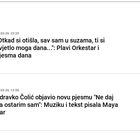
.03.26. 23:25
Otkad si otišla, sav sam u suzama, ti si
vjetlo moga dana...": Plavi Orkestar i
jesma dana
.03.26. 12:56
dravko Čolić objavio novu pjesmu "Ne daj
a ostarim sam": Muziku i tekst pisala Maya
ar