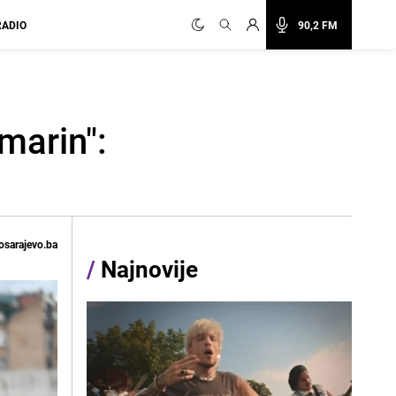
RADIO
90,2 FM
marin":
osarajevo.ba
/
Najnovije