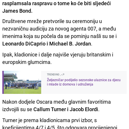
rasplamsala raspravu o tome ko će biti sljedeći
James Bond.
Društvene mreže pretvorile su ceremoniju u
nezvaničnu audiciju za novog agenta 007, a među
imenima koja su počela da se pominju našli su se i
Leonardo DiCaprio i Michael B. Jordan
.
Ipak, kladionice i dalje najviše vjeruju britanskim i
europskim glumcima.
TRENDING
Željezničar podijelio sezonske ulaznice za djecu
i mlade iz domova i udruženja
Nakon dodjele Oscara među glavnim favoritima
izdvojili su se
Callum Turner i Jacob Elordi
.
Turner je prema kladionicama prvi izbor, s
koeficijentima 4/7 i 4/5, što odgovara procijenjenoj