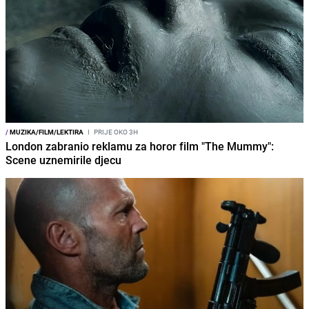
/
MUZIKA/FILM/LEKTIRA
I
PRIJE OKO 3H
London zabranio reklamu za horor film "The Mummy":
Scene uznemirile djecu