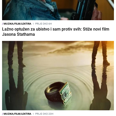
/
MUZIKA/FILM/LEKTIRA
I
PRIJE OKO 6H
Lažno optužen za ubistvo i sam protiv svih: Stiže novi film
Jasona Stathama
/
MUZIKA/FILM/LEKTIRA
I
PRIJE OKO 20H