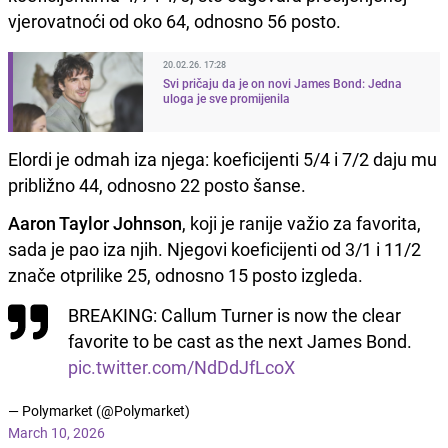
vjerovatnoći od oko 64, odnosno 56 posto.
20.02.26. 17:28
Svi pričaju da je on novi James Bond: Jedna
uloga je sve promijenila
Elordi je odmah iza njega: koeficijenti 5/4 i 7/2 daju mu
približno 44, odnosno 22 posto šanse.
Aaron Taylor Johnson
, koji je ranije važio za favorita,
sada je pao iza njih. Njegovi koeficijenti od 3/1 i 11/2
znače otprilike 25, odnosno 15 posto izgleda.
BREAKING: Callum Turner is now the clear
favorite to be cast as the next James Bond.
pic.twitter.com/NdDdJfLcoX
— Polymarket (@Polymarket)
March 10, 2026