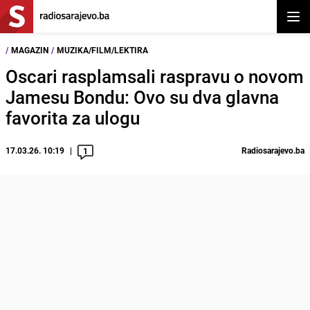
Otvor
/
MAGAZIN
/
MUZIKA/FILM/LEKTIRA
Oscari rasplamsali raspravu o novom
Jamesu Bondu: Ovo su dva glavna
favorita za ulogu
17.03.26. 10:19
Radiosarajevo.ba
1