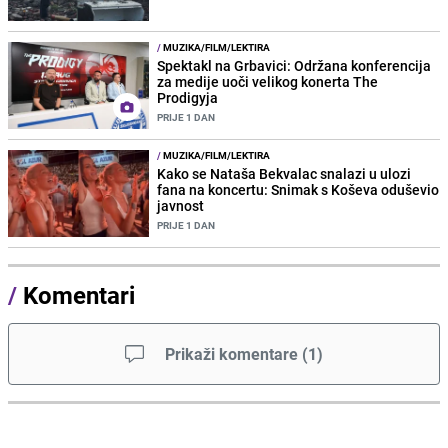
/
MUZIKA/FILM/LEKTIRA
Spektakl na Grbavici: Održana konferencija
za medije uoči velikog konerta The
Prodigyja
PRIJE 1 DAN
/
MUZIKA/FILM/LEKTIRA
Kako se Nataša Bekvalac snalazi u ulozi
fana na koncertu: Snimak s Koševa oduševio
javnost
PRIJE 1 DAN
/
Komentari
Prikaži komentare
(
1
)