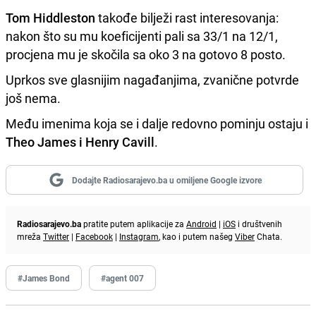
Tom Hiddleston
takođe bilježi rast interesovanja:
nakon što su mu koeficijenti pali sa 33/1 na 12/1,
procjena mu je skočila sa oko 3 na gotovo 8 posto.
Uprkos sve glasnijim nagađanjima, zvanične potvrde
još nema.
Među imenima koja se i dalje redovno pominju ostaju i
Theo James i Henry Cavill
.
Dodajte Radiosarajevo.ba u omiljene Google izvore
Radiosarajevo.ba
pratite putem aplikacije za
Android
|
iOS
i društvenih
mreža
Twitter
|
Facebook
|
Instagram
, kao i putem našeg
Viber
Chata.
#James Bond
#agent 007